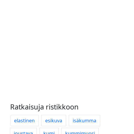
Ratkaisuja ristikkoon
elastinen
esikuva
isäkumma
joustava
kumi
kummimuori