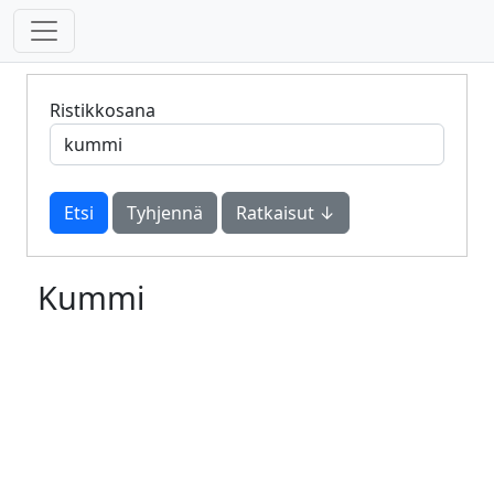
Ristikkosana
Tyhjennä
Ratkaisut ↓
Kummi