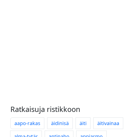
Ratkaisuja ristikkoon
aapo-rakas
äidinisä
äiti
äitivainaa
alma-tytär
antinaho
appiarmo