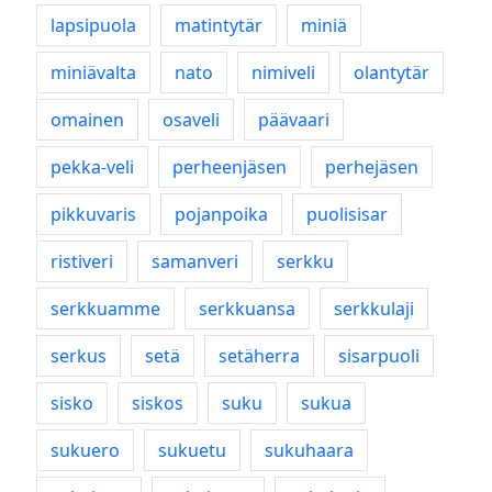
lapsipuola
matintytär
miniä
miniävalta
nato
nimiveli
olantytär
omainen
osaveli
päävaari
pekka-veli
perheenjäsen
perhejäsen
pikkuvaris
pojanpoika
puolisisar
ristiveri
samanveri
serkku
serkkuamme
serkkuansa
serkkulaji
serkus
setä
setäherra
sisarpuoli
sisko
siskos
suku
sukua
sukuero
sukuetu
sukuhaara