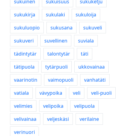
sukuinen
sukuisuus
sukuketju
sukukirja
sukulaki
sukuloija
sukuluopio
sukusana
sukuveli
sukuveri
suvellinen
suviala
tädintytär
talontytär
täti
tätipuola
tytärpuoli
ukkovainaa
vaarinotin
vaimopuoli
vanhatäti
vatiala
vävypoika
veli
veli-puoli
velimies
velipoika
velipuola
velivainaa
veljeskäsi
verilaine
verinuori