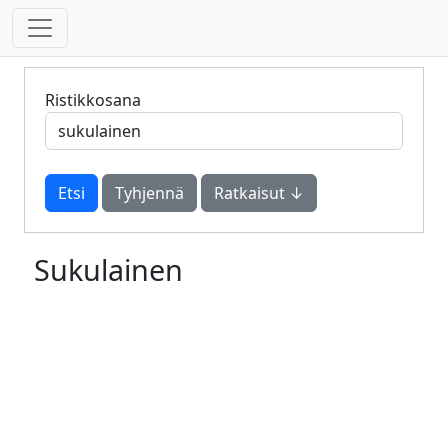
Ristikkosana
Tyhjennä
Ratkaisut ↓
Sukulainen