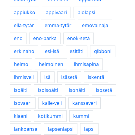
appiukko
appivaari
biolapsi
ella-tytär
emma-tytär
emovainaja
eno
eno-parka
enok-setä
erkinaho
esi-isä
esitäti
gibboni
heimo
heimoinen
ihmisapina
ihmisveli
isä
isäsetä
iskentä
isoäiti
isoisoäiti
isonäiti
isosetä
isovaari
kalle-veli
kanssaveri
klaani
kotikummi
kummi
lankoansa
lapsenlapsi
lapsi