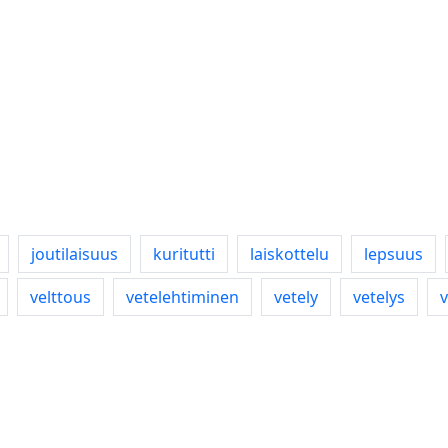
joutilaisuus
kuritutti
laiskottelu
lepsuus
velttous
vetelehtiminen
vetely
vetelys
v