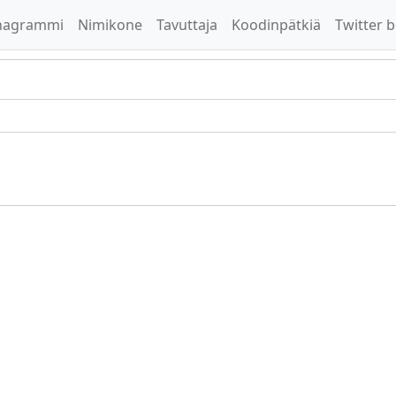
nagrammi
Nimikone
Tavuttaja
Koodinpätkiä
Twitter b