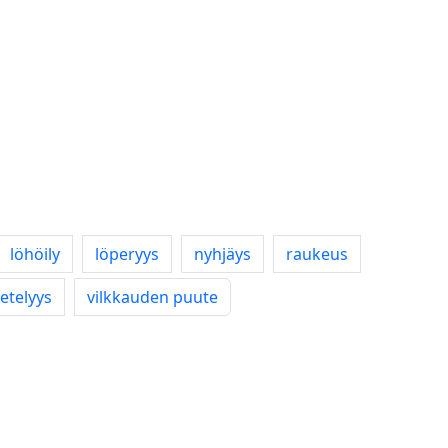
löhöily
löperyys
nyhjäys
raukeus
etelyys
vilkkauden puute