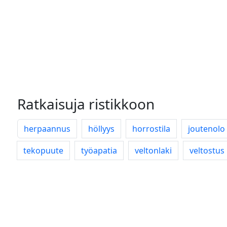
Ratkaisuja ristikkoon
herpaannus
höllyys
horrostila
joutenolo
tekopuute
työapatia
veltonlaki
veltostus