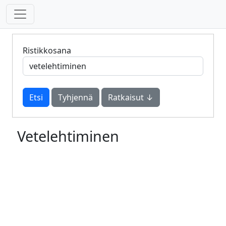
Ristikkosana
Tyhjennä
Ratkaisut ↓
Vetelehtiminen