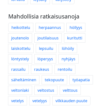
Mahdollisia ratkaisusanoja
heikottelu
herpaannus
höllyys
joutenolo
joutilaisuus
kuritutti
laiskottelu
lepsuilu
löhöily
löntystely
löperyys
nyhjäys
rassailu
raukeus
rentoilu
säheltäminen
tekopuute
työapatia
veltonlaki
veltostus
velttous
vetelys
vetelyys
vilkkauden puute