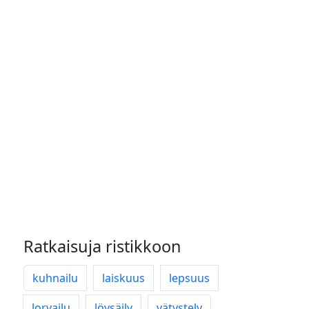
Ratkaisuja ristikkoon
kuhnailu
laiskuus
lepsuus
lorvailu
löysäily
vätystely