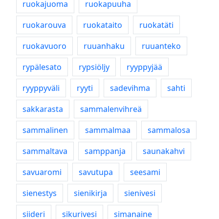
ruokajuoma
ruokapuuha
ruokarouva
ruokataito
ruokatäti
ruokavuoro
ruuanhaku
ruuanteko
rypälesato
rypsiöljy
ryyppyjää
ryyppyväli
ryyti
sadevihma
sahti
sakkarasta
sammalenvihreä
sammalinen
sammalmaa
sammalosa
sammaltava
samppanja
saunakahvi
savuaromi
savutupa
seesami
sienestys
sienikirja
sienivesi
siideri
sikurivesi
simanaine