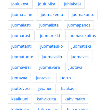
joulukesti
jouluolka
juhlakalja
juoma-aine
juomakemu
juomakunto
juomalasti
juomalista
juomapanos
juomarasti
juomarikki
juomasekoitus
juomatahti
juomatauko
juomatiski
juomatuote
juomavalio
juomavesi
juomavirsi
juomisvara
juotava
juotavaa
juotavat
juotto
juottovesi
jyvänen
kaakao
kaaliuuni
kahvikulta
kahvimaito
kahvisato
kalmanväri
kanankoipi