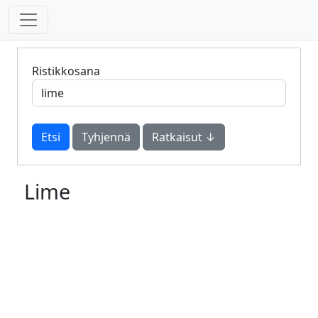
Ristikkosana
Tyhjennä
Ratkaisut ↓
Lime