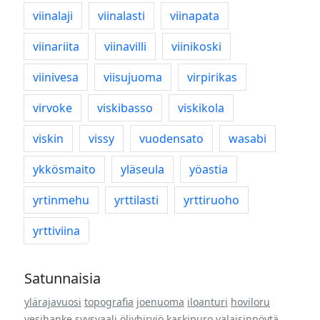
viinalaji
viinalasti
viinapata
viinariita
viinavilli
viinikoski
viinivesa
viisujuoma
virpirikas
virvoke
viskibasso
viskikola
viskin
vissy
vuodensato
wasabi
ykkösmaito
yläseula
yöastia
yrtinmehu
yrttilasti
yrttiruoho
yrttiviina
Satunnaisia
ylärajavuosi
topografia
joenuoma
iloanturi
hoviloru
vesihanke
syysvaali
öljyhirviö
kaskipuro
valaisinpöytä