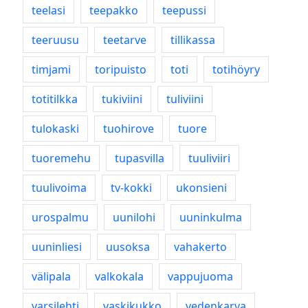
teelasi
teepakko
teepussi
teeruusu
teetarve
tillikassa
timjami
toripuisto
toti
totihöyry
totitilkka
tukiviini
tuliviini
tulokaski
tuohirove
tuore
tuoremehu
tupasvilla
tuuliviiri
tuulivoima
tv-kokki
ukonsieni
urospalmu
uunilohi
uuninkulma
uuninliesi
uusoksa
vahakerto
välipala
valkokala
vappujuoma
varsilehti
vaskikukko
vedenkarva