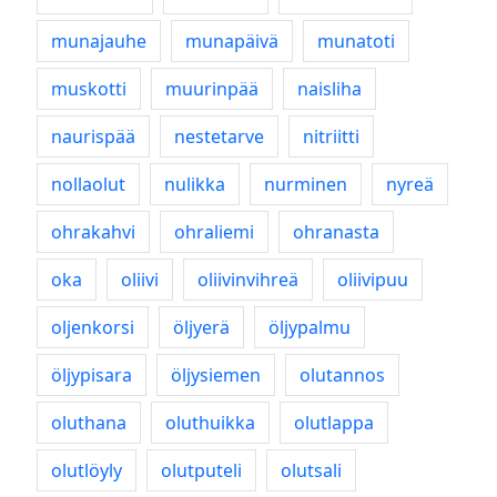
munajauhe
munapäivä
munatoti
muskotti
muurinpää
naisliha
naurispää
nestetarve
nitriitti
nollaolut
nulikka
nurminen
nyreä
ohrakahvi
ohraliemi
ohranasta
oka
oliivi
oliivinvihreä
oliivipuu
oljenkorsi
öljyerä
öljypalmu
öljypisara
öljysiemen
olutannos
oluthana
oluthuikka
olutlappa
olutlöyly
olutputeli
olutsali