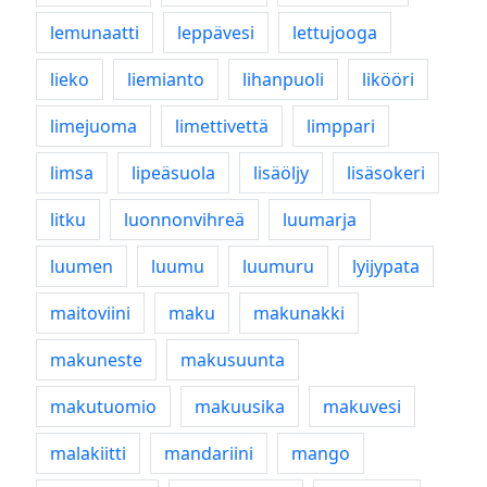
lemunaatti
leppävesi
lettujooga
lieko
liemianto
lihanpuoli
likööri
limejuoma
limettivettä
limppari
limsa
lipeäsuola
lisäöljy
lisäsokeri
litku
luonnonvihreä
luumarja
luumen
luumu
luumuru
lyijypata
maitoviini
maku
makunakki
makuneste
makusuunta
makutuomio
makuusika
makuvesi
malakiitti
mandariini
mango