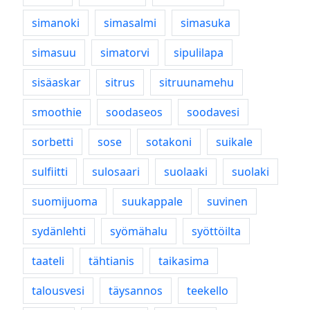
simanoki
simasalmi
simasuka
simasuu
simatorvi
sipulilapa
sisäaskar
sitrus
sitruunamehu
smoothie
soodaseos
soodavesi
sorbetti
sose
sotakoni
suikale
sulfiitti
sulosaari
suolaaki
suolaki
suomijuoma
suukappale
suvinen
sydänlehti
syömähalu
syöttöilta
taateli
tähtianis
taikasima
talousvesi
täysannos
teekello