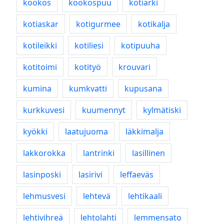
kookos
kookospuu
kotiarki
kotiaskar
kotigurmee
kotikalja
kotileikki
kotiliesi
kotipuuha
kotitoimi
kotityö
krouvari
kumina
kumkvatti
kupusana
kurkkuvesi
kuumennyt
kylmätiski
kyökki
laatujuoma
läkkimalja
lakkorokka
lantrinki
lasillinen
lasinposki
lasirivi
leffaeväs
lehmusvesi
lehtevä
lehtikaali
lehtivihreä
lehtolahti
lemmensato