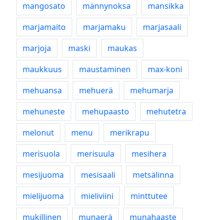
mangosato
männynoksa
mansikka
marjamaito
marjamaku
marjasaali
marjoja
maski
maukas
maukkuus
maustaminen
max-koni
mehuansa
mehuerä
mehumarja
mehuneste
mehupaasto
mehutetra
melonut
menu
merikrapu
merisuola
merisuula
mesihera
mesijuoma
mesisaali
metsälinna
mielijuoma
mieliviini
minttutee
mukillinen
munaerä
munahaaste