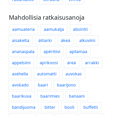
Mahdollisia ratkaisusanoja
aamuateria
aamukalja
absintti
aisakelta
äitiarki
äkeä
alkuviini
ananaspala
apéritiivi
apilamaa
appelsiini
aprikoosi
äreä
arrakki
asehella
automatti
auvokas
avokado
baari
baarijono
baarikuva
baarimies
banaani
bändijuoma
bitter
booli
buffetti