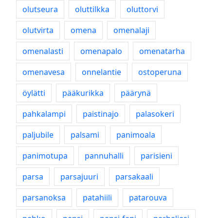
olutseura
oluttilkka
oluttorvi
olutvirta
omena
omenalaji
omenalasti
omenapalo
omenatarha
omenavesa
onnelantie
ostoperuna
öylätti
pääkurikka
päärynä
pahkalampi
paistinajo
palasokeri
paljubile
palsami
panimoala
panimotupa
pannuhalli
parisieni
parsa
parsajuuri
parsakaali
parsanoksa
patahiili
patarouva