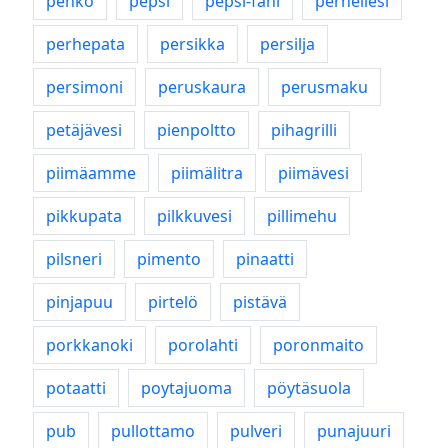
pehko
pepsi
pepsi-fani
perheliesi
perhepata
persikka
persilja
persimoni
peruskaura
perusmaku
petäjävesi
pienpoltto
pihagrilli
piimäamme
piimälitra
piimävesi
pikkupata
pilkkuvesi
pillimehu
pilsneri
pimento
pinaatti
pinjapuu
pirtelö
pistävä
porkkanoki
porolahti
poronmaito
potaatti
poytajuoma
pöytäsuola
pub
pullottamo
pulveri
punajuuri