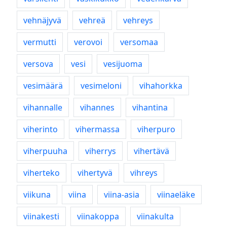
vehnäjyvä
vehreä
vehreys
vermutti
verovoi
versomaa
versova
vesi
vesijuoma
vesimäärä
vesimeloni
vihahorkka
vihannalle
vihannes
vihantina
viherinto
vihermassa
viherpuro
viherpuuha
viherrys
vihertävä
viherteko
vihertyvä
vihreys
viikuna
viina
viina-asia
viinaeläke
viinakesti
viinakoppa
viinakulta