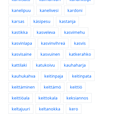
kanelipuu
kanelivesi
kardoni
karsas
käsipesu
kastanja
kastikka
kasveleva
kasvimehu
kasvinlapa
kasvinvihreä
kasvis
kasvisaine
kasvuinen
katkerahko
kattilaki
katukoivu
kauhaharja
kauhukahva
keitinpaja
keitinpata
keittäminen
keittämö
keittiö
keittiöala
keittokala
keksiannos
keltajuuri
keltanokka
kero