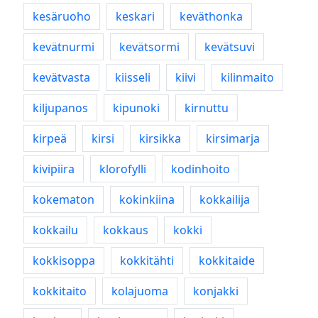
kesäruoho
keskari
keväthonka
kevätnurmi
kevätsormi
kevätsuvi
kevätvasta
kiisseli
kiivi
kilinmaito
kiljupanos
kipunoki
kirnuttu
kirpeä
kirsi
kirsikka
kirsimarja
kivipiira
klorofylli
kodinhoito
kokematon
kokinkiina
kokkailija
kokkailu
kokkaus
kokki
kokkisoppa
kokkitähti
kokkitaide
kokkitaito
kolajuoma
konjakki