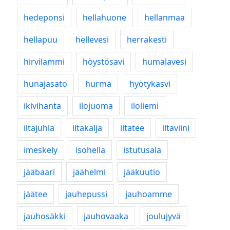
hedeponsi
hellahuone
hellanmaa
hellapuu
hellevesi
herrakesti
hirvilammi
höystösavi
humalavesi
hunajasato
hurma
hyötykasvi
ikivihanta
ilojuoma
iloliemi
iltajuhla
iltakalja
iltatee
iltaviini
imeskely
isohella
istutusala
jääbaari
jäähelmi
jääkuutio
jäätee
jauhepussi
jauhoamme
jauhosäkki
jauhovaaka
joulujyvä