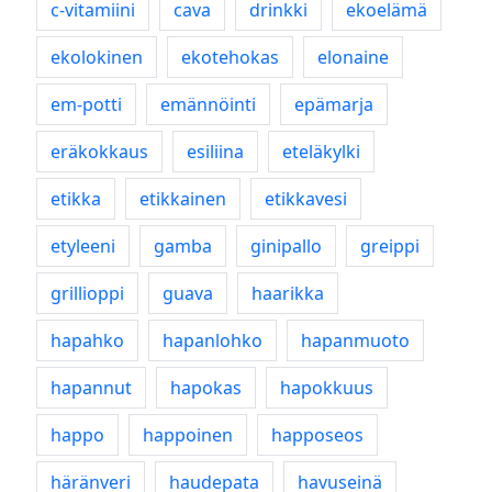
c-vitamiini
cava
drinkki
ekoelämä
ekolokinen
ekotehokas
elonaine
em-potti
emännöinti
epämarja
eräkokkaus
esiliina
eteläkylki
etikka
etikkainen
etikkavesi
etyleeni
gamba
ginipallo
greippi
grillioppi
guava
haarikka
hapahko
hapanlohko
hapanmuoto
hapannut
hapokas
hapokkuus
happo
happoinen
happoseos
häränveri
haudepata
havuseinä