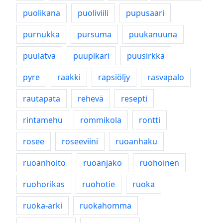
puolikana
puoliviili
pupusaari
purnukka
pursuma
puukanuuna
puulatva
puupikari
puusirkka
pyre
raakki
rapsiöljy
rasvapalo
rautapata
rehevä
resepti
rintamehu
rommikola
rontti
rosee
roseeviini
ruoanhaku
ruoanhoito
ruoanjako
ruohoinen
ruohorikas
ruohotie
ruoka
ruoka-arki
ruokahomma