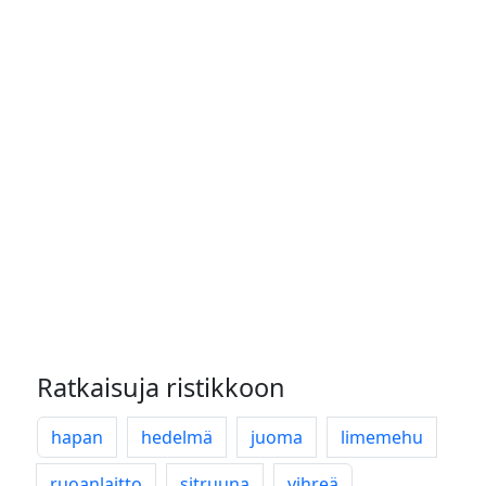
Ratkaisuja ristikkoon
hapan
hedelmä
juoma
limemehu
ruoanlaitto
sitruuna
vihreä