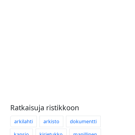
Ratkaisuja ristikkoon
arkilahti
arkisto
dokumentti
kansio
kirjetukko
mapillinen