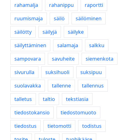
rahamalja
rahanippu
raportti
ruumismaja
säilö
säilöminen
säilötty
säilyjä
säilyke
säilyttäminen
salamaja
salkku
sampovara
savuheite
siemenkota
sivurulla
suksihuoli
suksipuu
suolavakka
tallenne
tallennus
talletus
taltio
tekstiasia
tiedostokansio
tiedostomuoto
tiedostus
tietomotti
todistus
tosite
tuloste
tuohikääre