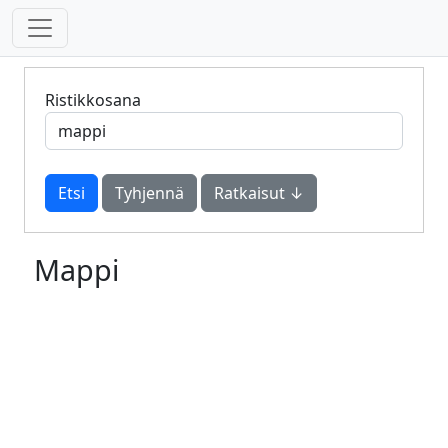
Ristikkosana
Tyhjennä
Ratkaisut ↓
Mappi