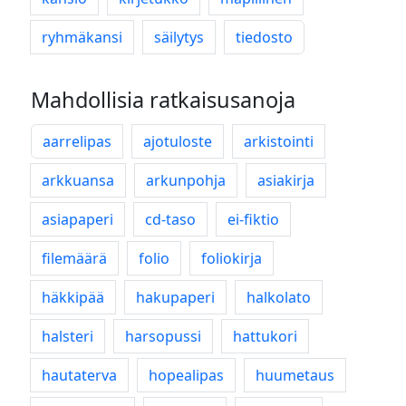
ryhmäkansi
säilytys
tiedosto
Mahdollisia ratkaisusanoja
aarrelipas
ajotuloste
arkistointi
arkkuansa
arkunpohja
asiakirja
asiapaperi
cd-taso
ei-fiktio
filemäärä
folio
foliokirja
häkkipää
hakupaperi
halkolato
halsteri
harsopussi
hattukori
hautaterva
hopealipas
huumetaus