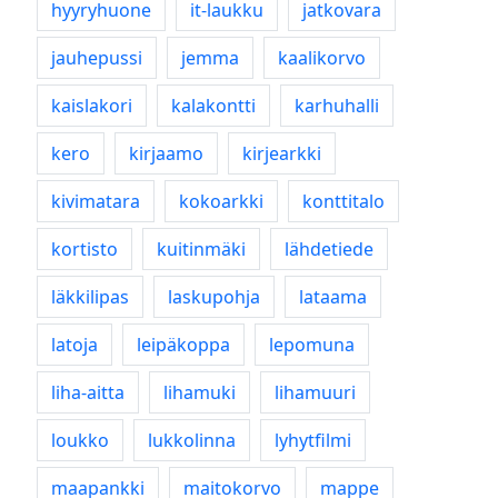
hyyryhuone
it-laukku
jatkovara
jauhepussi
jemma
kaalikorvo
kaislakori
kalakontti
karhuhalli
kero
kirjaamo
kirjearkki
kivimatara
kokoarkki
konttitalo
kortisto
kuitinmäki
lähdetiede
läkkilipas
laskupohja
lataama
latoja
leipäkoppa
lepomuna
liha-aitta
lihamuki
lihamuuri
loukko
lukkolinna
lyhytfilmi
maapankki
maitokorvo
mappe