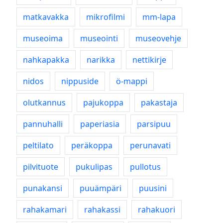
matkavakka
mikrofilmi
mm-lapa
museoima
museointi
museovehje
nahkapakka
narikka
nettikirje
nidos
nippuside
ö-mappi
olutkannus
pajukoppa
pakastaja
pannuhalli
paperiasia
parsipuu
peltilato
peräkoppa
perunavati
pilvituote
pukulipas
pullotus
punakansi
puuämpäri
puusini
rahakamari
rahakassi
rahakuori