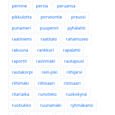
perinne
persia
peruansa
pikkulotta
porvoontie
preussi
punameri
puupenni
pyhälahti
raatiniemi
raatitalo
rahamuseo
rakuuna
rankkuri
rapalahti
raportti
rasinmäki
rautajousi
rautakorpi
rein-joki
riihijärvi
riihimäki
riihisaari
ristisaari
ritariaika
runotieto
ruokokynä
ruotiukko
ruunamäki
ryhmäkansi