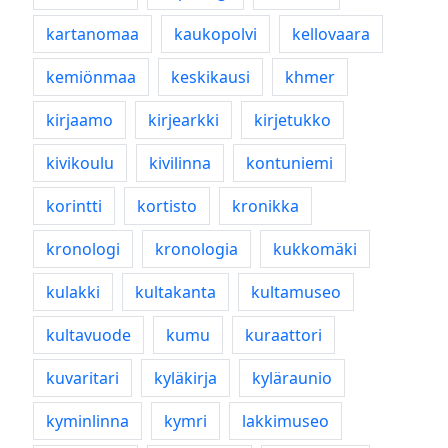
kartanomaa
kaukopolvi
kellovaara
kemiönmaa
keskikausi
khmer
kirjaamo
kirjearkki
kirjetukko
kivikoulu
kivilinna
kontuniemi
korintti
kortisto
kronikka
kronologi
kronologia
kukkomäki
kulakki
kultakanta
kultamuseo
kultavuode
kumu
kuraattori
kuvaritari
kyläkirja
kyläraunio
kyminlinna
kymri
lakkimuseo