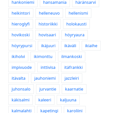
hankoniemi
hansamania
häränsarvi
heikintori
helleneuvo
hellenismi
hieroglyfi
historiikki
holokausti
hovikoski
hovisaari
höyryaura
höyrypursi
ikäjuuri
ikäväli
ikiaihe
ikiholvi
ikimonttu
ilmankoski
impivuode
inttivisa
itäfrankki
itävalta
jauhoniemi
jazzleiri
juhonsalo
jurvantie
kaarnatie
käkisalmi
kaleeri
kaljuuna
kalmalahti
kapetingi
karoliini