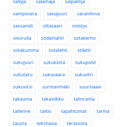
säilyjä
salamaja
salpalinja
sampovara
sanajuuri
saranlinna
sassanidi
siltasaari
sivistys
sivurulla
sodanlahti
sotakerho
sotakumma
sotalehti
stiletti
sukujuuri
sukukiista
sukupolvi
sukutaru
sukuvaara
sukuviiri
sukuvirsi
surmanmäki
suurslaavi
takauma
takaviikko
talinranta
tallenne
taltio
tapahtumat
tarina
tausta
tekstiasia
terässota