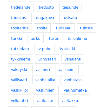
tiedelähde
tiedosto
tiesuhde
todistus
toogakuva
tosisatu
tositarina
tosite
tullisaari
tuloste
turkki
turku
turun
turunlinna
tutkadata
tv-puhe
tv-vinkki
tykkiniemi
urhosaari
vahalahti
valetykki
välimeri
valliniemi
vallisaari
vanha-aika
vanhatalo
vaskikilpi
vaskiniemi
vaunumatka
velkauhri
verikaste
verilakko