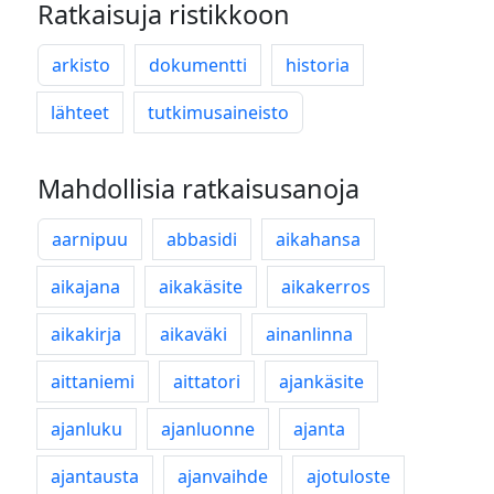
Ratkaisuja ristikkoon
arkisto
dokumentti
historia
lähteet
tutkimusaineisto
Mahdollisia ratkaisusanoja
aarnipuu
abbasidi
aikahansa
aikajana
aikakäsite
aikakerros
aikakirja
aikaväki
ainanlinna
aittaniemi
aittatori
ajankäsite
ajanluku
ajanluonne
ajanta
ajantausta
ajanvaihde
ajotuloste