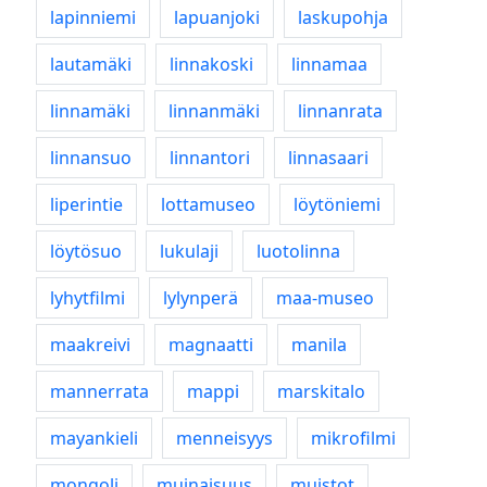
lapinniemi
lapuanjoki
laskupohja
lautamäki
linnakoski
linnamaa
linnamäki
linnanmäki
linnanrata
linnansuo
linnantori
linnasaari
liperintie
lottamuseo
löytöniemi
löytösuo
lukulaji
luotolinna
lyhytfilmi
lylynperä
maa-museo
maakreivi
magnaatti
manila
mannerrata
mappi
marskitalo
mayankieli
menneisyys
mikrofilmi
mongoli
muinaisuus
muistot