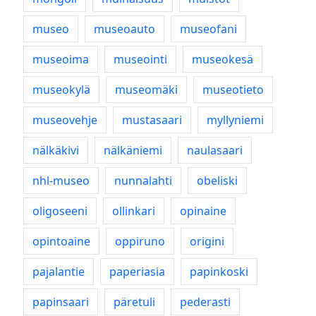
museo
museoauto
museofani
museoima
museointi
museokesä
museokylä
museomäki
museotieto
museovehje
mustasaari
myllyniemi
nälkäkivi
nälkäniemi
naulasaari
nhl-museo
nunnalahti
obeliski
oligoseeni
ollinkari
opinaine
opintoaine
oppiruno
origini
pajalantie
paperiasia
papinkoski
papinsaari
päretuli
pederasti