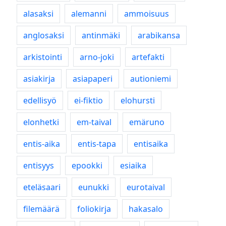
alasaksi
alemanni
ammoisuus
anglosaksi
antinmäki
arabikansa
arkistointi
arno-joki
artefakti
asiakirja
asiapaperi
autioniemi
edellisyö
ei-fiktio
elohursti
elonhetki
em-taival
emäruno
entis-aika
entis-tapa
entisaika
entisyys
epookki
esiaika
eteläsaari
eunukki
eurotaival
filemäärä
foliokirja
hakasalo