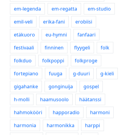
em-legenda
em-regatta
em-studio
emil-veli
erika-fani
erobiisi
etäkuoro
eu-hymni
fanfaari
festivaali
finninen
flyygeli
folk
folkduo
folkpoppi
folkproge
fortepiano
fuuga
g-duuri
g-kieli
gigahanke
gonginuija
gospel
h-molli
haamusoolo
häätanssi
hahmokööri
happoradio
harmoni
harmonia
harmonikka
harppi