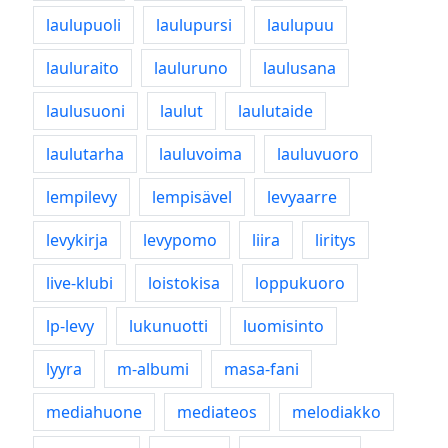
laulupuoli
laulupursi
laulupuu
lauluraito
lauluruno
laulusana
laulusuoni
laulut
laulutaide
laulutarha
lauluvoima
lauluvuoro
lempilevy
lempisävel
levyaarre
levykirja
levypomo
liira
liritys
live-klubi
loistokisa
loppukuoro
lp-levy
lukunuotti
luomisinto
lyyra
m-albumi
masa-fani
mediahuone
mediateos
melodiakko