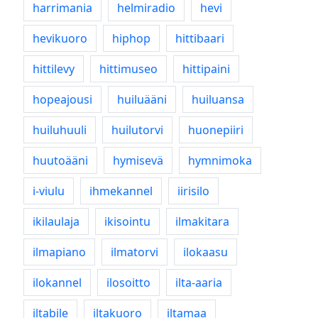
harrimania
helmiradio
hevi
hevikuoro
hiphop
hittibaari
hittilevy
hittimuseo
hittipaini
hopeajousi
huiluääni
huiluansa
huiluhuuli
huilutorvi
huonepiiri
huutoääni
hymisevä
hymnimoka
i-viulu
ihmekannel
iirisilo
ikilaulaja
ikisointu
ilmakitara
ilmapiano
ilmatorvi
ilokaasu
ilokannel
ilosoitto
ilta-aaria
iltabile
iltakuoro
iltamaa