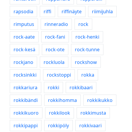
rapsodia
riffi
riffinäyte
riimijuhla
rimputus
rinneradio
rock
rock-aate
rock-fani
rock-henki
rock-kesä
rock-ote
rock-tunne
rockjano
rockluola
rockshow
rocksinkki
rockstoppi
rokka
rokkariura
rokki
rokkibaari
rokkibändi
rokkihomma
rokkikukko
rokkikuoro
rokkilook
rokkimusta
rokkipappi
rokkipöly
rokkivaari