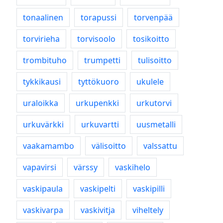
tonaalinen
torapussi
torvenpää
torvirieha
torvisoolo
tosikoitto
trombituho
trumpetti
tulisoitto
tykkikausi
tyttökuoro
ukulele
uraloikka
urkupenkki
urkutorvi
urkuvärkki
urkuvartti
uusmetalli
vaakamambo
välisoitto
valssattu
vapavirsi
värssy
vaskihelo
vaskipaula
vaskipelti
vaskipilli
vaskivarpa
vaskivitja
viheltely