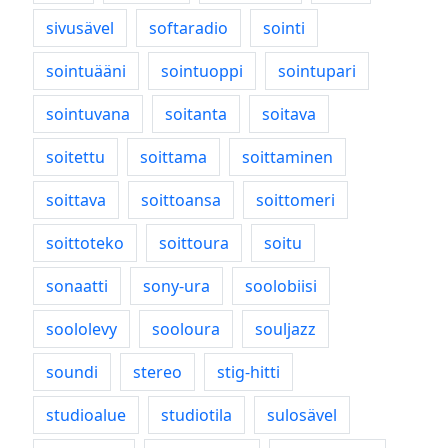
sivusävel
softaradio
sointi
sointuääni
sointuoppi
sointupari
sointuvana
soitanta
soitava
soitettu
soittama
soittaminen
soittava
soittoansa
soittomeri
soittoteko
soittoura
soitu
sonaatti
sony-ura
soolobiisi
soololevy
sooloura
souljazz
soundi
stereo
stig-hitti
studioalue
studiotila
sulosävel