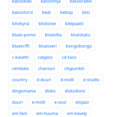
bassokieli
bassolinja
bassoradio
bassotorvi
beat
bebop
biisi
biisikynä
biisitoive
bilepaatti
blues-pomo
bluesilta
blueskatu
bluesriffi
bluesveri
bongobongo
c-kasetti
calypso
cd-taso
cembalo
chanson
citypunkki
country
d-duuri
d-molli
d-studio
dingomania
disko
diskoikoni
duuri
e-molli
e-soul
elojazz
em-fani
em-huuma
em-kävely