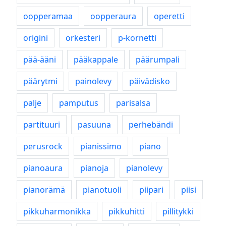
oopperamaa
oopperaura
operetti
origini
orkesteri
p-kornetti
pää-ääni
pääkappale
päärumpali
päärytmi
painolevy
päivädisko
palje
pamputus
parisalsa
partituuri
pasuuna
perhebändi
perusrock
pianissimo
piano
pianoaura
pianoja
pianolevy
pianorämä
pianotuoli
piipari
piisi
pikkuharmonikka
pikkuhitti
pillitykki