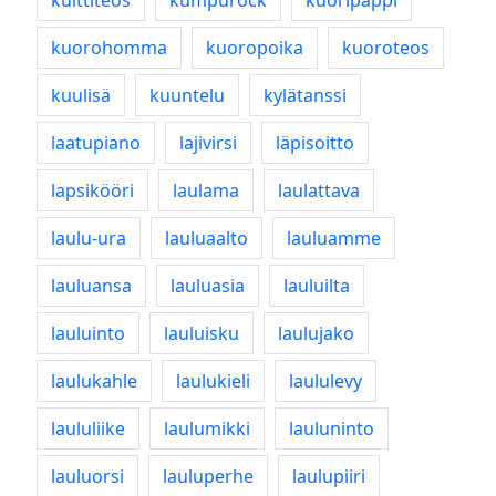
kulttiteos
kumpurock
kuoripappi
kuorohomma
kuoropoika
kuoroteos
kuulisä
kuuntelu
kylätanssi
laatupiano
lajivirsi
läpisoitto
lapsikööri
laulama
laulattava
laulu-ura
lauluaalto
lauluamme
lauluansa
lauluasia
lauluilta
lauluinto
lauluisku
laulujako
laulukahle
laulukieli
laululevy
laululiike
laulumikki
lauluninto
lauluorsi
lauluperhe
laulupiiri