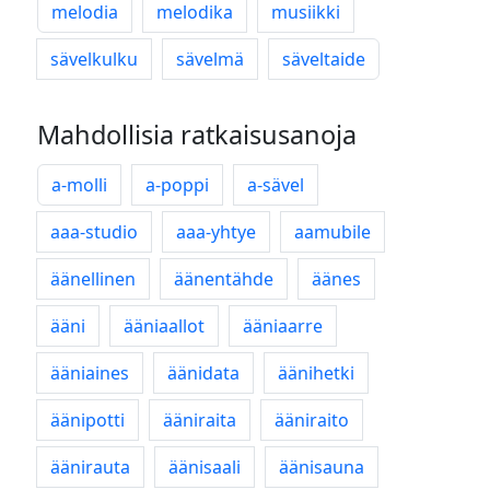
melodia
melodika
musiikki
sävelkulku
sävelmä
säveltaide
Mahdollisia ratkaisusanoja
a-molli
a-poppi
a-sävel
aaa-studio
aaa-yhtye
aamubile
äänellinen
äänentähde
äänes
ääni
ääniaallot
ääniaarre
ääniaines
äänidata
äänihetki
äänipotti
ääniraita
ääniraito
äänirauta
äänisaali
äänisauna