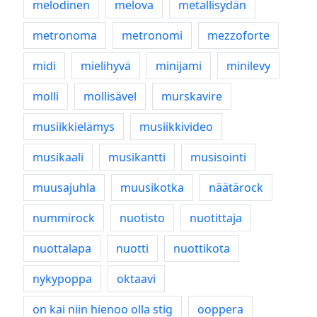
melodinen
melova
metallisydän
metronoma
metronomi
mezzoforte
midi
mielihyvä
minijami
minilevy
molli
mollisävel
murskavire
musiikkielämys
musiikkivideo
musikaali
musikantti
musisointi
muusajuhla
muusikotka
näätärock
nummirock
nuotisto
nuotittaja
nuottalapa
nuotti
nuottikota
nykypoppa
oktaavi
on kai niin hienoo olla stig
ooppera