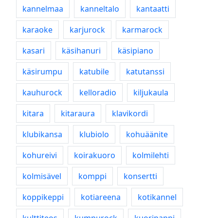
kannelmaa
kanneltalo
kantaatti
karaoke
karjurock
karmarock
kasari
käsihanuri
käsipiano
käsirumpu
katubile
katutanssi
kauhurock
kelloradio
kiljukaula
kitara
kitaraura
klavikordi
klubikansa
klubiolo
kohuäänite
kohureivi
koirakuoro
kolmilehti
kolmisävel
komppi
konsertti
koppikeppi
kotiareena
kotikannel