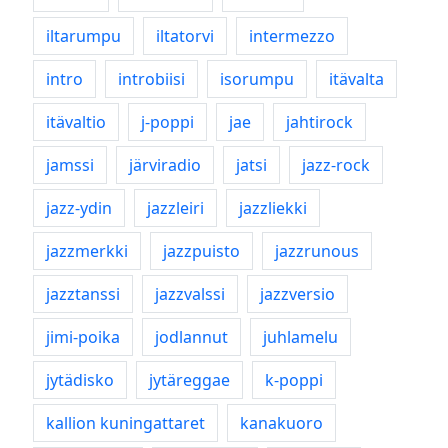
iltarumpu
iltatorvi
intermezzo
intro
introbiisi
isorumpu
itävalta
itävaltio
j-poppi
jae
jahtirock
jamssi
järviradio
jatsi
jazz-rock
jazz-ydin
jazzleiri
jazzliekki
jazzmerkki
jazzpuisto
jazzrunous
jazztanssi
jazzvalssi
jazzversio
jimi-poika
jodlannut
juhlamelu
jytädisko
jytäreggae
k-poppi
kallion kuningattaret
kanakuoro