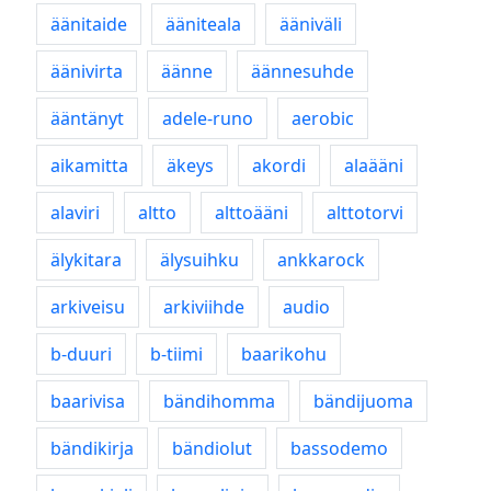
äänitaide
ääniteala
ääniväli
äänivirta
äänne
äännesuhde
ääntänyt
adele-runo
aerobic
aikamitta
äkeys
akordi
alaääni
alaviri
altto
alttoääni
alttotorvi
älykitara
älysuihku
ankkarock
arkiveisu
arkiviihde
audio
b-duuri
b-tiimi
baarikohu
baarivisa
bändihomma
bändijuoma
bändikirja
bändiolut
bassodemo