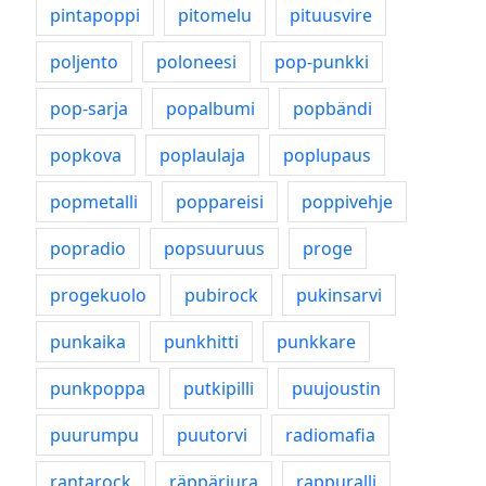
pintapoppi
pitomelu
pituusvire
poljento
poloneesi
pop-punkki
pop-sarja
popalbumi
popbändi
popkova
poplaulaja
poplupaus
popmetalli
poppareisi
poppivehje
popradio
popsuuruus
proge
progekuolo
pubirock
pukinsarvi
punkaika
punkhitti
punkkare
punkpoppa
putkipilli
puujoustin
puurumpu
puutorvi
radiomafia
rantarock
räppäriura
rappuralli