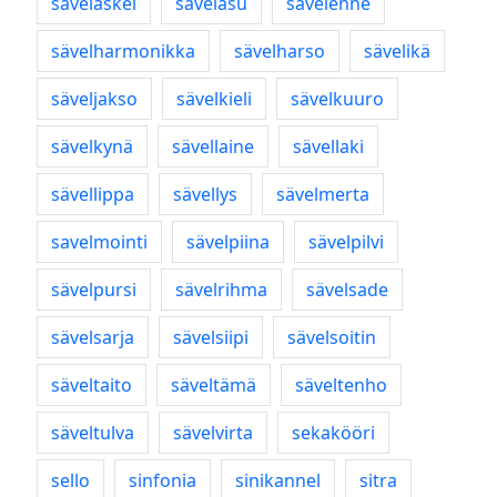
sävelaskel
sävelasu
sävelenne
sävelharmonikka
sävelharso
sävelikä
säveljakso
sävelkieli
sävelkuuro
sävelkynä
sävellaine
sävellaki
sävellippa
sävellys
sävelmerta
savelmointi
sävelpiina
sävelpilvi
sävelpursi
sävelrihma
sävelsade
sävelsarja
sävelsiipi
sävelsoitin
säveltaito
säveltämä
säveltenho
säveltulva
sävelvirta
sekakööri
sello
sinfonia
sinikannel
sitra