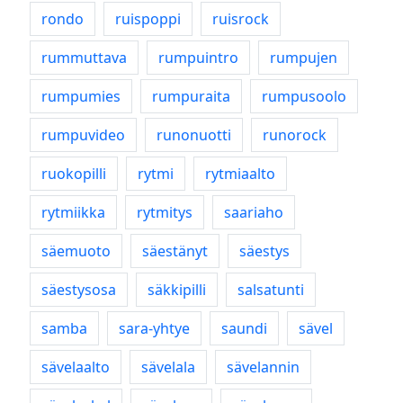
rondo
ruispoppi
ruisrock
rummuttava
rumpuintro
rumpujen
rumpumies
rumpuraita
rumpusoolo
rumpuvideo
runonuotti
runorock
ruokopilli
rytmi
rytmiaalto
rytmiikka
rytmitys
saariaho
säemuoto
säestänyt
säestys
säestysosa
säkkipilli
salsatunti
samba
sara-yhtye
saundi
sävel
sävelaalto
sävelala
sävelannin