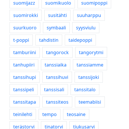
suomijazz
suomikuolo
suomipoppi
suomirokki
susitähti
suuharppu
suurkuoro
symbaali
syysviulu
t-poppi
tahdistin
taidepoppi
tamburiini
tangorock
tangorytmi
tanhupiiri
tanssiaika
tanssiamme
tanssihupi
tanssihuvi
tanssijoki
tanssipeli
tanssisali
tanssitalo
tanssitapa
tanssiteos
teemabiisi
teinilehti
tempo
teosaine
terästorvi
tinatorvi
tiukusarvi