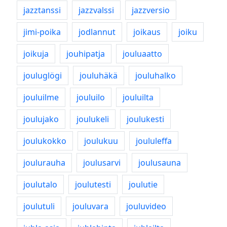
jazztanssi
jazzvalssi
jazzversio
jimi-poika
jodlannut
joikaus
joiku
joikuja
jouhipatja
jouluaatto
jouluglögi
jouluhäkä
jouluhalko
jouluilme
jouluilo
jouluilta
joulujako
joulukeli
joulukesti
joulukokko
joulukuu
joululeffa
joulurauha
joulusarvi
joulusauna
joulutalo
joulutesti
joulutie
joulutuli
jouluvara
jouluvideo