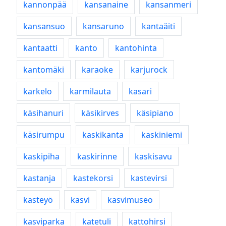
kannonpää
kansanaine
kansanmeri
kansansuo
kansaruno
kantaäiti
kantaatti
kanto
kantohinta
kantomäki
karaoke
karjurock
karkelo
karmilauta
kasari
käsihanuri
käsikirves
käsipiano
käsirumpu
kaskikanta
kaskiniemi
kaskipiha
kaskirinne
kaskisavu
kastanja
kastekorsi
kastevirsi
kasteyö
kasvi
kasvimuseo
kasviparka
katetuli
kattohirsi