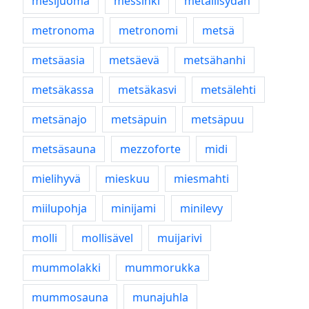
mesijuoma
messinki
metallisydän
metronoma
metronomi
metsä
metsäasia
metsäevä
metsähanhi
metsäkassa
metsäkasvi
metsälehti
metsänajo
metsäpuin
metsäpuu
metsäsauna
mezzoforte
midi
mielihyvä
mieskuu
miesmahti
miilupohja
minijami
minilevy
molli
mollisävel
muijarivi
mummolakki
mummorukka
mummosauna
munajuhla