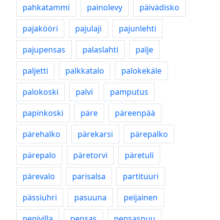
pahkatammi
painolevy
päivädisko
pajakööri
pajulaji
pajunlehti
pajupensas
palaslahti
palje
paljetti
palkkatalo
palokekäle
palokoski
palvi
pamputus
papinkoski
päre
päreenpää
pärehalko
pärekarsi
pärepalko
pärepalo
päretorvi
päretuli
pärevalo
parisalsa
partituuri
pässiuhri
pasuuna
peijainen
penivilla
pensas
pensaspuu