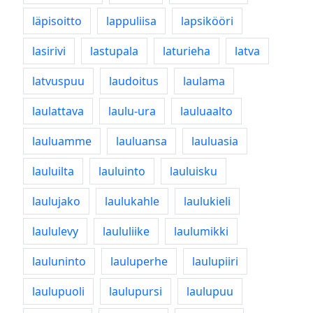
läpisoitto
lappuliisa
lapsikööri
lasirivi
lastupala
laturieha
latva
latvuspuu
laudoitus
laulama
laulattava
laulu-ura
lauluaalto
lauluamme
lauluansa
lauluasia
lauluilta
lauluinto
lauluisku
laulujako
laulukahle
laulukieli
laululevy
laululiike
laulumikki
lauluninto
lauluperhe
laulupiiri
laulupuoli
laulupursi
laulupuu