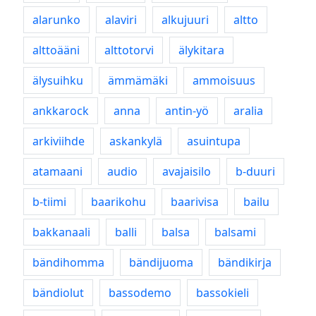
alarunko
alaviri
alkujuuri
altto
alttoääni
alttotorvi
älykitara
älysuihku
ämmämäki
ammoisuus
ankkarock
anna
antin-yö
aralia
arkiviihde
askankylä
asuintupa
atamaani
audio
avajaisilo
b-duuri
b-tiimi
baarikohu
baarivisa
bailu
bakkanaali
balli
balsa
balsami
bändihomma
bändijuoma
bändikirja
bändiolut
bassodemo
bassokieli