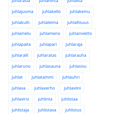
juhla-asia
juhlahinta
juhlailta
juhlajuoma
juhlakello
juhlakemu
juhlakulti
juhlaleima
juhlallisuus
juhlamelu
juhlameno
juhlanvietto
juhlapaita
juhlapari
juhlaraja
juhlaralli
juhlaratas
juhlarauha
juhlaruno
juhlasauna
juhlasivu
juhlat
juhlatammi
juhlauhri
juhlava
juhlaverho
juhlaviini
juhlavirsi
juhlinta
juhlistaa
juhlistaja
juhlistava
juhlistus