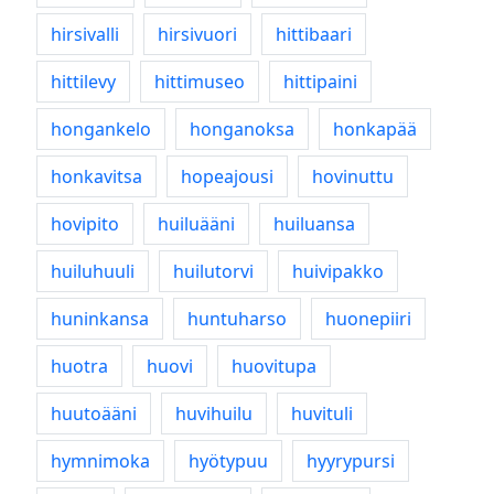
hirsivalli
hirsivuori
hittibaari
hittilevy
hittimuseo
hittipaini
hongankelo
honganoksa
honkapää
honkavitsa
hopeajousi
hovinuttu
hovipito
huiluääni
huiluansa
huiluhuuli
huilutorvi
huivipakko
huninkansa
huntuharso
huonepiiri
huotra
huovi
huovitupa
huutoääni
huvihuilu
huvituli
hymnimoka
hyötypuu
hyyrypursi