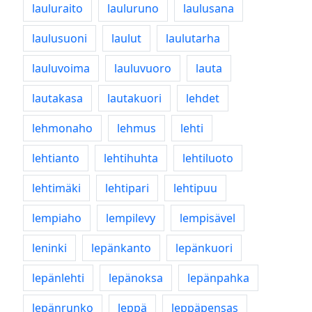
lauluraito
lauluruno
laulusana
laulusuoni
laulut
laulutarha
lauluvoima
lauluvuoro
lauta
lautakasa
lautakuori
lehdet
lehmonaho
lehmus
lehti
lehtianto
lehtihuhta
lehtiluoto
lehtimäki
lehtipari
lehtipuu
lempiaho
lempilevy
lempisävel
leninki
lepänkanto
lepänkuori
lepänlehti
lepänoksa
lepänpahka
lepänrunko
leppä
leppäpensas