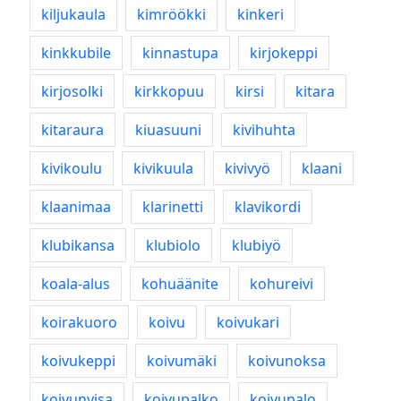
kiljukaula
kimröökki
kinkeri
kinkkubile
kinnastupa
kirjokeppi
kirjosolki
kirkkopuu
kirsi
kitara
kitaraura
kiuasuuni
kivihuhta
kivikoulu
kivikuula
kivivyö
klaani
klaanimaa
klarinetti
klavikordi
klubikansa
klubiolo
klubiyö
koala-alus
kohuäänite
kohureivi
koirakuoro
koivu
koivukari
koivukeppi
koivumäki
koivunoksa
koivunvisa
koivupalko
koivupalo