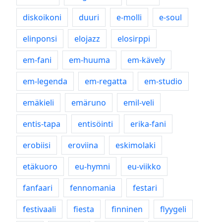
diskoikoni
duuri
e-molli
e-soul
elinponsi
elojazz
elosirppi
em-fani
em-huuma
em-kävely
em-legenda
em-regatta
em-studio
emäkieli
emäruno
emil-veli
entis-tapa
entisöinti
erika-fani
erobiisi
eroviina
eskimolaki
etäkuoro
eu-hymni
eu-viikko
fanfaari
fennomania
festari
festivaali
fiesta
finninen
flyygeli