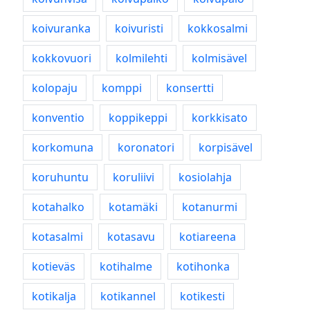
koivuranka
koivuristi
kokkosalmi
kokkovuori
kolmilehti
kolmisävel
kolopaju
komppi
konsertti
konventio
koppikeppi
korkkisato
korkomuna
koronatori
korpisävel
koruhuntu
koruliivi
kosiolahja
kotahalko
kotamäki
kotanurmi
kotasalmi
kotasavu
kotiareena
kotieväs
kotihalme
kotihonka
kotikalja
kotikannel
kotikesti