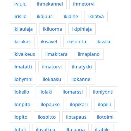
i-viulu
ihmekannel
ihmetorvi
iirisilo
ikäjuuri
ikiaihe
ikilatva
ikilaulaja
ikiluoma
ikipihlaja
ikirakas
ikisävel
ikisointu
ikivala
ikivalkeus
ilmakitara
ilmapiano
ilmatatti
ilmatorvi
ilmatykki
ilohymni
ilokaasu
ilokannel
ilokello
ilolaki
ilomarssi
ilonlyönti
ilonpito
ilopauke
ilopikari
ilopilli
ilopito
ilosoitto
ilotapaus
ilotoimi
ilotuli
ilovalkea
ilta-aaria
iltabile