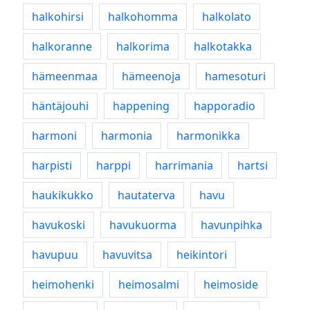
halkohirsi
halkohomma
halkolato
halkoranne
halkorima
halkotakka
hämeenmaa
hämeenoja
hamesoturi
häntäjouhi
happening
happoradio
harmoni
harmonia
harmonikka
harpisti
harppi
harrimania
hartsi
haukikukko
hautaterva
havu
havukoski
havukuorma
havunpihka
havupuu
havuvitsa
heikintori
heimohenki
heimosalmi
heimoside