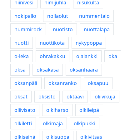
niinivesi
nimijuhla
nisukulta
nokipallo
nollaolut
nummentalo
nummirock
nuotisto
nuottalapa
nuotti
nuottikota
nykypoppa
o-leka
ohrakakku
ojalankki
oka
oksa
oksakasa
oksanhaara
oksanpää
oksanranko
oksapuu
oksat
oksisto
oktaavi
oliivikuja
oliivisato
olkiharso
olkileipä
olkiletti
olkimaja
olkipukki
olkiseinä
olkisuopa
olkivitsas