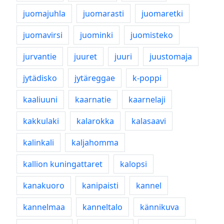
juomajuhla
juomarasti
juomaretki
juomavirsi
juominki
juomisteko
jurvantie
juuret
juuri
juustomaja
jytädisko
jytäreggae
k-poppi
kaaliuuni
kaarnatie
kaarnelaji
kakkulaki
kalarokka
kalasaavi
kalinkali
kaljahomma
kallion kuningattaret
kalopsi
kanakuoro
kanipaisti
kannel
kannelmaa
kanneltalo
kännikuva