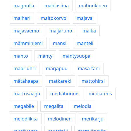
magnolia
mahlasima
mahonkinen
maihari
maitokorvo
majava
majavaemo
maljaruno
malka
mämminiemi
mansi
manteli
manto
mänty
mäntysuopa
maoriuhri
marjapuu
masa-fani
mätähaapa
matkareki
mattohirsi
mattosaaga
mediahuone
mediateos
megabile
megailta
melodia
melodiikka
melodinen
merikarju