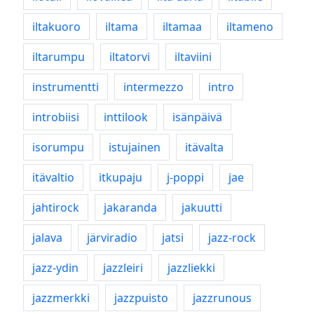
iltakuoro
iltama
iltamaa
iltameno
iltarumpu
iltatorvi
iltaviini
instrumentti
intermezzo
intro
introbiisi
inttilook
isänpäivä
isorumpu
istujainen
itävalta
itävaltio
itkupaju
j-poppi
jae
jahtirock
jakaranda
jakuutti
jalava
järviradio
jatsi
jazz-rock
jazz-ydin
jazzleiri
jazzliekki
jazzmerkki
jazzpuisto
jazzrunous