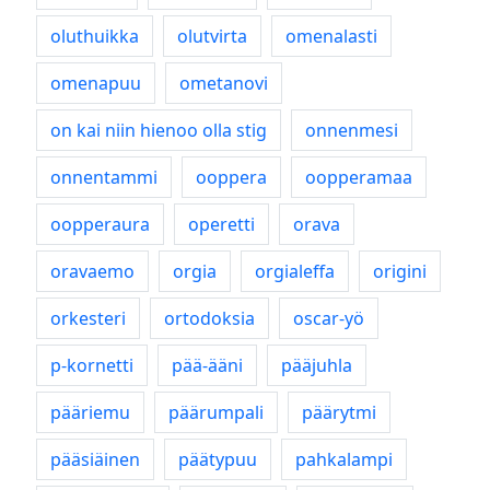
oluthuikka
olutvirta
omenalasti
omenapuu
ometanovi
on kai niin hienoo olla stig
onnenmesi
onnentammi
ooppera
oopperamaa
oopperaura
operetti
orava
oravaemo
orgia
orgialeffa
origini
orkesteri
ortodoksia
oscar-yö
p-kornetti
pää-ääni
pääjuhla
pääriemu
päärumpali
päärytmi
pääsiäinen
päätypuu
pahkalampi