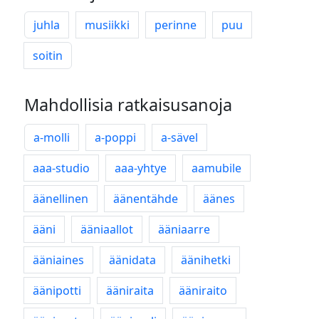
juhla
musiikki
perinne
puu
soitin
Mahdollisia ratkaisusanoja
a-molli
a-poppi
a-sävel
aaa-studio
aaa-yhtye
aamubile
äänellinen
äänentähde
äänes
ääni
ääniaallot
ääniaarre
ääniaines
äänidata
äänihetki
äänipotti
ääniraita
ääniraito