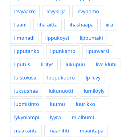
levyaarre
levykirja
levypomo
liaani
liha-aitta
lihashaapa
liira
limonadi
lippuköysi
lippumäki
lipputanko
lipunkanto
lipunvarsi
liputus
liritys
liukupuu
live-klubi
loistokisa
loppukuoro
lp-levy
luksushää
lukunuotti
lumilöyly
luomisinto
luumu
luurikko
lykynlampi
lyyra
m-albumi
maakanta
maanihti
maantapa