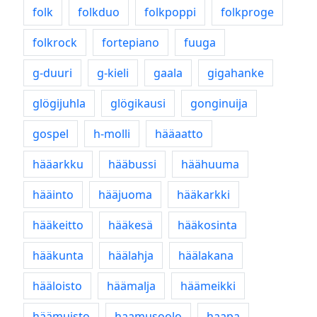
folk
folkduo
folkpoppi
folkproge
folkrock
fortepiano
fuuga
g-duuri
g-kieli
gaala
gigahanke
glögijuhla
glögikausi
gonginuija
gospel
h-molli
hääaatto
hääarkku
hääbussi
häähuuma
hääinto
hääjuoma
hääkarkki
hääkeitto
hääkesä
hääkosinta
hääkunta
häälahja
häälakana
hääloisto
häämalja
häämeikki
häämuisto
haamusoolo
haapa