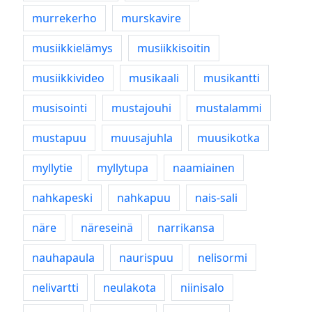
murrekerho
murskavire
musiikkielämys
musiikkisoitin
musiikkivideo
musikaali
musikantti
musisointi
mustajouhi
mustalammi
mustapuu
muusajuhla
muusikotka
myllytie
myllytupa
naamiainen
nahkapeski
nahkapuu
nais-sali
näre
näreseinä
narrikansa
nauhapaula
naurispuu
nelisormi
nelivartti
neulakota
niinisalo