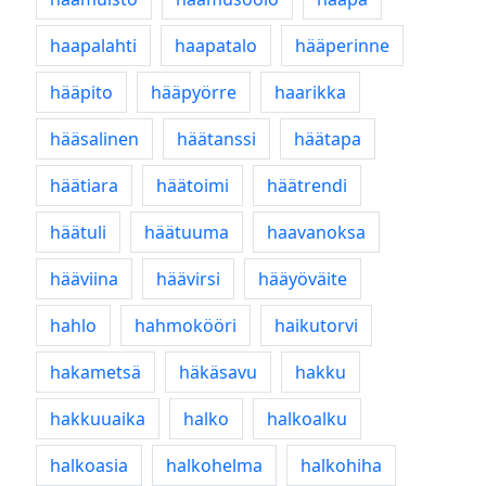
haapalahti
haapatalo
hääperinne
hääpito
hääpyörre
haarikka
hääsalinen
häätanssi
häätapa
häätiara
häätoimi
häätrendi
häätuli
häätuuma
haavanoksa
hääviina
häävirsi
hääyöväite
hahlo
hahmokööri
haikutorvi
hakametsä
häkäsavu
hakku
hakkuuaika
halko
halkoalku
halkoasia
halkohelma
halkohiha