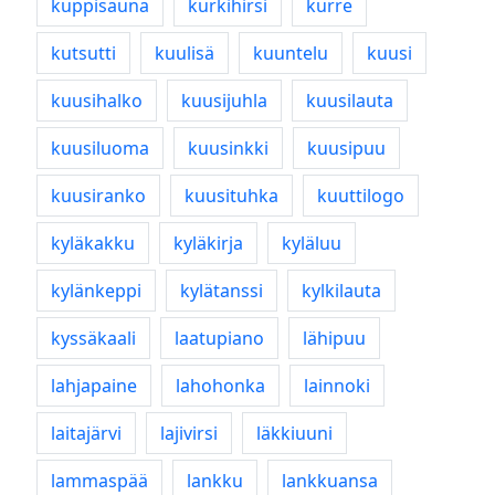
kuppisauna
kurkihirsi
kurre
kutsutti
kuulisä
kuuntelu
kuusi
kuusihalko
kuusijuhla
kuusilauta
kuusiluoma
kuusinkki
kuusipuu
kuusiranko
kuusituhka
kuuttilogo
kyläkakku
kyläkirja
kyläluu
kylänkeppi
kylätanssi
kylkilauta
kyssäkaali
laatupiano
lähipuu
lahjapaine
lahohonka
lainnoki
laitajärvi
lajivirsi
läkkiuuni
lammaspää
lankku
lankkuansa