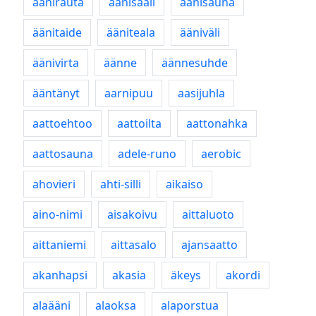
äänirauta
äänisaali
äänisauna
äänitaide
ääniteala
ääniväli
äänivirta
äänne
äännesuhde
ääntänyt
aarnipuu
aasijuhla
aattoehtoo
aattoilta
aattonahka
aattosauna
adele-runo
aerobic
ahovieri
ahti-silli
aikaiso
aino-nimi
aisakoivu
aittaluoto
aittaniemi
aittasalo
ajansaatto
akanhapsi
akasia
äkeys
akordi
alaääni
alaoksa
alaporstua