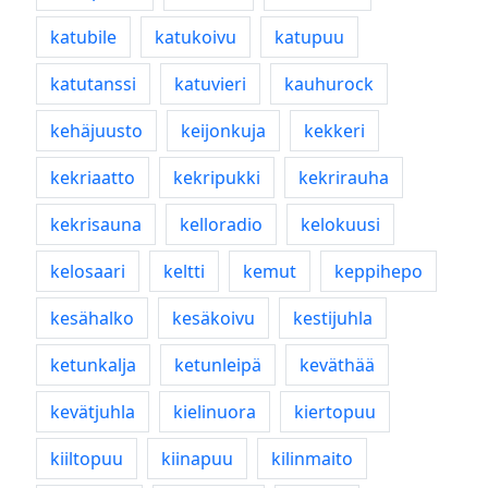
katubile
katukoivu
katupuu
katutanssi
katuvieri
kauhurock
kehäjuusto
keijonkuja
kekkeri
kekriaatto
kekripukki
kekrirauha
kekrisauna
kelloradio
kelokuusi
kelosaari
keltti
kemut
keppihepo
kesähalko
kesäkoivu
kestijuhla
ketunkalja
ketunleipä
keväthää
kevätjuhla
kielinuora
kiertopuu
kiiltopuu
kiinapuu
kilinmaito