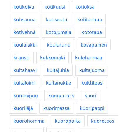
kotikoivu
kotikuusi
kotioksa
kotisauna
kotiseutu
kotitanhua
kotivehnä
kotojumala
kototapa
koululakki
kouluruno
kovapuinen
kranssi
kukkomäki
kuloharmaa
kultahaavi
kultajuhla
kultajuoma
kultaloimi
kultanukke
kulttiteos
kummipuu
kumpurock
kuori
kuoriläjä
kuorimassa
kuoripappi
kuorohomma
kuoropoika
kuoroteos