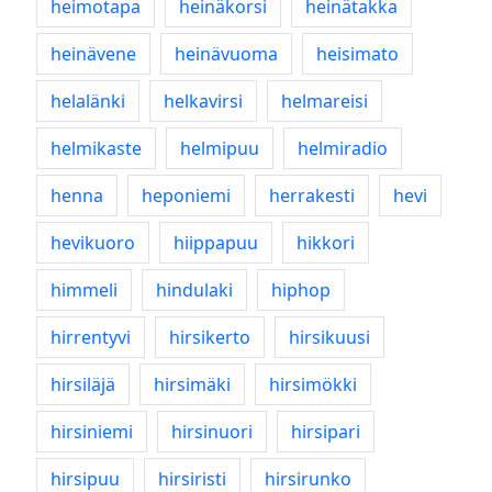
heimotapa
heinäkorsi
heinätakka
heinävene
heinävuoma
heisimato
helalänki
helkavirsi
helmareisi
helmikaste
helmipuu
helmiradio
henna
heponiemi
herrakesti
hevi
hevikuoro
hiippapuu
hikkori
himmeli
hindulaki
hiphop
hirrentyvi
hirsikerto
hirsikuusi
hirsiläjä
hirsimäki
hirsimökki
hirsiniemi
hirsinuori
hirsipari
hirsipuu
hirsiristi
hirsirunko