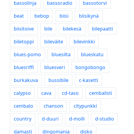
bassolinja
bassoradio
bassotorvi
beat
bebop
biisi
biisikynä
biisitoive
bile
bilekesä
bilepaatti
biletoppi
bileväite
bilevinkki
blues-pomo
bluesilta
blueskatu
bluesriffi
bluesveri
bongobongo
burkakuva
bussibile
c-kasetti
calypso
cava
cd-taso
cembalisti
cembalo
chanson
citypunkki
country
d-duuri
d-molli
d-studio
damasti
dingomania
disko