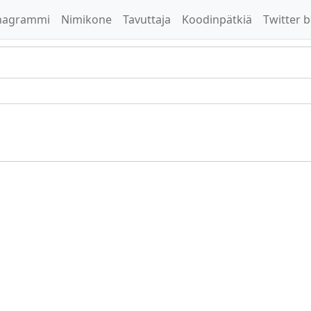
nagrammi
Nimikone
Tavuttaja
Koodinpätkiä
Twitter b