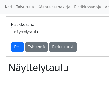
Koti
Taivuttaja
Käänteissanakirja
Ristikkosanoja
A
Ristikkosana
Tyhjennä
Ratkaisut ↓
Näyttelytaulu