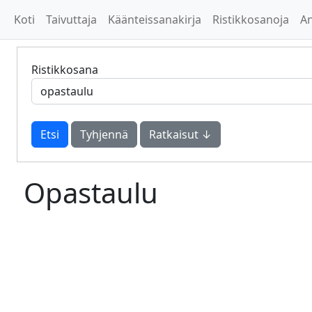
Koti
Taivuttaja
Käänteissanakirja
Ristikkosanoja
A
Ristikkosana
Tyhjennä
Ratkaisut ↓
Opastaulu