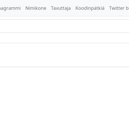
nagrammi
Nimikone
Tavuttaja
Koodinpätkiä
Twitter b