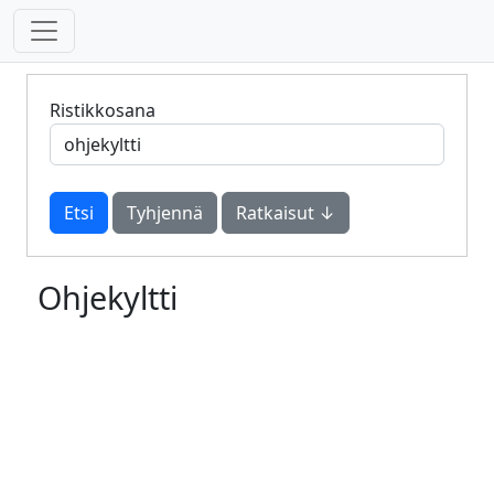
Ristikkosana
Tyhjennä
Ratkaisut ↓
Ohjekyltti