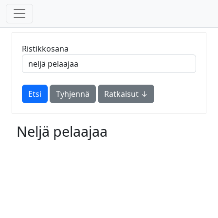
Ristikkosana
Tyhjennä
Ratkaisut ↓
Neljä pelaajaa