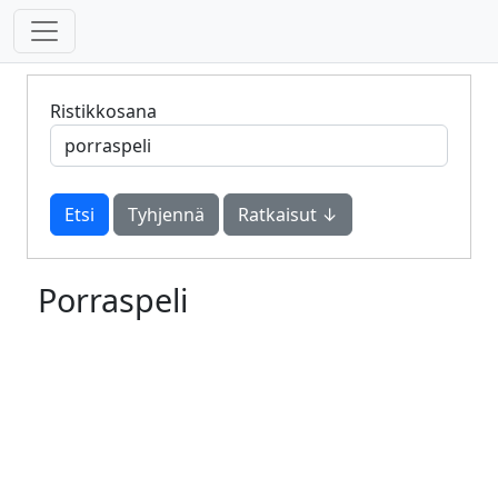
Ristikkosana
Tyhjennä
Ratkaisut ↓
Porraspeli