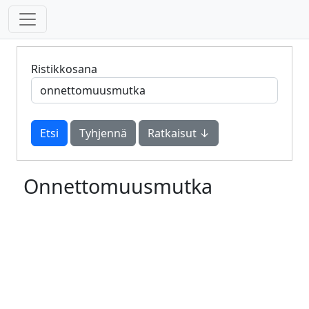
Ristikkosana
Tyhjennä
Ratkaisut ↓
Onnettomuusmutka