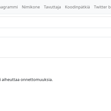
nagrammi
Nimikone
Tavuttaja
Koodinpätkiä
Twitter b
voi aiheuttaa onnettomuuksia.