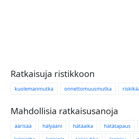
Ratkaisuja ristikkoon
kuolemanmutka
onnettomuusmutka
riskik
Mahdollisia ratkaisusanoja
äärisää
hälyääni
hätäaika
hätätapaus