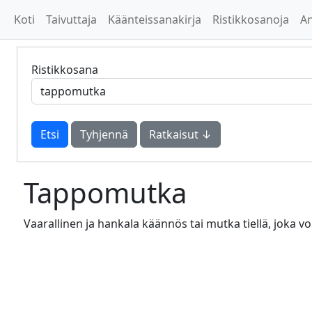
Koti
Taivuttaja
Käänteissanakirja
Ristikkosanoja
A
Ristikkosana
Tyhjennä
Ratkaisut ↓
Tappomutka
Vaarallinen ja hankala käännös tai mutka tiellä, joka 