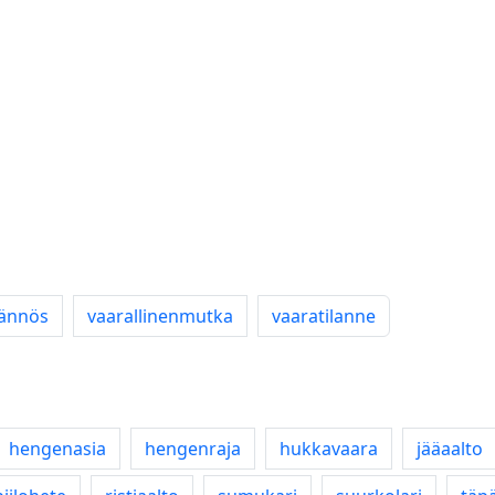
äännös
vaarallinenmutka
vaaratilanne
hengenasia
hengenraja
hukkavaara
jääaalto