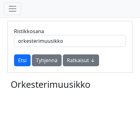
Ristikkosana
Tyhjennä
Ratkaisut ↓
Orkesterimuusikko