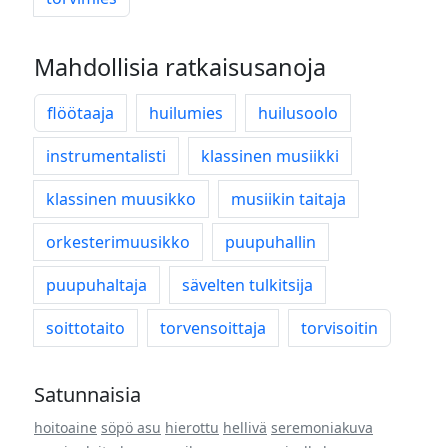
Mahdollisia ratkaisusanoja
flöötaaja
huilumies
huilusoolo
instrumentalisti
klassinen musiikki
klassinen muusikko
musiikin taitaja
orkesterimuusikko
puupuhallin
puupuhaltaja
sävelten tulkitsija
soittotaito
torvensoittaja
torvisoitin
Satunnaisia
hoitoaine
söpö asu
hierottu
hellivä
seremoniakuva