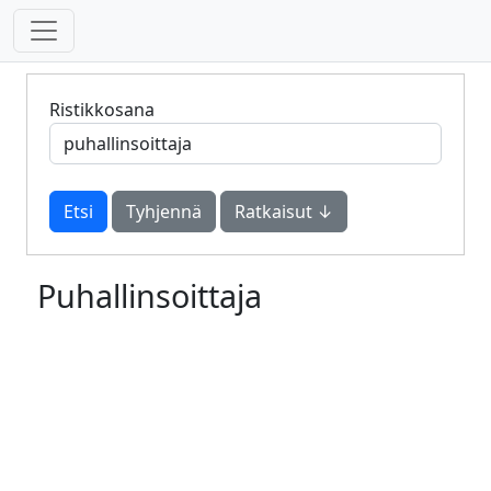
Ristikkosana
Tyhjennä
Ratkaisut ↓
Puhallinsoittaja