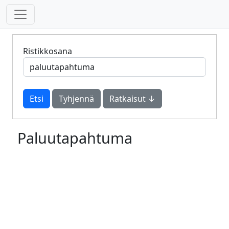
Ristikkosana
Tyhjennä
Ratkaisut ↓
Paluutapahtuma