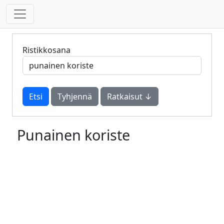
Ristikkosana
Tyhjennä
Ratkaisut ↓
Punainen koriste