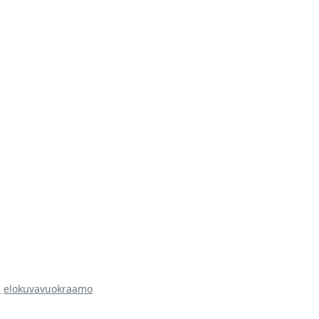
a
elokuvavuokraamo