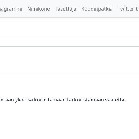
nagrammi
Nimikone
Tavuttaja
Koodinpätkiä
Twitter b
tetään yleensä korostamaan tai koristamaan vaatetta.