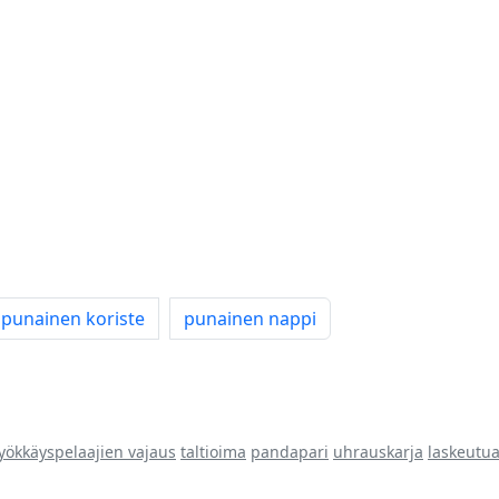
punainen koriste
punainen nappi
yökkäyspelaajien vajaus
taltioima
pandapari
uhrauskarja
laskeutu