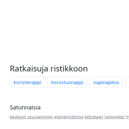
Ratkaisuja ristikkoon
koristenappi
korostusnappi
napinapitus
Satunnaisia
käskyjen seuraaminen
elämänhallinta
kattokaari
lumienkeli
h