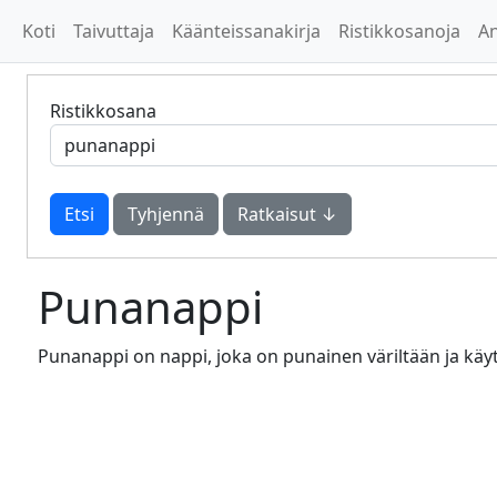
Koti
Taivuttaja
Käänteissanakirja
Ristikkosanoja
A
Ristikkosana
Tyhjennä
Ratkaisut ↓
Punanappi
Punanappi on nappi, joka on punainen väriltään ja käy