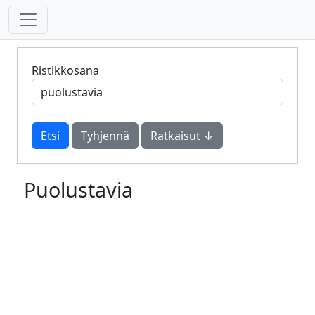
Ristikkosana
Tyhjennä
Ratkaisut ↓
Puolustavia