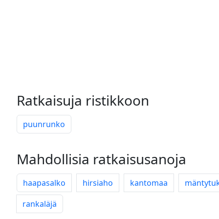
Ratkaisuja ristikkoon
puunrunko
Mahdollisia ratkaisusanoja
haapasalko
hirsiaho
kantomaa
mäntytuk
rankaläjä