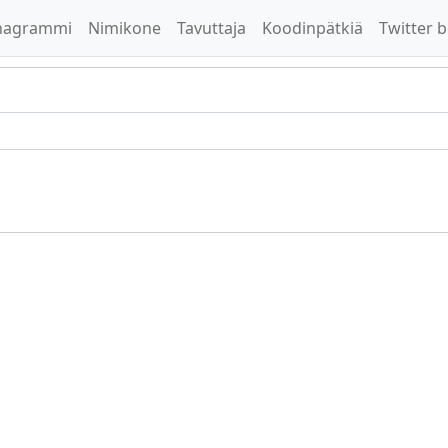
nagrammi
Nimikone
Tavuttaja
Koodinpätkiä
Twitter b