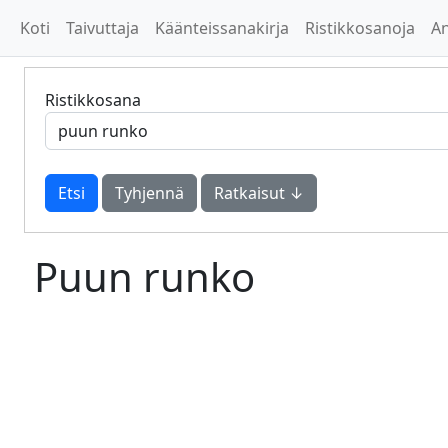
Koti
Taivuttaja
Käänteissanakirja
Ristikkosanoja
A
Ristikkosana
Tyhjennä
Ratkaisut ↓
Puun runko