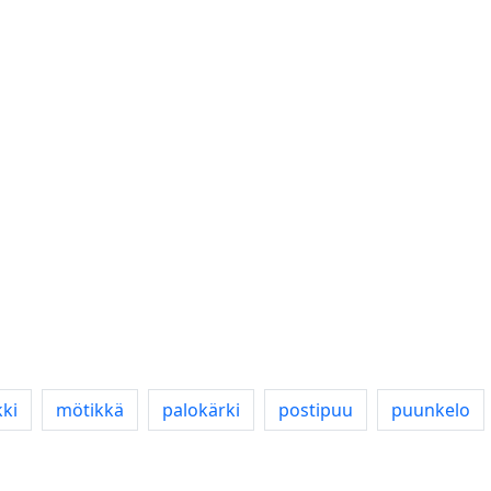
ki
mötikkä
palokärki
postipuu
puunkelo