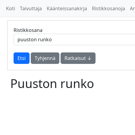
Koti
Taivuttaja
Käänteissanakirja
Ristikkosanoja
A
Ristikkosana
Tyhjennä
Ratkaisut ↓
Puuston runko