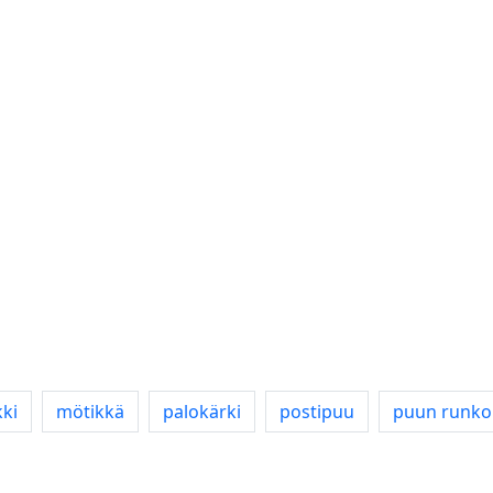
ki
mötikkä
palokärki
postipuu
puun runko