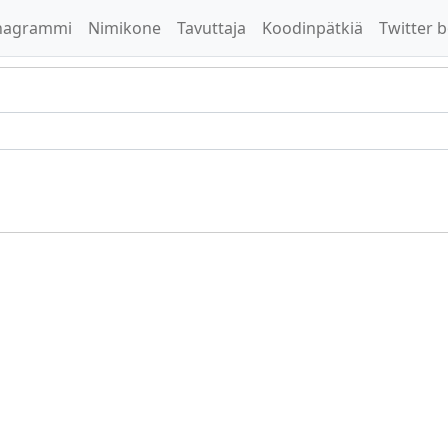
nagrammi
Nimikone
Tavuttaja
Koodinpätkiä
Twitter b