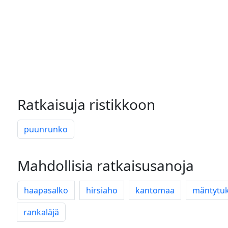
Ratkaisuja ristikkoon
puunrunko
Mahdollisia ratkaisusanoja
haapasalko
hirsiaho
kantomaa
mäntytuk
rankaläjä