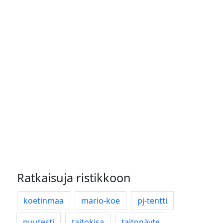
Ratkaisuja ristikkoon
koetinmaa
mario-koe
pj-tentti
puutesti
taitokisa
taitonäyte