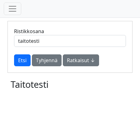
Ristikkosana
Tyhjennä
Ratkaisut ↓
Taitotesti