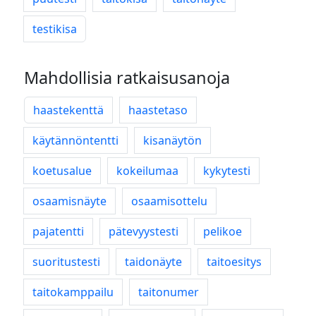
testikisa
Mahdollisia ratkaisusanoja
haastekenttä
haastetaso
käytännöntentti
kisanäytön
koetusalue
kokeilumaa
kykytesti
osaamisnäyte
osaamisottelu
pajatentti
pätevyystesti
pelikoe
suoritustesti
taidonäyte
taitoesitys
taitokamppailu
taitonumer