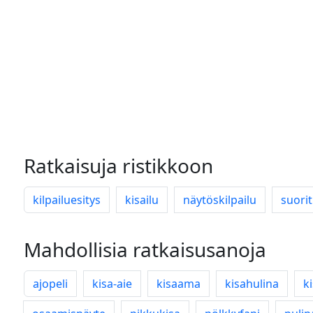
Ratkaisuja ristikkoon
kilpailuesitys
kisailu
näytöskilpailu
suori
Mahdollisia ratkaisusanoja
ajopeli
kisa-aie
kisaama
kisahulina
k