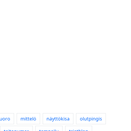
vuoro
mittelö
näyttökisa
olutpingis