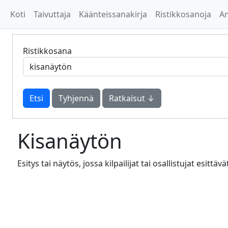
Koti
Taivuttaja
Käänteissanakirja
Ristikkosanoja
A
Ristikkosana
Tyhjennä
Ratkaisut ↓
Kisanäytön
Esitys tai näytös, jossa kilpailijat tai osallistujat esittävä