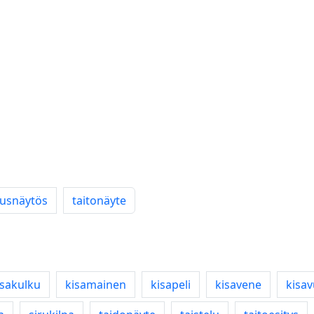
tusnäytös
taitonäyte
isakulku
kisamainen
kisapeli
kisavene
kisa