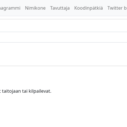
nagrammi
Nimikone
Tavuttaja
Koodinpätkiä
Twitter b
t taitojaan tai kilpailevat.