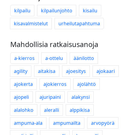
kilpailu
kilpailunjohto
kisailu
kisavalmistelut
urheilutapahtuma
Mahdollisia ratkaisusanoja
a-kierros
a-ottelu
äänilotto
agility
aitakisa
ajoesitys
ajokaari
ajokerta
ajokierros
ajolähtö
ajopeli
ajuripaini
alakynsi
alalohko
aleralli
alppikisa
ampuma-ala
ampumailta
arvopyörä