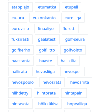
etappiajo
etumatka
etupeli
eu-ura
eukonkanto
euroliiga
eurovisio
finaaliyö
floretti
fuksirasti
gaalatesti
golf-seura
golfkerho
golfliitto
golfvoitto
haastanta
haaste
hallikilta
hallirata
hevosliiga
hevospeli
hevospoolo
hevosrata
hevosriita
hiihdetty
hiihtorata
hintapaini
hintasota
hölkkäkisa
hopealiiga