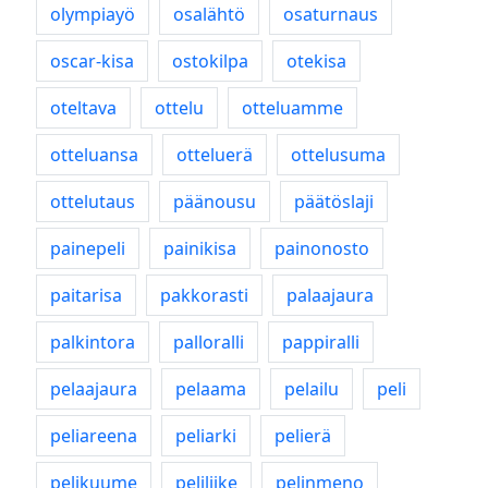
olympiayö
osalähtö
osaturnaus
oscar-kisa
ostokilpa
otekisa
oteltava
ottelu
otteluamme
otteluansa
otteluerä
ottelusuma
ottelutaus
päänousu
päätöslaji
painepeli
painikisa
painonosto
paitarisa
pakkorasti
palaajaura
palkintora
palloralli
pappiralli
pelaajaura
pelaama
pelailu
peli
peliareena
peliarki
pelierä
pelikuume
peliliike
pelinmeno