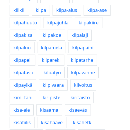
kilikili
kilpa
kilpa-alus
kilpa-ase
kilpahuuto
kilpajuhla
kilpakiire
kilpakisa
kilpakoe
kilpalaji
kilpaluu
kilpamela
kilpapaini
kilpapeli
kilpareki
kilpatarha
kilpataso
kilpatyö
kilpavanne
kilpaylkä
kilpivaara
kilvoitus
kimi-fani
kiripiste
kiritaisto
kisa-aie
kisaama
kisaeväs
kisafiilis
kisahaave
kisahetki