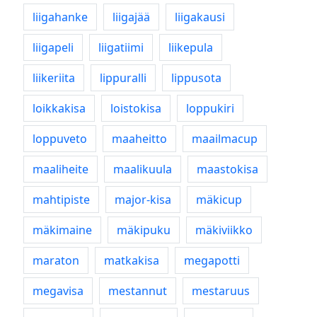
liigahanke
liigajää
liigakausi
liigapeli
liigatiimi
liikepula
liikeriita
lippuralli
lippusota
loikkakisa
loistokisa
loppukiri
loppuveto
maaheitto
maailmacup
maaliheite
maalikuula
maastokisa
mahtipiste
major-kisa
mäkicup
mäkimaine
mäkipuku
mäkiviikko
maraton
matkakisa
megapotti
megavisa
mestannut
mestaruus