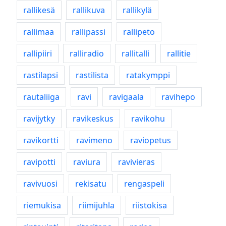
rallikesä
rallikuva
rallikylä
rallimaa
rallipassi
rallipeto
rallipiiri
ralliradio
rallitalli
rallitie
rastilapsi
rastilista
ratakymppi
rautaliiga
ravi
ravigaala
ravihepo
ravijytky
ravikeskus
ravikohu
ravikortti
ravimeno
raviopetus
ravipotti
raviura
ravivieras
ravivuosi
rekisatu
rengaspeli
riemukisa
riimijuhla
riistokisa