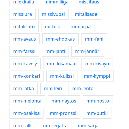
miekkailu
mimmiliiga
missitaus
missiura
missivuosi
mitalisade
mitalisato
mittelö
mm-arpa
mm-avaus
mm-ehdokas
mm-fani
mm-farssi
mm-jahti
mm-jännäri
mm-kävely
mm-kisamaa
mm-kisayö
mm-konkari
mm-kulissi
mm-kymppi
mm-lätkä
mm-leiri
mm-lento
mm-melonta
mm-näytös
mm-nosto
mm-osakisa
mm-pronssi
mm-putki
mm-ralli
mm-regatta
mm-sarja