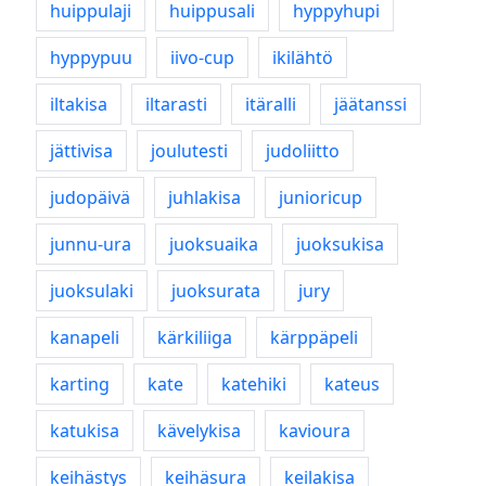
huippulaji
huippusali
hyppyhupi
hyppypuu
iivo-cup
ikilähtö
iltakisa
iltarasti
itäralli
jäätanssi
jättivisa
joulutesti
judoliitto
judopäivä
juhlakisa
junioricup
junnu-ura
juoksuaika
juoksukisa
juoksulaki
juoksurata
jury
kanapeli
kärkiliiga
kärppäpeli
karting
kate
katehiki
kateus
katukisa
kävelykisa
kavioura
keihästys
keihäsura
keilakisa