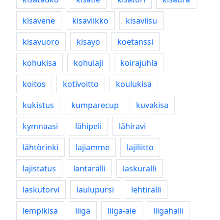
kisavene
kisaviikko
kisaviisu
kisavuoro
kisayö
koetanssi
kohukisa
kohulaji
koirajuhla
koitos
kotivoitto
koulukisa
kukistus
kumparecup
kuvakisa
kymnaasi
lähipeli
lähiravi
lähtörinki
lajiamme
lajiliitto
lajistatus
lantaralli
laskuralli
laskutorvi
laulupursi
lehtiralli
lempikisa
liiga
liiga-aie
liigahalli