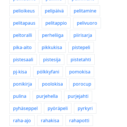
pelioikeus
pelipäivä
pelitamine
pelitapaus
pelitappio
pelivuoro
peltoralli
perheliiga
piirisarja
pika-aito
pikkukisa
pistepeli
pistesaali
pistesija
pistetahti
pj-kisa
pölkkyfani
pomokisa
ponikirja
poolokisa
porocup
pulina
purjehella
purjejahti
pyhäseppel
pyöräpeli
pyrkyri
raha-ajo
rahakisa
rahapotti