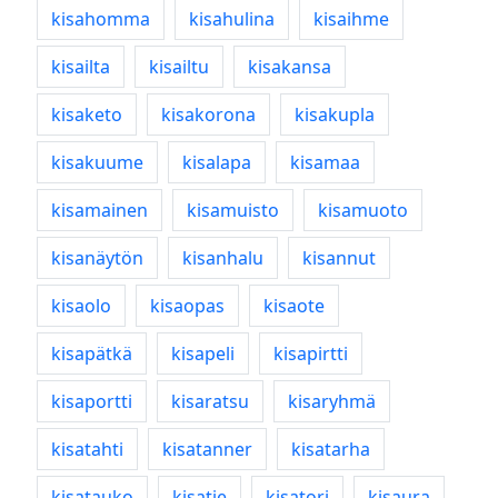
kisahomma
kisahulina
kisaihme
kisailta
kisailtu
kisakansa
kisaketo
kisakorona
kisakupla
kisakuume
kisalapa
kisamaa
kisamainen
kisamuisto
kisamuoto
kisanäytön
kisanhalu
kisannut
kisaolo
kisaopas
kisaote
kisapätkä
kisapeli
kisapirtti
kisaportti
kisaratsu
kisaryhmä
kisatahti
kisatanner
kisatarha
kisatauko
kisatie
kisatori
kisaura