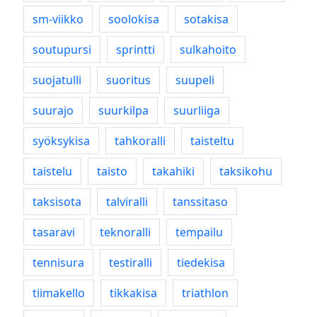
sm-viikko
soolokisa
sotakisa
soutupursi
sprintti
sulkahoito
suojatulli
suoritus
suupeli
suurajo
suurkilpa
suurliiga
syöksykisa
tahkoralli
taisteltu
taistelu
taisto
takahiki
taksikohu
taksisota
talviralli
tanssitaso
tasaravi
teknoralli
tempailu
tennisura
testiralli
tiedekisa
tiimakello
tikkakisa
triathlon