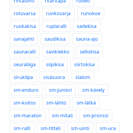
rintauinti
ritaritapa
rodeo
rotuvarsa
runkosarja
runokoe
ruokakisa
ruplaralli
sadekisa
sanajahti
saudikisa
sauna-ajo
saunaralli
savikiekko
sellokisa
seuraliiga
siipikisa
siirtokisa
sirukilpa
sisäsuora
slalom
sm-enduro
sm-juniori
sm-kävely
sm-koitos
sm-lähtö
sm-lätkä
sm-maraton
sm-mitali
sm-pronssi
sm-ralli
sm-titteli
sm-uinti
sm-ura