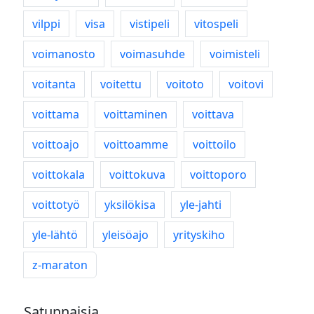
vilppi
visa
vistipeli
vitospeli
voimanosto
voimasuhde
voimisteli
voitanta
voitettu
voitoto
voitovi
voittama
voittaminen
voittava
voittoajo
voittoamme
voittoilo
voittokala
voittokuva
voittoporo
voittotyö
yksilökisa
yle-jahti
yle-lähtö
yleisöajo
yrityskiho
z-maraton
Satunnaisia