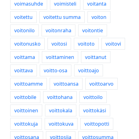
voimasuhde
voimisteli
voitanta
voitettu
voitettu summa
voiton
voitonilo
voitonraha
voitontie
voitonusko
voitosi
voitoto
voitovi
voittama
voittaminen
voittanut
voittava
voitto-osa
voittoajo
voittoamme
voittoansa
voittoarvo
voittobile
voittohana
voittoilo
voittoinen
voittokala
voittokäsi
voittokuja
voittokuva
voittopotti
voittosana
voittosija
voittosumma