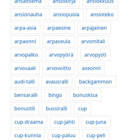
ansaitsema
ansiokirja
ansiokkuus
ansionauha
ansiopuola
ansioteko
arpa-asia
arpaesine
arpajainen
arpaonni
arpaseula
arvomitali
arvopalko
arvopyörä
arvopysti
arvosaali
arvovoitto
aseonni
audi-talli
avausralli
backgammon
bensaralli
bingo
bonuskisa
bonustili
bussiralli
cup
cup-draama
cup-jahti
cup-juna
cup-kunnia
cup-paluu
cup-peli