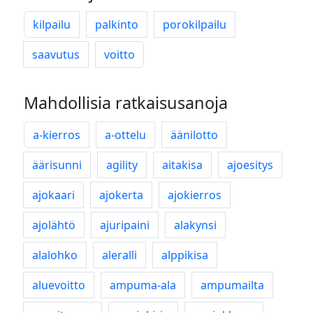
kilpailu
palkinto
porokilpailu
saavutus
voitto
Mahdollisia ratkaisusanoja
a-kierros
a-ottelu
äänilotto
äärisunni
agility
aitakisa
ajoesitys
ajokaari
ajokerta
ajokierros
ajolähtö
ajuripaini
alakynsi
alalohko
aleralli
alppikisa
aluevoitto
ampuma-ala
ampumailta