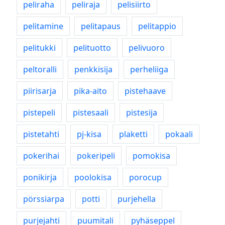
peliraha
peliraja
pelisiirto
pelitamine
pelitapaus
pelitappio
pelitukki
pelituotto
pelivuoro
peltoralli
penkkisija
perheliiga
piirisarja
pika-aito
pistehaave
pistepeli
pistesaali
pistesija
pistetahti
pj-kisa
plaketti
pokaali
pokerihai
pokeripeli
pomokisa
ponikirja
poolokisa
porocup
pörssiarpa
potti
purjehella
purjejahti
puumitali
pyhäseppel