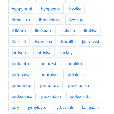
hyppyhupi
hyppypuu
hyvike
ihmeliitto
ihmevoitto
iivo-cup
ikilähtö
ilmisaatu
ilokello
iltakisa
iltarasti
isonarpa
itäralli
jäätanssi
jättivero
jättivisa
jockey
joululotto
joulutesti
judoliitto
judopäivä
judotoivo
juhlakisa
junioricup
junnu-ura
juoksuaika
juoksukisa
juoksulaki
juoksurata
jury
jymylöytö
jytkyvaali
kalajaala