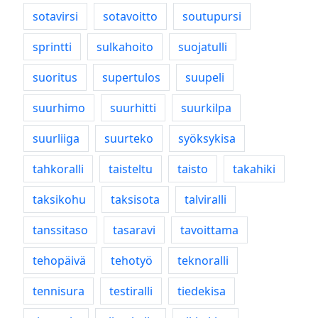
sotavirsi
sotavoitto
soutupursi
sprintti
sulkahoito
suojatulli
suoritus
supertulos
suupeli
suurhimo
suurhitti
suurkilpa
suurliiga
suurteko
syöksykisa
tahkoralli
taisteltu
taisto
takahiki
taksikohu
taksisota
talviralli
tanssitaso
tasaravi
tavoittama
tehopäivä
tehotyö
teknoralli
tennisura
testiralli
tiedekisa