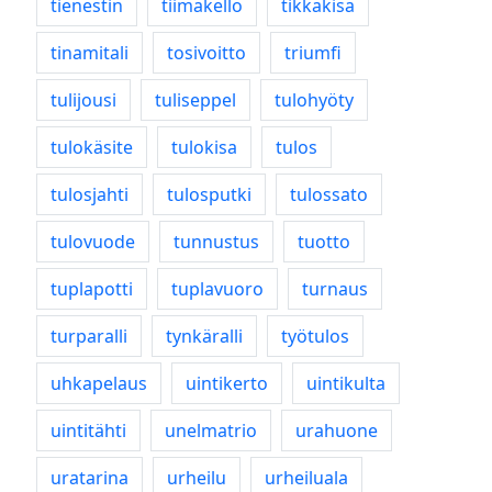
tienestin
tiimakello
tikkakisa
tinamitali
tosivoitto
triumfi
tulijousi
tuliseppel
tulohyöty
tulokäsite
tulokisa
tulos
tulosjahti
tulosputki
tulossato
tulovuode
tunnustus
tuotto
tuplapotti
tuplavuoro
turnaus
turparalli
tynkäralli
työtulos
uhkapelaus
uintikerto
uintikulta
uintitähti
unelmatrio
urahuone
uratarina
urheilu
urheiluala