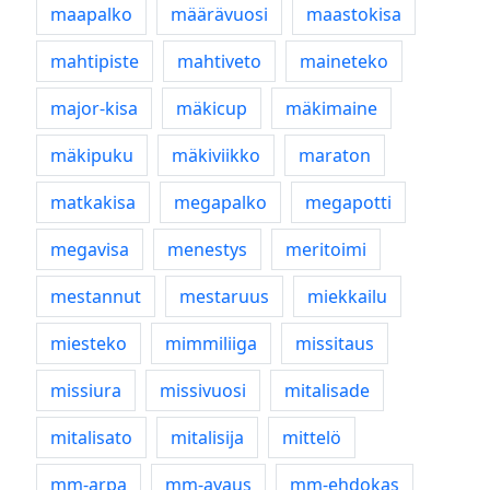
maapalko
määrävuosi
maastokisa
mahtipiste
mahtiveto
maineteko
major-kisa
mäkicup
mäkimaine
mäkipuku
mäkiviikko
maraton
matkakisa
megapalko
megapotti
megavisa
menestys
meritoimi
mestannut
mestaruus
miekkailu
miesteko
mimmiliiga
missitaus
missiura
missivuosi
mitalisade
mitalisato
mitalisija
mittelö
mm-arpa
mm-avaus
mm-ehdokas