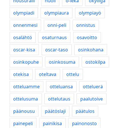
nousuralli
nuoli
o-leka
ökyliiga
olympiadi
olympiaura
olympiayö
onnenmesi
onni-peli
onnistus
osalähtö
osaturnaus
osavoitto
oscar-kisa
oscar-taso
osinkohana
osinkopuhe
osinkosuma
ostokilpa
otekisa
oteltava
ottelu
otteluamme
otteluansa
otteluerä
ottelusuma
ottelutaus
paalutoive
päänousu
päätöslaji
päätulos
painepeli
painikisa
painonosto