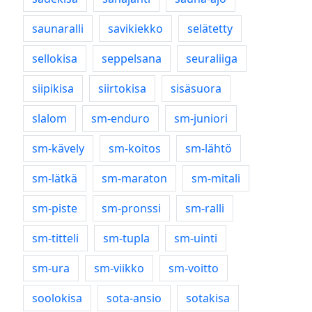
saunaralli
savikiekko
selätetty
sellokisa
seppelsana
seuraliiga
siipikisa
siirtokisa
sisäsuora
slalom
sm-enduro
sm-juniori
sm-kävely
sm-koitos
sm-lähtö
sm-lätkä
sm-maraton
sm-mitali
sm-piste
sm-pronssi
sm-ralli
sm-titteli
sm-tupla
sm-uinti
sm-ura
sm-viikko
sm-voitto
soolokisa
sota-ansio
sotakisa