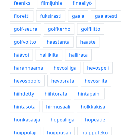
feeniks
filmijuhla
finaaliyö
floretti
fuksirasti
gaala
gaalatesti
golf-seura
golfkerho
golfliitto
golfvoitto
haastanta
haaste
häävoi
hallikilta
hallirata
härännaama
hevosliiga
hevospeli
hevospoolo
hevosrata
hevosriita
hiihdetty
hiihtorata
hintapaini
hintasota
hirmusaali
hölkkäkisa
honkasaaja
hopealiiga
hopeatie
huippulaji
huippusali
huipputeko