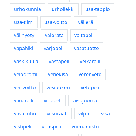
urhokunnia
urholiekki
usa-tappio
usa-tiimi
usa-voitto
välierä
välihyöty
valorata
valtapeli
vapahiki
varjopeli
vasatuotto
vaskikuula
vastapeli
velkaralli
velodromi
venekisa
verenveto
verivoitto
vesipokeri
vetopeli
viinaralli
viirapeli
viisujuoma
viisukohu
viisuraati
vilppi
visa
vistipeli
vitospeli
voimanosto