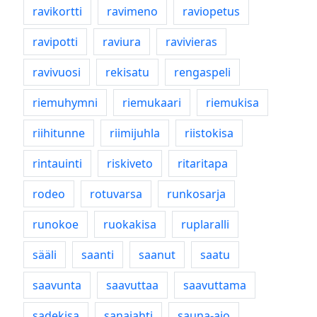
ravikortti
ravimeno
raviopetus
ravipotti
raviura
ravivieras
ravivuosi
rekisatu
rengaspeli
riemuhymni
riemukaari
riemukisa
riihitunne
riimijuhla
riistokisa
rintauinti
riskiveto
ritaritapa
rodeo
rotuvarsa
runkosarja
runokoe
ruokakisa
ruplaralli
sääli
saanti
saanut
saatu
saavunta
saavuttaa
saavuttama
sadekisa
sanajahti
sauna-ajo