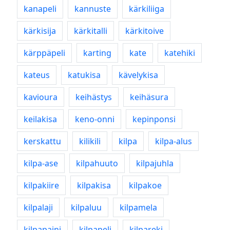
kanapeli
kannuste
kärkiliiga
kärkisija
kärkitalli
kärkitoive
kärppäpeli
karting
kate
katehiki
kateus
katukisa
kävelykisa
kavioura
keihästys
keihäsura
keilakisa
keno-onni
kepinponsi
kerskattu
kilikili
kilpa
kilpa-alus
kilpa-ase
kilpahuuto
kilpajuhla
kilpakiire
kilpakisa
kilpakoe
kilpalaji
kilpaluu
kilpamela
kilpapaini
kilpapeli
kilpareki