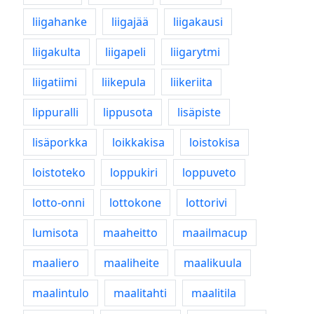
liigahanke
liigajää
liigakausi
liigakulta
liigapeli
liigarytmi
liigatiimi
liikepula
liikeriita
lippuralli
lippusota
lisäpiste
lisäporkka
loikkakisa
loistokisa
loistoteko
loppukiri
loppuveto
lotto-onni
lottokone
lottorivi
lumisota
maaheitto
maailmacup
maaliero
maaliheite
maalikuula
maalintulo
maalitahti
maalitila