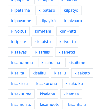
kilpatarha
kilpataso
kilpatyö
kilpavanne
kilpaylkä
kilpivaara
kilvoitus
kimi-fani
kimi-hitti
kiripiste
kiritaisto
kirivoitto
kisaeväs
kisafiilis
kisahetki
kisahomma
kisahulina
kisaihme
kisailta
kisailtu
kisailu
kisaketo
kisakissa
kisakorona
kisakulku
kisakuume
kisalapa
kisamaa
kisamuisto
kisamuoto
kisanhalu