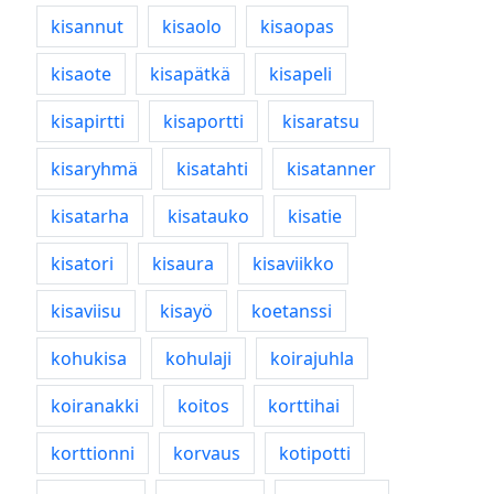
kisannut
kisaolo
kisaopas
kisaote
kisapätkä
kisapeli
kisapirtti
kisaportti
kisaratsu
kisaryhmä
kisatahti
kisatanner
kisatarha
kisatauko
kisatie
kisatori
kisaura
kisaviikko
kisaviisu
kisayö
koetanssi
kohukisa
kohulaji
koirajuhla
koiranakki
koitos
korttihai
korttionni
korvaus
kotipotti