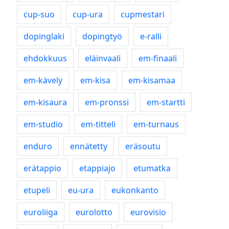
cup-suo
cup-ura
cupmestari
dopinglaki
dopingtyö
e-ralli
ehdokkuus
eläinvaali
em-finaali
em-kävely
em-kisa
em-kisamaa
em-kisaura
em-pronssi
em-startti
em-studio
em-titteli
em-turnaus
enduro
ennätetty
eräsoutu
erätappio
etappiajo
etumatka
etupeli
eu-ura
eukonkanto
euroliiga
eurolotto
eurovisio