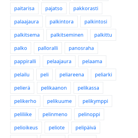
paitarisa
pajatso
pakkorasti
palaajaura
palkintora
palkintosi
palkitsema
palkitseminen
palkittu
palko
palloralli
panosraha
pappiralli
pelaajaura
pelaama
pelailu
peli
peliareena
peliarki
pelierä
pelikaanon
pelikassa
pelikerho
pelikuume
pelikymppi
peliliike
pelinmeno
pelinoppi
pelioikeus
peliote
pelipäivä