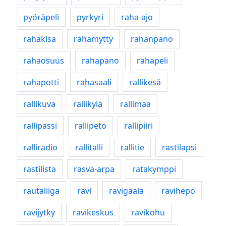
pyöräpeli
pyrkyri
raha-ajo
rahakisa
rahamytty
rahanpano
rahaosuus
rahapano
rahapeli
rahapotti
rahasaali
rallikesä
rallikuva
rallikylä
rallimaa
rallipassi
rallipeto
rallipiiri
ralliradio
rallitalli
rallitie
rastilapsi
rastilista
rasva-arpa
ratakymppi
rautaliiga
ravi
ravigaala
ravihepo
ravijytky
ravikeskus
ravikohu