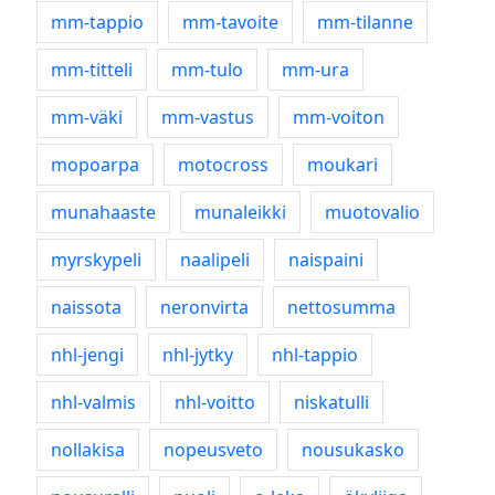
mm-tappio
mm-tavoite
mm-tilanne
mm-titteli
mm-tulo
mm-ura
mm-väki
mm-vastus
mm-voiton
mopoarpa
motocross
moukari
munahaaste
munaleikki
muotovalio
myrskypeli
naalipeli
naispaini
naissota
neronvirta
nettosumma
nhl-jengi
nhl-jytky
nhl-tappio
nhl-valmis
nhl-voitto
niskatulli
nollakisa
nopeusveto
nousukasko