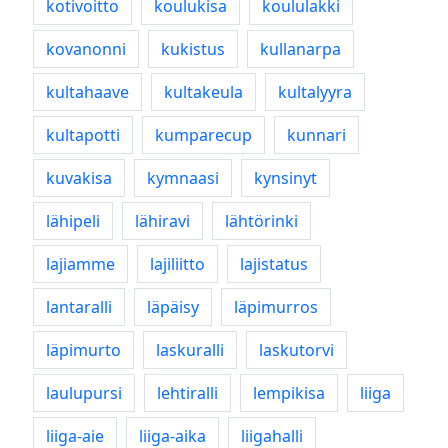
kotivoitto
koulukisa
koululakki
kovanonni
kukistus
kullanarpa
kultahaave
kultakeula
kultalyyra
kultapotti
kumparecup
kunnari
kuvakisa
kymnaasi
kynsinyt
lähipeli
lähiravi
lähtörinki
lajiamme
lajiliitto
lajistatus
lantaralli
läpäisy
läpimurros
läpimurto
laskuralli
laskutorvi
laulupursi
lehtiralli
lempikisa
liiga
liiga-aie
liiga-aika
liigahalli