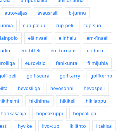
-ala
ampumailta
ansionauha
autovaljas
avausralli
b-junnu
kunnia
cup-paluu
cup-peli
cup-suo
läinpolo
eläinvaali
elinhalu
em-finaali
tudio
em-titteli
em-turnaus
enduro
roliiga
eurovisio
fanikunta
filmijuhla
golf-peli
golf-seura
golfkärry
golfkerho
ilta
hevosliiga
hevosonni
hevospeli
hikihelmi
hikihihna
hikikeli
hikilappu
honkasaaja
hopeakuppi
hopealiiga
esti
hyvike
iivo-cup
ikilähtö
iltakisa