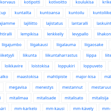
korvaus
kotipotti
kotivoitto
koulukisa
krike
cup
kuntailta
kuntoansa
kuntoilu
kuntoliik
lajiamme
lajiliitto
lajistatus
lantaralli
laskuin
htiralli
lempikisa
lenkkeily
levypallo
lihakon
liigajumbo
liigakausi
liigalauma
liigaosake
liiketyyli
liikunta
liikuntaharrastus
liippa
lii
loikkavire
loistokisa
loppukiri
loppuveto
alko
maastokisa
mahtipiste
major-kisa
mä
i
megavisa
menestys
mestannut
mestaruu
i
mitalimaa
mitalisade
mitalisato
mitalisija
äri
mm-karkelo
mm-kausi
mm-kävely
mm-k