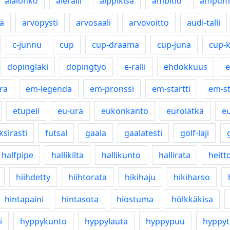
alalohko
aleralli
alppikisa
ambitio
ampuma
ä
arvopysti
arvosaali
arvovoitto
audi-talli
c-junnu
cup
cup-draama
cup-juna
cup-
dopinglaki
dopingtyö
e-ralli
ehdokkuus
e
ra
em-legenda
em-pronssi
em-startti
em-s
etupeli
eu-ura
eukonkanto
eurolätkä
eu
ksirasti
futsal
gaala
gaalatesti
golf-laji
halfpipe
hallikilta
hallikunto
hallirata
heitto
hiihdetty
hiihtorata
hikihaju
hikiharso
hintapaini
hintasota
hiostuma
hölkkäkisa
i
hyppykunto
hyppylauta
hyppypuu
hyppyt