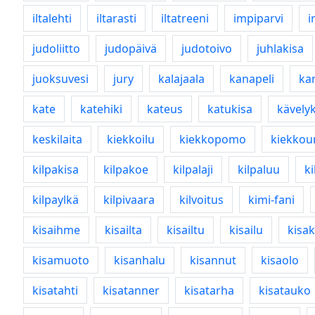
iltalehti
iltarasti
iltatreeni
impiparvi
i
judoliitto
judopäivä
judotoivo
juhlakisa
juoksuvesi
jury
kalajaala
kanapeli
ka
kate
katehiki
kateus
katukisa
kävelyk
keskilaita
kiekkoilu
kiekkopomo
kiekkou
kilpakisa
kilpakoe
kilpalaji
kilpaluu
k
kilpaylkä
kilpivaara
kilvoitus
kimi-fani
kisaihme
kisailta
kisailtu
kisailu
kisa
kisamuoto
kisanhalu
kisannut
kisaolo
kisatahti
kisatanner
kisatarha
kisatauko