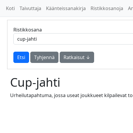
Koti
Taivuttaja
Käänteissanakirja
Ristikkosanoja
A
Ristikkosana
Tyhjennä
Ratkaisut ↓
Cup-jahti
Urheilutapahtuma, jossa useat joukkueet kilpailevat toi