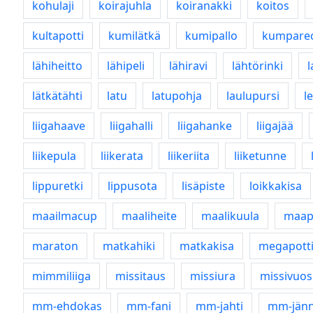
kohulaji
koirajuhla
koiranakki
koitos
kultapotti
kumilätkä
kumipallo
kumpare
lähiheitto
lähipeli
lähiravi
lähtörinki
lätkätähti
latu
latupohja
laulupursi
le
liigahaave
liigahalli
liigahanke
liigajää
liikepula
liikerata
liikeriita
liiketunne
lippuretki
lippusota
lisäpiste
loikkakisa
maailmacup
maaliheite
maalikuula
maap
maraton
matkahiki
matkakisa
megapott
mimmiliiga
missitaus
missiura
missivuos
mm-ehdokas
mm-fani
mm-jahti
mm-jänn