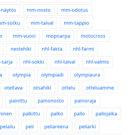
näytös
mm-nosto
mm-odotus
m-sotku
mm-taival
mm-tappio
s
mm-vuosi
mopoarpa
motocross
nestehiki
nhl-fakta
nhl-farmi
-sarja
nhl-sokki
nhl-taival
nhl-valmis
a
olympia
olympiadi
olympiaura
oteltava
otsahiki
ottelu
otteluamme
painittu
painonosto
painoraja
minen
palkittu
palko
pallo
pallojalka
pelailu
peli
peliareena
peliarki