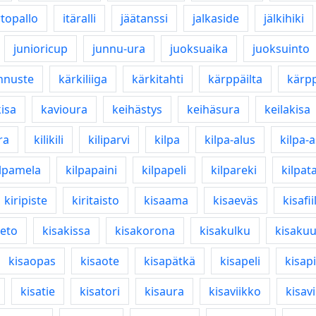
rtopallo
itäralli
jäätanssi
jalkaside
jälkihiki
junioricup
junnu-ura
juoksuaika
juoksuinto
nnuste
kärkiliiga
kärkitahti
kärppäilta
kärpp
isa
kavioura
keihästys
keihäsura
keilakisa
ra
kilikili
kiliparvi
kilpa
kilpa-alus
kilpa-
ilpamela
kilpapaini
kilpapeli
kilpareki
kilpat
kiripiste
kiritaisto
kisaama
kisaeväs
kisafii
keto
kisakissa
kisakorona
kisakulku
kisaku
kisaopas
kisaote
kisapätkä
kisapeli
kisapi
kisatie
kisatori
kisaura
kisaviikko
kisavi