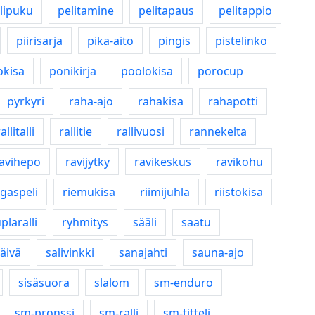
lipuku
pelitamine
pelitapaus
pelitappio
piirisarja
pika-aito
pingis
pistelinko
kisa
ponikirja
poolokisa
porocup
pyrkyri
raha-ajo
rahakisa
rahapotti
allitalli
rallitie
rallivuosi
rannekelta
avihepo
ravijytky
ravikeskus
ravikohu
gaspeli
riemukisa
riimijuhla
riistokisa
plaralli
ryhmitys
sääli
saatu
päivä
salivinkki
sanajahti
sauna-ajo
sisäsuora
slalom
sm-enduro
sm-pronssi
sm-ralli
sm-titteli