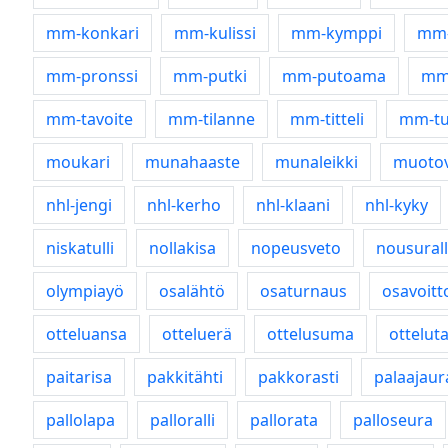
mm-konkari
mm-kulissi
mm-kymppi
mm-
mm-pronssi
mm-putki
mm-putoama
mm-
mm-tavoite
mm-tilanne
mm-titteli
mm-tu
moukari
munahaaste
munaleikki
muotov
nhl-jengi
nhl-kerho
nhl-klaani
nhl-kyky
niskatulli
nollakisa
nopeusveto
nousurall
olympiayö
osalähtö
osaturnaus
osavoitt
otteluansa
otteluerä
ottelusuma
ottelut
paitarisa
pakkitähti
pakkorasti
palaajaur
pallolapa
palloralli
pallorata
palloseura