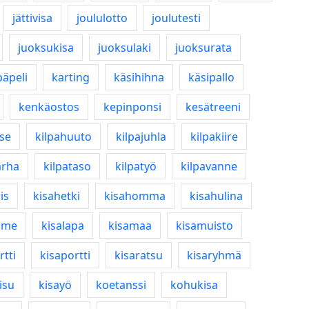
jättivisa
joululotto
joulutesti
juoksukisa
juoksulaki
juoksurata
äpeli
karting
käsihihna
käsipallo
kenkäostos
kepinponsi
kesätreeni
ase
kilpahuuto
kilpajuhla
kilpakiire
arha
kilpataso
kilpatyö
kilpavanne
lis
kisahetki
kisahomma
kisahulina
ume
kisalapa
kisamaa
kisamuisto
rtti
kisaportti
kisaratsu
kisaryhmä
isu
kisayö
koetanssi
kohukisa