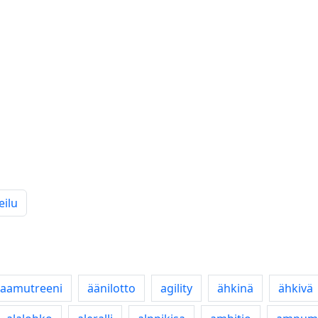
eilu
aamutreeni
äänilotto
agility
ähkinä
ähkivä