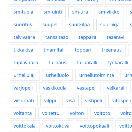
sm-tupla
sm-uinti
sm-ura
sm-viikko
suoritus
suupeli
suurkilpa
suurliiga
talvivaara
tanssitaso
tappara
tasaravi
tikkakisa
tinamitali
toppari
treenaus
tuplavuoro
turnaus
turparalli
tynkäralli
urheilulaji
urheiluolo
urheilutoiminta
ur
varjopeli
vaskikuula
vastapeli
velkaralli
viisuraati
vilppi
visa
vistipeli
vitospeli
voitanta
voitettu
voiton
voitoto
voito
voittokala
voittokuva
voittopokaali
voitt