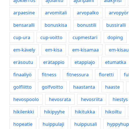
ajokierros
ajolähtö
ajuripaini
alakynsi
arpaesine
arvomitali
arvopalko
arvopyör
bensaralli
bonuskisa
bonustili
bussiralli
cup-ura
cup-voitto
cupmestari
doping
em-kävely
em-kisa
em-kisamaa
em-kisau
eräsoutu
erätappio
etappiajo
etumatka
finaaliyö
fitness
fitnessura
floretti
fu
golfliitto
golfvoitto
haastanta
haaste
hevospoolo
hevosrata
hevosriita
hiestys
hikilenkki
hikipyyhe
hikitukka
hikoiltu
hopeatie
huippulaji
huippusali
hyppyhup