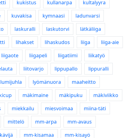
tti
kukistus
kullanarpa
kultalyyra
e
kuvakisa
kymnaasi
ladunvarsi
to
laskuralli
laskutorvi
lätkäliiga
tti
lihakset
lihaskudos
liiga
liiga-aie
liigaote
liigapeli
liigatiimi
liikatyö
telauta
liitovarjo
lippupallo
lippuralli
lumijuhla
lyömänuora
maaheitto
kicup
mäkimaine
mäkipuku
mäkiviikko
s
miekkailu
miesvoimaa
miina-täti
mittelö
mm-arpa
mm-avaus
ävijä
mm-kisamaa
mm-kisayö