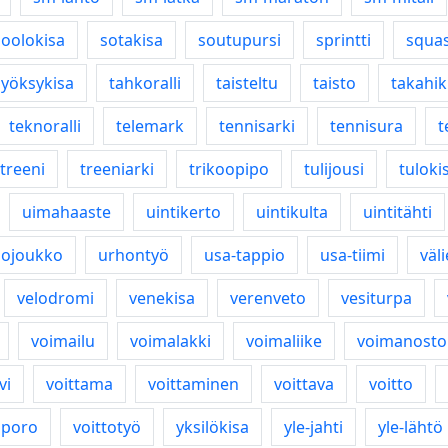
soolokisa
sotakisa
soutupursi
sprintti
squa
syöksykisa
tahkoralli
taisteltu
taisto
takahik
teknoralli
telemark
tennisarki
tennisura
t
treeni
treeniarki
trikoopipo
tulijousi
tuloki
uimahaaste
uintikerto
uintikulta
uintitähti
hojoukko
urhontyö
usa-tappio
usa-tiimi
väl
velodromi
venekisa
verenveto
vesiturpa
voimailu
voimalakki
voimaliike
voimanosto
vi
voittama
voittaminen
voittava
voitto
oporo
voittotyö
yksilökisa
yle-jahti
yle-lähtö