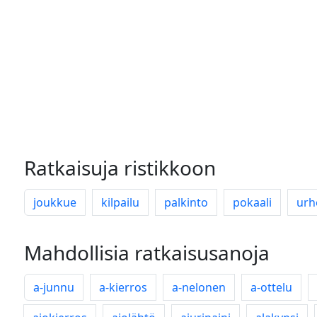
Ratkaisuja ristikkoon
joukkue
kilpailu
palkinto
pokaali
urh
Mahdollisia ratkaisusanoja
a-junnu
a-kierros
a-nelonen
a-ottelu