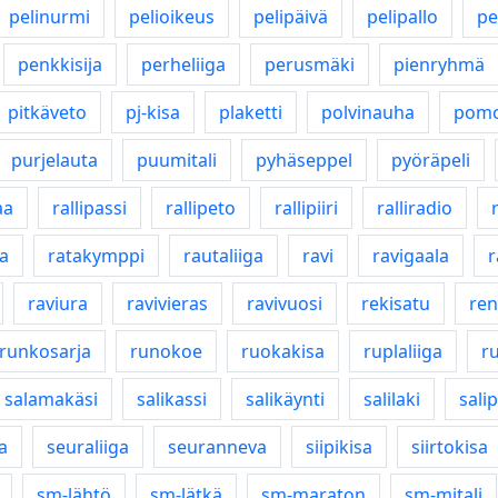
pelinurmi
pelioikeus
pelipäivä
pelipallo
pe
penkkisija
perheliiga
perusmäki
pienryhmä
pitkäveto
pj-kisa
plaketti
polvinauha
pomo
purjelauta
puumitali
pyhäseppel
pyöräpeli
aa
rallipassi
rallipeto
rallipiiri
ralliradio
r
a
ratakymppi
rautaliiga
ravi
ravigaala
r
raviura
ravivieras
ravivuosi
rekisatu
ren
runkosarja
runokoe
ruokakisa
ruplaliiga
ru
salamakäsi
salikassi
salikäynti
salilaki
sali
a
seuraliiga
seuranneva
siipikisa
siirtokisa
sm-lähtö
sm-lätkä
sm-maraton
sm-mitali