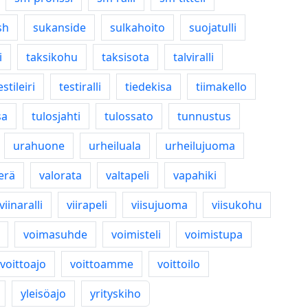
sh
sukanside
sulkahoito
suojatulli
i
taksikohu
taksisota
talviralli
estileiri
testiralli
tiedekisa
tiimakello
sa
tulosjahti
tulossato
tunnustus
urahuone
urheiluala
urheilujuoma
ierä
valorata
valtapeli
vapahiki
viinaralli
viirapeli
viisujuoma
viisukohu
voimasuhde
voimisteli
voimistupa
voittoajo
voittoamme
voittoilo
yleisöajo
yrityskiho