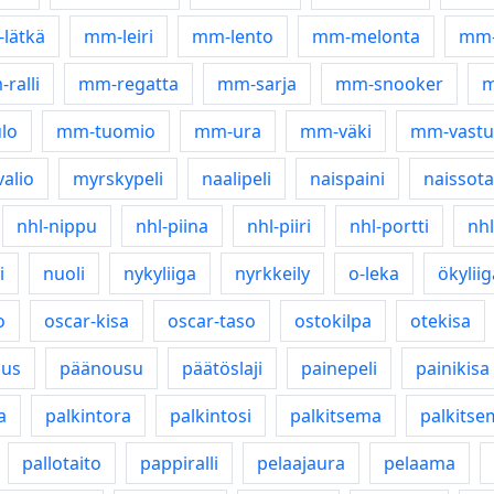
lätkä
mm-leiri
mm-lento
mm-melonta
mm-
ralli
mm-regatta
mm-sarja
mm-snooker
m
lo
mm-tuomio
mm-ura
mm-väki
mm-vastu
alio
myrskypeli
naalipeli
naispaini
naissota
nhl-nippu
nhl-piina
nhl-piiri
nhl-portti
nhl
i
nuoli
nykyliiga
nyrkkeily
o-leka
ökyliig
o
oscar-kisa
oscar-taso
ostokilpa
otekisa
aus
päänousu
päätöslaji
painepeli
painikisa
a
palkintora
palkintosi
palkitsema
palkitse
pallotaito
pappiralli
pelaajaura
pelaama