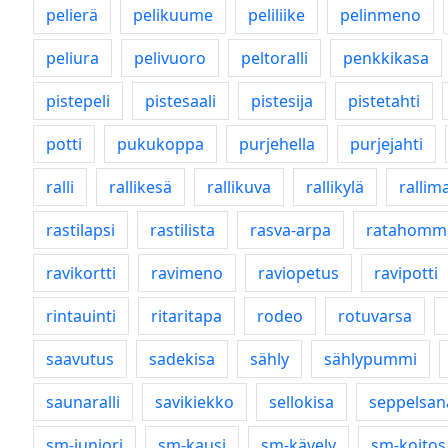
pelierä
pelikuume
peliliike
pelinmeno
peliura
pelivuoro
peltoralli
penkkikasa
pistepeli
pistesaali
pistesija
pistetahti
potti
pukukoppa
purjehella
purjejahti
ralli
rallikesä
rallikuva
rallikylä
rallim
rastilapsi
rastilista
rasva-arpa
ratahomm
ravikortti
ravimeno
raviopetus
ravipotti
rintauinti
ritaritapa
rodeo
rotuvarsa
saavutus
sadekisa
sähly
sählypummi
saunaralli
savikiekko
sellokisa
seppelsan
sm-juniori
sm-kausi
sm-kävely
sm-koitos