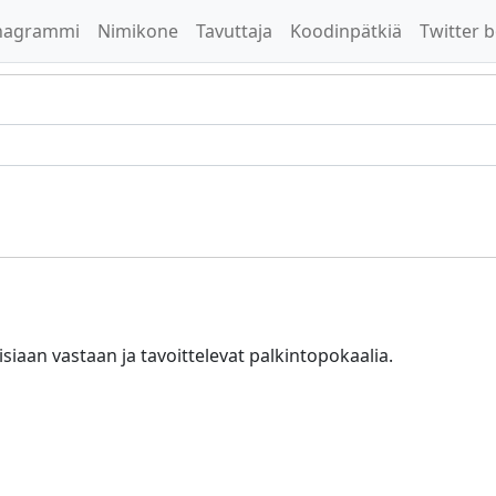
nagrammi
Nimikone
Tavuttaja
Koodinpätkiä
Twitter b
siaan vastaan ja tavoittelevat palkintopokaalia.