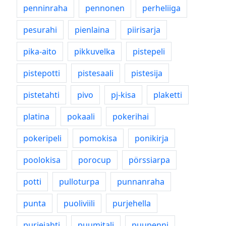
penninraha
pennonen
perheliiga
pesurahi
pienlaina
piirisarja
pika-aito
pikkuvelka
pistepeli
pistepotti
pistesaali
pistesija
pistetahti
pivo
pj-kisa
plaketti
platina
pokaali
pokerihai
pokeripeli
pomokisa
ponikirja
poolokisa
porocup
pörssiarpa
potti
pulloturpa
punnanraha
punta
puoliviili
purjehella
purjejahti
puumitali
puupenni