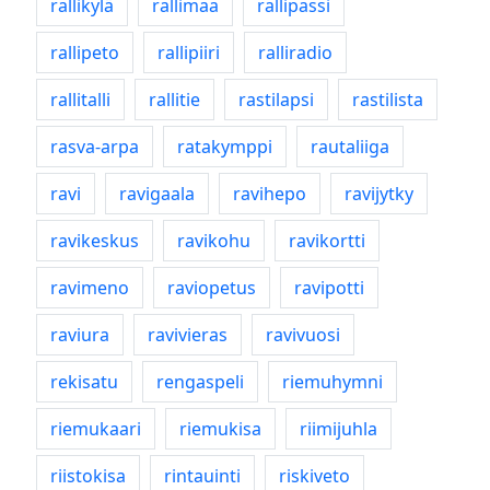
rallikylä
rallimaa
rallipassi
rallipeto
rallipiiri
ralliradio
rallitalli
rallitie
rastilapsi
rastilista
rasva-arpa
ratakymppi
rautaliiga
ravi
ravigaala
ravihepo
ravijytky
ravikeskus
ravikohu
ravikortti
ravimeno
raviopetus
ravipotti
raviura
ravivieras
ravivuosi
rekisatu
rengaspeli
riemuhymni
riemukaari
riemukisa
riimijuhla
riistokisa
rintauinti
riskiveto