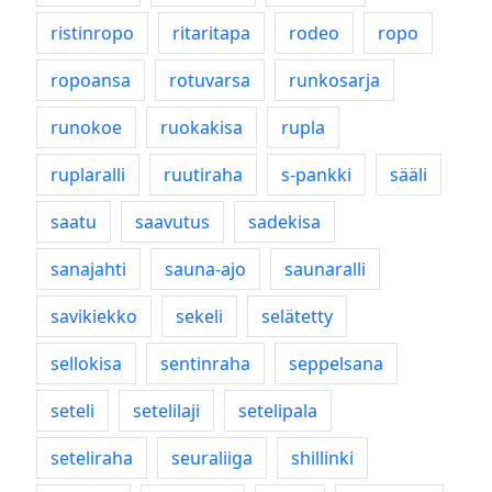
ristinropo
ritaritapa
rodeo
ropo
ropoansa
rotuvarsa
runkosarja
runokoe
ruokakisa
rupla
ruplaralli
ruutiraha
s-pankki
sääli
saatu
saavutus
sadekisa
sanajahti
sauna-ajo
saunaralli
savikiekko
sekeli
selätetty
sellokisa
sentinraha
seppelsana
seteli
setelilaji
setelipala
seteliraha
seuraliiga
shillinki