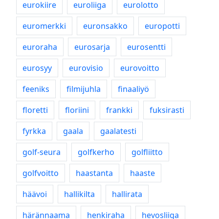
eurokiire
euroliiga
eurolotto
euromerkki
euronsakko
europotti
euroraha
eurosarja
eurosentti
eurosyy
eurovisio
eurovoitto
feeniks
filmijuhla
finaaliyö
floretti
floriini
frankki
fuksirasti
fyrkka
gaala
gaalatesti
golf-seura
golfkerho
golfliitto
golfvoitto
haastanta
haaste
häävoi
hallikilta
hallirata
härännaama
henkiraha
hevosliiga