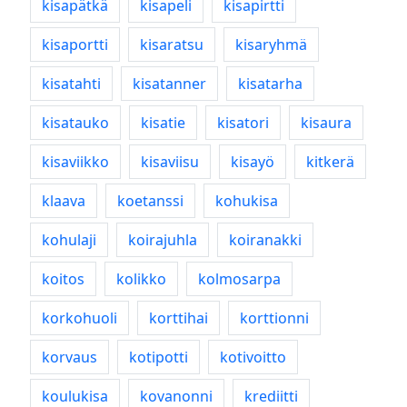
kisapätkä
kisapeli
kisapirtti
kisaportti
kisaratsu
kisaryhmä
kisatahti
kisatanner
kisatarha
kisatauko
kisatie
kisatori
kisaura
kisaviikko
kisaviisu
kisayö
kitkerä
klaava
koetanssi
kohukisa
kohulaji
koirajuhla
koiranakki
koitos
kolikko
kolmosarpa
korkohuoli
korttihai
korttionni
korvaus
kotipotti
kotivoitto
koulukisa
kovanonni
krediitti