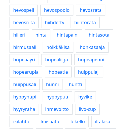
hevospeli
hevospoolo
hevosrata
hevosriita
hiihdetty
hiihtorata
hilleri
hinta
hintapaini
hintasota
hirmusaali
hölkkäkisa
honkasaaja
hopeaäyri
hopealiiga
hopeapenni
hopearupla
hopeatie
huippulaji
huippusali
hunni
huntti
hyppyhupi
hyppypuu
hyvike
hyyryraha
ihmevoitto
iivo-cup
ikilähtö
ilmisaatu
ilokello
iltakisa