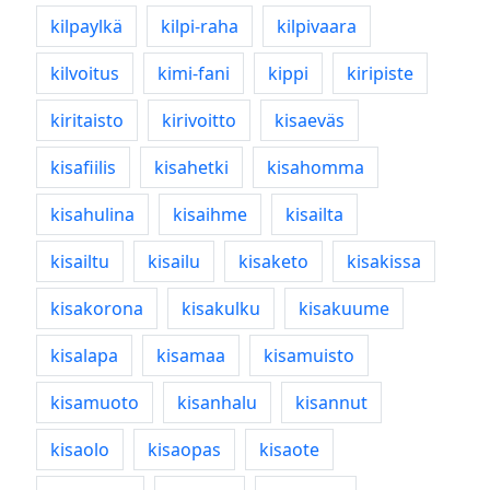
kilpaylkä
kilpi-raha
kilpivaara
kilvoitus
kimi-fani
kippi
kiripiste
kiritaisto
kirivoitto
kisaeväs
kisafiilis
kisahetki
kisahomma
kisahulina
kisaihme
kisailta
kisailtu
kisailu
kisaketo
kisakissa
kisakorona
kisakulku
kisakuume
kisalapa
kisamaa
kisamuisto
kisamuoto
kisanhalu
kisannut
kisaolo
kisaopas
kisaote