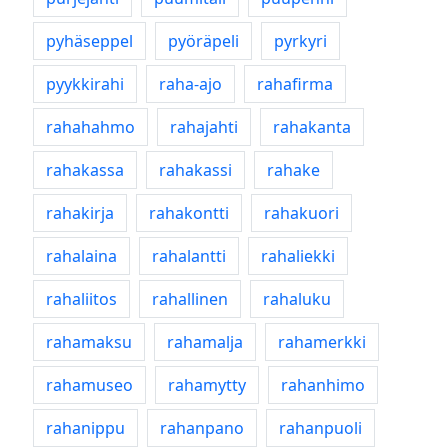
pyhäseppel
pyöräpeli
pyrkyri
pyykkirahi
raha-ajo
rahafirma
rahahahmo
rahajahti
rahakanta
rahakassa
rahakassi
rahake
rahakirja
rahakontti
rahakuori
rahalaina
rahalantti
rahaliekki
rahaliitos
rahallinen
rahaluku
rahamaksu
rahamalja
rahamerkki
rahamuseo
rahamytty
rahanhimo
rahanippu
rahanpano
rahanpuoli