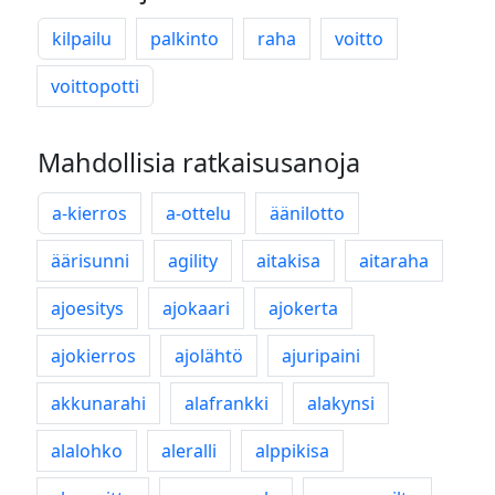
kilpailu
palkinto
raha
voitto
voittopotti
Mahdollisia ratkaisusanoja
a-kierros
a-ottelu
äänilotto
äärisunni
agility
aitakisa
aitaraha
ajoesitys
ajokaari
ajokerta
ajokierros
ajolähtö
ajuripaini
akkunarahi
alafrankki
alakynsi
alalohko
aleralli
alppikisa