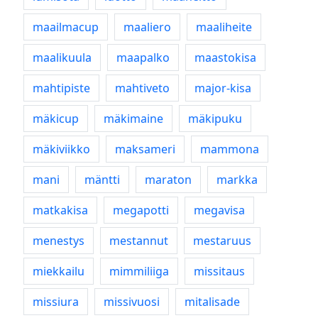
maailmacup
maaliero
maaliheite
maalikuula
maapalko
maastokisa
mahtipiste
mahtiveto
major-kisa
mäkicup
mäkimaine
mäkipuku
mäkiviikko
maksameri
mammona
mani
mäntti
maraton
markka
matkakisa
megapotti
megavisa
menestys
mestannut
mestaruus
miekkailu
mimmiliiga
missitaus
missiura
missivuosi
mitalisade