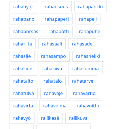
rahanyöri
rahaosuus
rahapankki
rahapano
rahapaperi
rahapeli
rahaporsas
rahapotti
rahapuhe
rahariita
rahasaali
rahasade
rahasäe
rahasampo
rahashekki
rahaside
rahasiivu
rahasumma
rahataito
rahatalo
rahatarve
rahatulva
rahavaje
rahavartio
rahavirta
rahavoima
rahavoitto
rahavyö
rallikesä
rallikuva