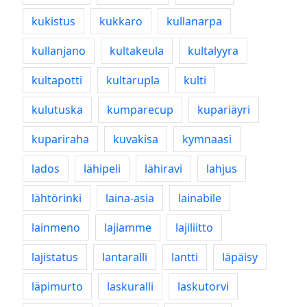
kukistus
kukkaro
kullanarpa
kullanjano
kultakeula
kultalyyra
kultapotti
kultarupla
kulti
kulutuska
kumparecup
kupariäyri
kupariraha
kuvakisa
kymnaasi
lados
lähipeli
lähiravi
lahjus
lähtörinki
laina-asia
lainabile
lainmeno
lajiamme
lajiliitto
lajistatus
lantaralli
lantti
läpäisy
läpimurto
laskuralli
laskutorvi