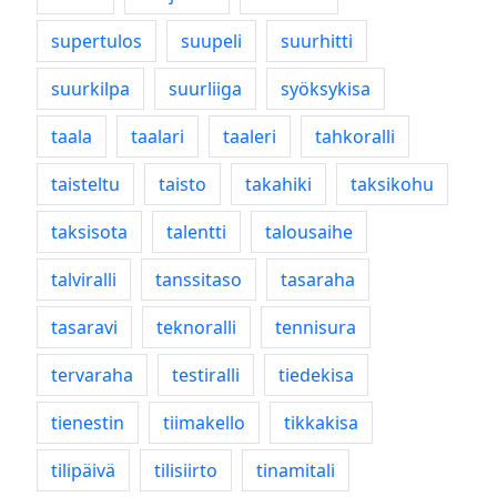
supertulos
suupeli
suurhitti
suurkilpa
suurliiga
syöksykisa
taala
taalari
taaleri
tahkoralli
taisteltu
taisto
takahiki
taksikohu
taksisota
talentti
talousaihe
talviralli
tanssitaso
tasaraha
tasaravi
teknoralli
tennisura
tervaraha
testiralli
tiedekisa
tienestin
tiimakello
tikkakisa
tilipäivä
tilisiirto
tinamitali