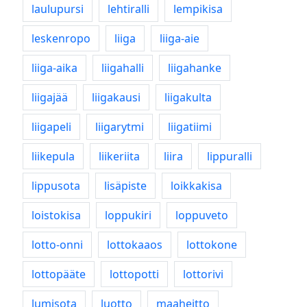
laulupursi
lehtiralli
lempikisa
leskenropo
liiga
liiga-aie
liiga-aika
liigahalli
liigahanke
liigajää
liigakausi
liigakulta
liigapeli
liigarytmi
liigatiimi
liikepula
liikeriita
liira
lippuralli
lippusota
lisäpiste
loikkakisa
loistokisa
loppukiri
loppuveto
lotto-onni
lottokaaos
lottokone
lottopääte
lottopotti
lottorivi
lumisota
luotto
maaheitto