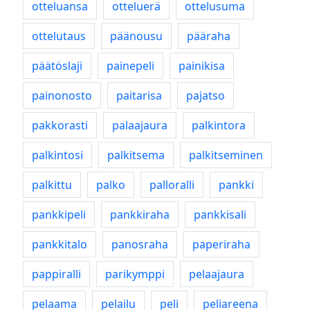
otteluansa
otteluerä
ottelusuma
ottelutaus
päänousu
pääraha
päätöslaji
painepeli
painikisa
painonosto
paitarisa
pajatso
pakkorasti
palaajaura
palkintora
palkintosi
palkitsema
palkitseminen
palkittu
palko
palloralli
pankki
pankkipeli
pankkiraha
pankkisali
pankkitalo
panosraha
paperiraha
pappiralli
parikymppi
pelaajaura
pelaama
pelailu
peli
peliareena