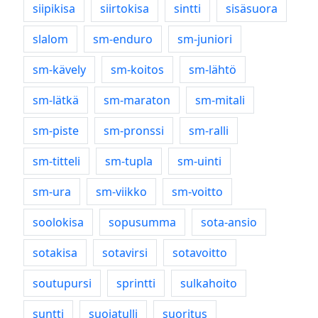
siipikisa
siirtokisa
sintti
sisäsuora
slalom
sm-enduro
sm-juniori
sm-kävely
sm-koitos
sm-lähtö
sm-lätkä
sm-maraton
sm-mitali
sm-piste
sm-pronssi
sm-ralli
sm-titteli
sm-tupla
sm-uinti
sm-ura
sm-viikko
sm-voitto
soolokisa
sopusumma
sota-ansio
sotakisa
sotavirsi
sotavoitto
soutupursi
sprintti
sulkahoito
suntti
suojatulli
suoritus