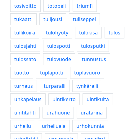
tosivoitto
totopeli
triumfi
tukaatti
tulijousi
tuliseppel
tullikoira
tulohyöty
tulokisa
tulos
tulosjahti
tulospotti
tulosputki
tulossato
tulovuode
tunnustus
tuotto
tuplapotti
tuplavuoro
turnaus
turparalli
tynkäralli
uhkapelaus
uintikerto
uintikulta
uintitähti
urahuone
uratarina
urheilu
urheiluala
urhokunnia