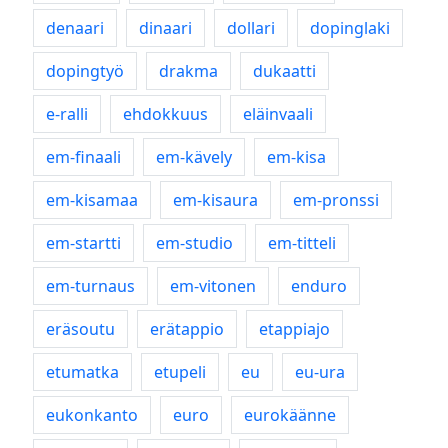
denaari
dinaari
dollari
dopinglaki
dopingtyö
drakma
dukaatti
e-ralli
ehdokkuus
eläinvaali
em-finaali
em-kävely
em-kisa
em-kisamaa
em-kisaura
em-pronssi
em-startti
em-studio
em-titteli
em-turnaus
em-vitonen
enduro
eräsoutu
erätappio
etappiajo
etumatka
etupeli
eu
eu-ura
eukonkanto
euro
eurokäänne