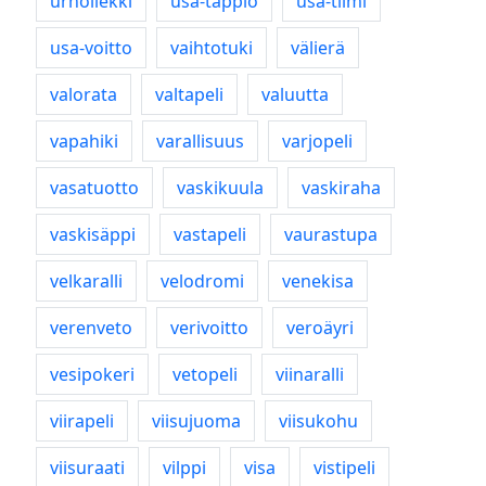
urholiekki
usa-tappio
usa-tiimi
usa-voitto
vaihtotuki
välierä
valorata
valtapeli
valuutta
vapahiki
varallisuus
varjopeli
vasatuotto
vaskikuula
vaskiraha
vaskisäppi
vastapeli
vaurastupa
velkaralli
velodromi
venekisa
verenveto
verivoitto
veroäyri
vesipokeri
vetopeli
viinaralli
viirapeli
viisujuoma
viisukohu
viisuraati
vilppi
visa
vistipeli