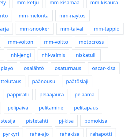
ely
mm-ketju
mm-kisamaa
mm-kisaura
nto
mm-melonta
mm-näytös
arja
mm-snooker
mm-taival
mm-tappio
mm-voiton
mm-voitto
motocross
nhl-jengi
nhl-valmis
niskatulli
piayö
osalähtö
osaturnaus
oscar-kisa
ttelutaus
päänousu
päätöslaji
pappiralli
pelaajaura
pelaama
pelipäivä
pelitamine
pelitapaus
istesija
pistetahti
pj-kisa
pomokisa
pyrkyri
raha-ajo
rahakisa
rahapotti