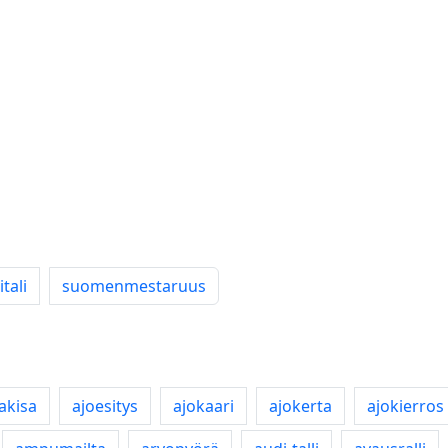
tali
suomenmestaruus
takisa
ajoesitys
ajokaari
ajokerta
ajokierros