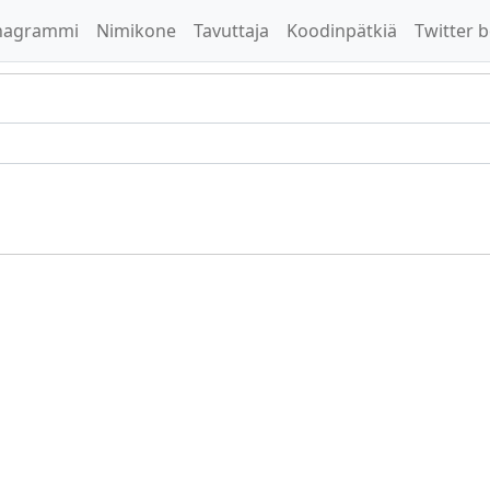
nagrammi
Nimikone
Tavuttaja
Koodinpätkiä
Twitter b