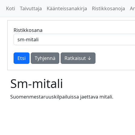
Koti
Taivuttaja
Käänteissanakirja
Ristikkosanoja
A
Ristikkosana
Tyhjennä
Ratkaisut ↓
Sm-mitali
Suomenmestaruuskilpailuissa jaettava mitali.