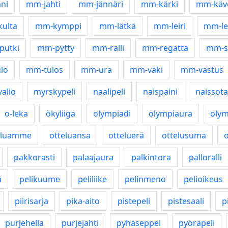
ni
mm-jahti
mm-jännäri
mm-kärki
mm-käv
ulta
mm-kymppi
mm-lätkä
mm-leiri
mm-le
putki
mm-pytty
mm-ralli
mm-regatta
mm-s
lo
mm-tulos
mm-ura
mm-väki
mm-vastus
alio
myrskypeli
naalipeli
naispaini
naissota
o-leka
ökyliiga
olympiadi
olympiaura
olym
eluamme
otteluansa
otteluerä
ottelusuma
o
pakkorasti
palaajaura
palkintora
palloralli
ä
pelikuume
peliliike
pelinmeno
pelioikeus
piirisarja
pika-aito
pistepeli
pistesaali
p
purjehella
purjejahti
pyhäseppel
pyöräpeli