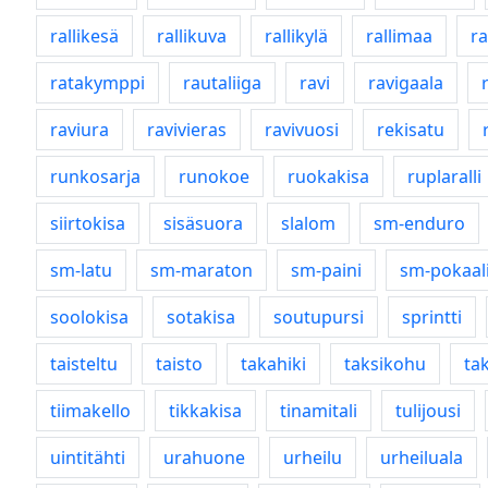
rallikesä
rallikuva
rallikylä
rallimaa
ra
ratakymppi
rautaliiga
ravi
ravigaala
raviura
ravivieras
ravivuosi
rekisatu
runkosarja
runokoe
ruokakisa
ruplaralli
siirtokisa
sisäsuora
slalom
sm-enduro
sm-latu
sm-maraton
sm-paini
sm-pokaal
soolokisa
sotakisa
soutupursi
sprintti
taisteltu
taisto
takahiki
taksikohu
ta
tiimakello
tikkakisa
tinamitali
tulijousi
uintitähti
urahuone
urheilu
urheiluala