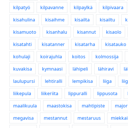
kilpatyö
kilpavanne
kilpaylkä
kilpivaara
kisahulina
kisaihme
kisailta
kisailtu
k
kisamuoto
kisanhalu
kisannut
kisaolo
kisatahti
kisatanner
kisatarha
kisatauko
kohulaji
koirajuhla
koitos
kolmossija
kuvakisa
kymnaasi
lähipeli
lähiravi
lä
laulupursi
lehtiralli
lempikisa
liiga
lii
liikepula
liikeriita
lippuralli
lippusota
maalikuula
maastokisa
mahtipiste
major
megavisa
mestannut
mestaruus
miekkai