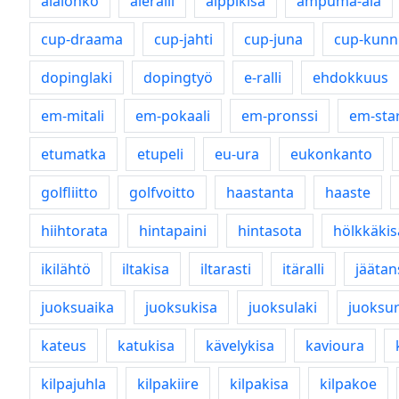
alalohko
aleralli
alppikisa
ampuma-ala
cup-draama
cup-jahti
cup-juna
cup-kunn
dopinglaki
dopingtyö
e-ralli
ehdokkuus
em-mitali
em-pokaali
em-pronssi
em-star
etumatka
etupeli
eu-ura
eukonkanto
golfliitto
golfvoitto
haastanta
haaste
hiihtorata
hintapaini
hintasota
hölkkäkis
ikilähtö
iltakisa
iltarasti
itäralli
jäätan
juoksuaika
juoksukisa
juoksulaki
juoksu
kateus
katukisa
kävelykisa
kavioura
kilpajuhla
kilpakiire
kilpakisa
kilpakoe