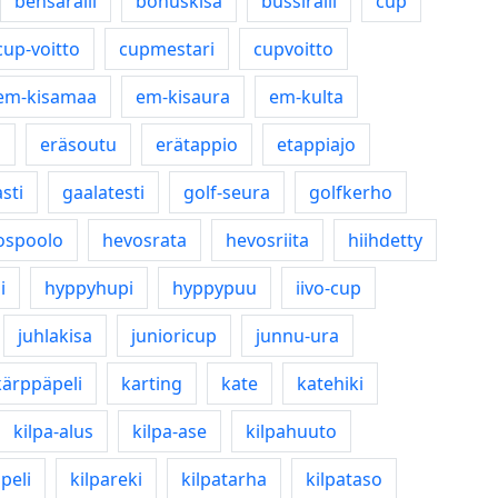
bensaralli
bonuskisa
bussiralli
cup
cup-voitto
cupmestari
cupvoitto
em-kisamaa
em-kisaura
em-kulta
o
eräsoutu
erätappio
etappiajo
sti
gaalatesti
golf-seura
golfkerho
ospoolo
hevosrata
hevosriita
hiihdetty
i
hyppyhupi
hyppypuu
iivo-cup
juhlakisa
junioricup
junnu-ura
kärppäpeli
karting
kate
katehiki
kilpa-alus
kilpa-ase
kilpahuuto
peli
kilpareki
kilpatarha
kilpataso