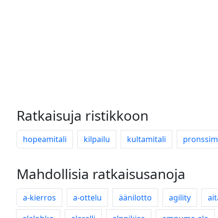
Ratkaisuja ristikkoon
hopeamitali
kilpailu
kultamitali
pronssimi
Mahdollisia ratkaisusanoja
a-kierros
a-ottelu
äänilotto
agility
ai