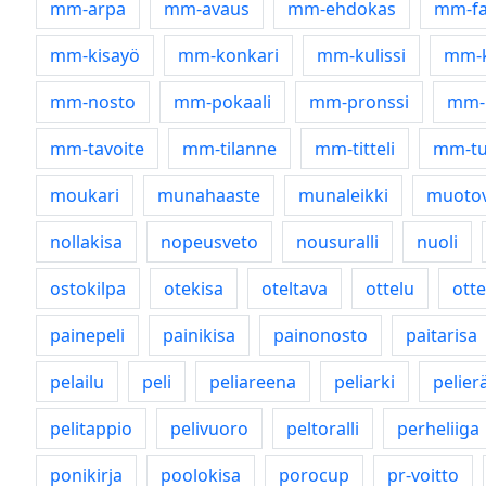
mm-arpa
mm-avaus
mm-ehdokas
mm-fa
mm-kisayö
mm-konkari
mm-kulissi
mm-k
mm-nosto
mm-pokaali
mm-pronssi
mm-
mm-tavoite
mm-tilanne
mm-titteli
mm-tu
moukari
munahaaste
munaleikki
muotov
nollakisa
nopeusveto
nousuralli
nuoli
ostokilpa
otekisa
oteltava
ottelu
ott
painepeli
painikisa
painonosto
paitarisa
pelailu
peli
peliareena
peliarki
pelier
pelitappio
pelivuoro
peltoralli
perheliiga
ponikirja
poolokisa
porocup
pr-voitto