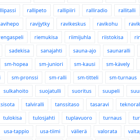
llipassi
rallipeto
rallipiiri
ralliradio
rallitalli
ravihepo
ravijytky
ravikeskus
ravikohu
ravik
rengaspeli
riemukisa
riimijuhla
riistokisa
ri
sadekisa
sanajahti
sauna-ajo
saunaralli
sm-hopea
sm-juniori
sm-kausi
sm-kävely
i
sm-pronssi
sm-ralli
sm-titteli
sm-turnaus
sulkahoito
suojatulli
suoritus
suupeli
suu
ksisota
talviralli
tanssitaso
tasaravi
teknoral
tulokisa
tulosjahti
tuplavuoro
turnaus
tur
usa-tappio
usa-tiimi
välierä
valorata
valta