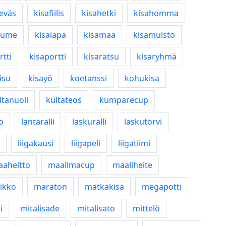
eväs
kisafiilis
kisahetki
kisahomma
uume
kisalapa
kisamaa
kisamuisto
rtti
kisaportti
kisaratsu
kisaryhmä
isu
kisayö
koetanssi
kohukisa
ltanuoli
kultateos
kumparecup
to
lantaralli
laskuralli
laskutorvi
liigakausi
liigapeli
liigatiimi
aheitto
maailmacup
maaliheite
ikko
maraton
matkakisa
megapotti
i
mitalisade
mitalisato
mittelö