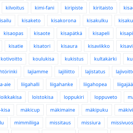
kilvoitus
kimi-fani
kiripiste
kiritaisto
kisa
isailu
kisaketo
kisakorona
kisakulku
kisak
kisaopas
kisaote
kisapätkä
kisapeli
kisapi
kisatie
kisatori
kisaura
kisaviikko
kisavi
kotivoitto
koulukisa
kukistus
kultakärki
ku
htörinki
lajiamme
lajiliitto
lajistatus
lajivoit
ga-aie
liigahalli
liigahanke
liigahopea
liigajää
loikkakisa
loistokisa
loppukiri
loppuveto
ma
-kisa
mäkicup
mäkimaine
mäkipuku
mäkivi
lu
mimmiliiga
missitaus
missiura
missivuos