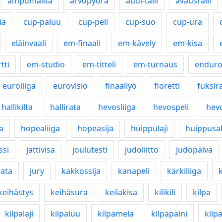
ampumailta
arvopyörä
audi-talli
avausralli
ia
cup-paluu
cup-peli
cup-suo
cup-ura
eläinvaali
em-finaali
em-kävely
em-kisa
tti
em-studio
em-titteli
em-turnaus
endur
euroliiga
eurovisio
finaaliyö
floretti
fuksira
hallikilta
hallirata
hevosliiga
hevospeli
hev
a
hopealiiga
hopeasija
huippulaji
huippusal
ssi
jättivisa
joulutesti
judoliitto
judopäivä
rata
jury
kakkossija
kanapeli
kärkiliiga
keihästys
keihäsura
keilakisa
kilikili
kilpa
kilpalaji
kilpaluu
kilpamela
kilpapaini
kilpa