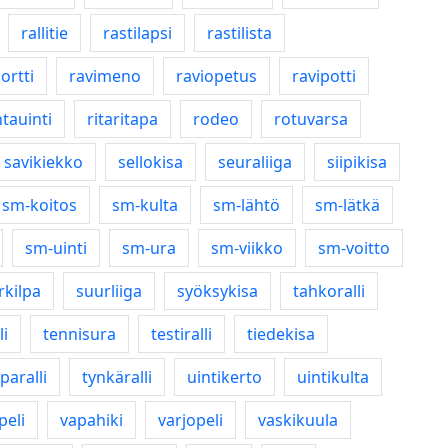
rallitie
rastilapsi
rastilista
ortti
ravimeno
raviopetus
ravipotti
ntauinti
ritaritapa
rodeo
rotuvarsa
savikiekko
sellokisa
seuraliiga
siipikisa
sm-koitos
sm-kulta
sm-lähtö
sm-lätkä
sm-uinti
sm-ura
sm-viikko
sm-voitto
rkilpa
suurliiga
syöksykisa
tahkoralli
li
tennisura
testiralli
tiedekisa
paralli
tynkäralli
uintikerto
uintikulta
peli
vapahiki
varjopeli
vaskikuula