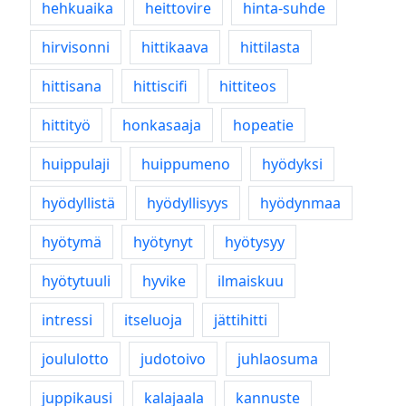
hehkuaika
heittovire
hinta-suhde
hirvisonni
hittikaava
hittilasta
hittisana
hittiscifi
hittiteos
hittityö
honkasaaja
hopeatie
huippulaji
huippumeno
hyödyksi
hyödyllistä
hyödyllisyys
hyödynmaa
hyötymä
hyötynyt
hyötysyy
hyötytuuli
hyvike
ilmaiskuu
intressi
itseluoja
jättihitti
joululotto
judotoivo
juhlaosuma
juppikausi
kalajaala
kannuste