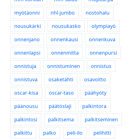
myötäonni
nhl-jumbo
nostohalu
nousukärki
nousukasko
olympiayö
onnenjano
onnenkausi
onnenkuva
onnenlapsi
onnenmitta
onnenpursi
onnistuja
onnistuminen
onnistus
onnistuva
osaketähti
osavoitto
oscar-kisa
oscar-taso
päähyöty
päänousu
päätöslaji
palkintora
palkintosi
palkitsema
palkitseminen
palkittu
palko
peli-ilo
pelihitti