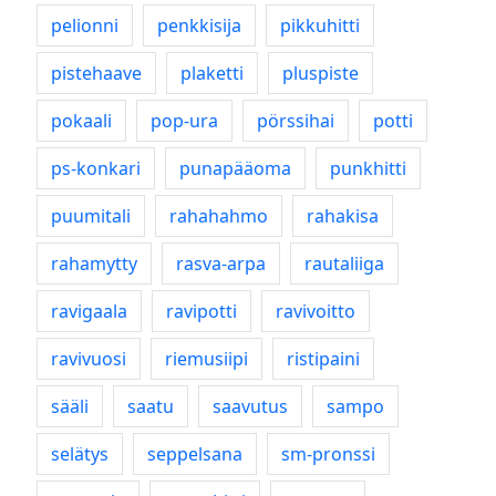
pelionni
penkkisija
pikkuhitti
pistehaave
plaketti
pluspiste
pokaali
pop-ura
pörssihai
potti
ps-konkari
punapääoma
punkhitti
puumitali
rahahahmo
rahakisa
rahamytty
rasva-arpa
rautaliiga
ravigaala
ravipotti
ravivoitto
ravivuosi
riemusiipi
ristipaini
sääli
saatu
saavutus
sampo
selätys
seppelsana
sm-pronssi