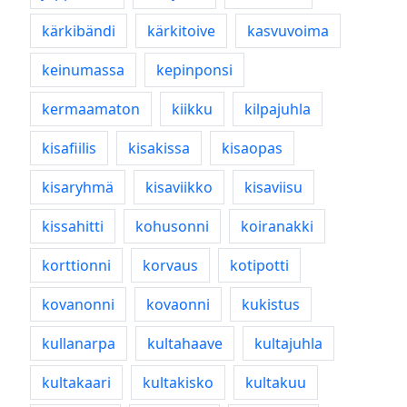
kärkibändi
kärkitoive
kasvuvoima
keinumassa
kepinponsi
kermaamaton
kiikku
kilpajuhla
kisafiilis
kisakissa
kisaopas
kisaryhmä
kisaviikko
kisaviisu
kissahitti
kohusonni
koiranakki
korttionni
korvaus
kotipotti
kovanonni
kovaonni
kukistus
kullanarpa
kultahaave
kultajuhla
kultakaari
kultakisko
kultakuu