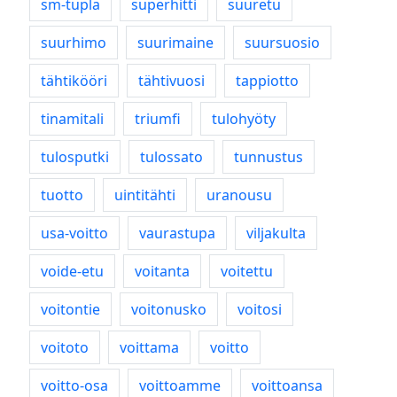
sm-tupla
superhitti
suuretu
suurhimo
suurimaine
suursuosio
tähtikööri
tähtivuosi
tappiotto
tinamitali
triumfi
tulohyöty
tulosputki
tulossato
tunnustus
tuotto
uintitähti
uranousu
usa-voitto
vaurastupa
viljakulta
voide-etu
voitanta
voitettu
voitontie
voitonusko
voitosi
voitoto
voittama
voitto
voitto-osa
voittoamme
voittoansa