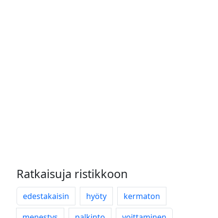
Ratkaisuja ristikkoon
edestakaisin
hyöty
kermaton
menestys
palkinto
voittaminen