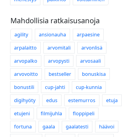
Mahdollisia ratkaisusanoja
agility
ansionauha
arpaesine
arpalaitto
arvomitali
arvonlisä
arvopalko
arvopysti
arvosaali
arvovoitto
bestseller
bonuskisa
bonustili
cup-jahti
cup-kunnia
digihyöty
edus
estemurros
etuja
etujeni
filmijuhla
floppipeli
fortuna
gaala
gaalatesti
häävoi