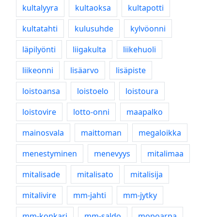
kultalyyra
kultaoksa
kultapotti
kultatahti
kulusuhde
kylvöonni
läpilyönti
liigakulta
liikehuoli
liikeonni
lisäarvo
lisäpiste
loistoansa
loistoelo
loistoura
loistovire
lotto-onni
maapalko
mainosvala
maittoman
megaloikka
menestyminen
menevyys
mitalimaa
mitalisade
mitalisato
mitalisija
mitalivire
mm-jahti
mm-jytky
mm-konkari
mm-saldo
mopoarpa