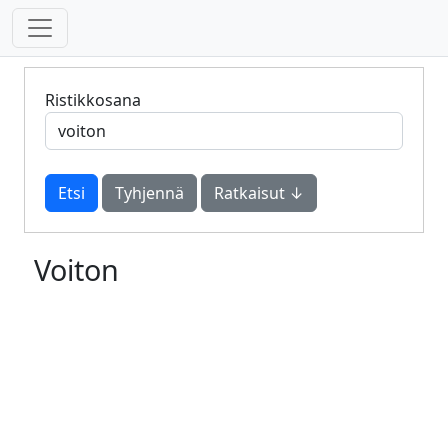
Ristikkosana
Tyhjennä
Ratkaisut ↓
Voiton