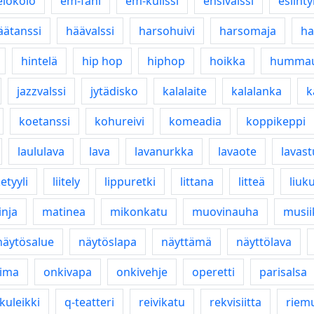
elokolo
em-fani
em-kulissi
ensivalssi
esiint
äätanssi
häävalssi
harsohuivi
harsomaja
ha
hintelä
hip hop
hiphop
hoikka
humma
jazzvalssi
jytädisko
kalalaite
kalalanka
k
koetanssi
kohureivi
komeadia
koppikeppi
laululava
lava
lavanurkka
lavaote
lavast
ketyyli
liitely
lippuretki
littana
litteä
liuk
inja
matinea
mikonkatu
muovinauha
musii
näytösalue
näytöslapa
näyttämä
näyttölava
iima
onkivapa
onkivehje
operetti
parisalsa
kuleikki
q-teatteri
reivikatu
rekvisiitta
riem