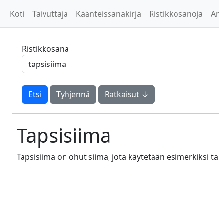
Koti
Taivuttaja
Käänteissanakirja
Ristikkosanoja
A
Ristikkosana
Tyhjennä
Ratkaisut ↓
Tapsisiima
Tapsisiima on ohut siima, jota käytetään esimerkiksi tan