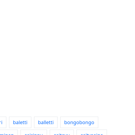
ri
baletti
balletti
bongobongo