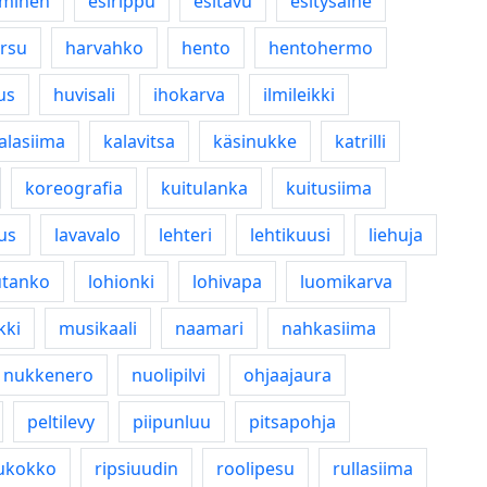
yminen
esirippu
esitavu
esitysaine
rsu
harvahko
hento
hentohermo
us
huvisali
ihokarva
ilmileikki
alasiima
kalavitsa
käsinukke
katrilli
koreografia
kuitulanka
kuitusiima
us
lavavalo
lehteri
lehtikuusi
liehuja
utanko
lohionki
lohivapa
luomikarva
kki
musikaali
naamari
nahkasiima
nukkenero
nuolipilvi
ohjaajaura
peltilevy
piipunluu
pitsapohja
ukokko
ripsiuudin
roolipesu
rullasiima