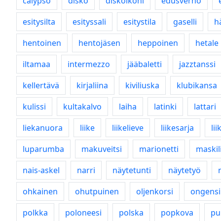
calypso
disko
diskoikoni
edusverho
esitysilta
esityssali
esitystila
gaselli
h
hentoinen
hentojäsen
heppoinen
hetale
iltamaa
intermezzo
jääbaletti
jazztanssi
kellertävä
kirjaliina
kiviliuska
klubikansa
kulissi
kultakalvo
laiha
latinki
lattari
liekanuora
liike
liikelieve
liikesarja
lii
luparumba
makuveitsi
marionetti
maskil
nais-askel
narri
näytetunti
näytetyö
ohkainen
ohutpuinen
oljenkorsi
ongens
polkka
poloneesi
polska
popkova
pu