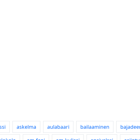
ssi
askelma
aulabaari
bailaaminen
bajadee