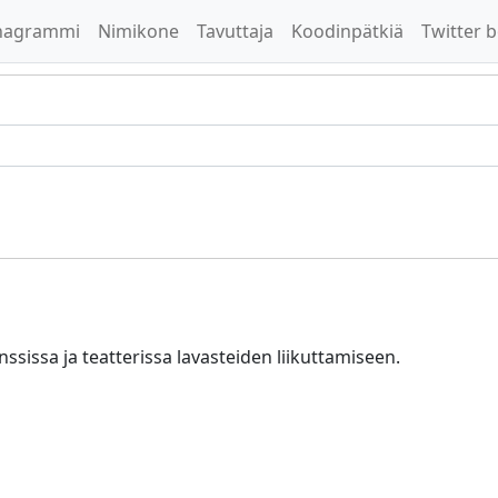
nagrammi
Nimikone
Tavuttaja
Koodinpätkiä
Twitter b
ssissa ja teatterissa lavasteiden liikuttamiseen.