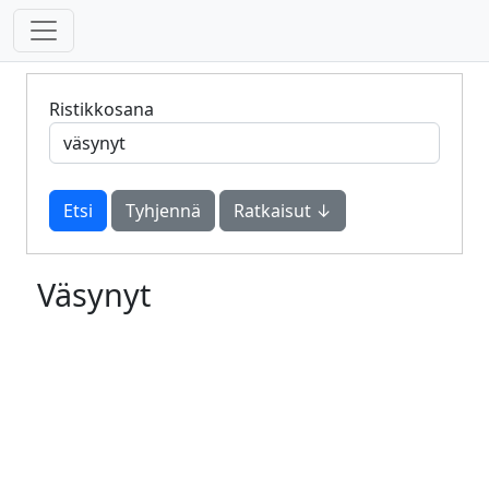
Ristikkosana
Tyhjennä
Ratkaisut ↓
Väsynyt