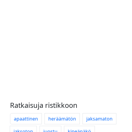
Ratkaisuja ristikkoon
apaattinen
heräämätön
jaksamaton
jaksoton
juostu
kipeänäkö