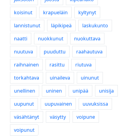
koisinut
krapueläin
kyltynyt
lannistunut
läpikipeä
laskukunto
naatti
nuokkunut
nuokuttava
nuutuva
puuduttu
raahautuva
raihnainen
rasittu
riutuva
torkahtava
uinaileva
uinunut
unellinen
uninen
unipää
unisija
uupunut
uupuvainen
uuvuksissa
väsähtänyt
väsytty
voipune
voipunut