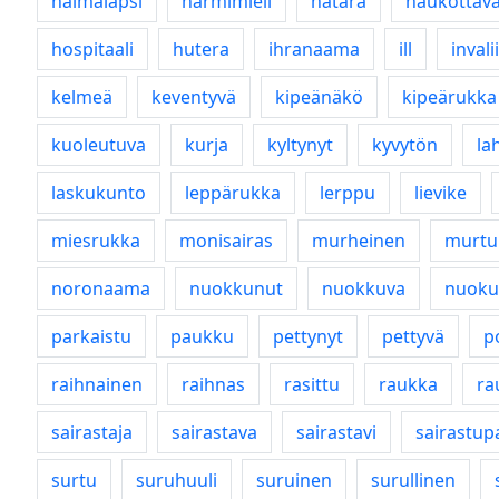
haimalapsi
harmimieli
hatara
haukottav
hospitaali
hutera
ihranaama
ill
invali
kelmeä
keventyvä
kipeänäkö
kipeärukka
kuoleutuva
kurja
kyltynyt
kyvytön
la
laskukunto
leppärukka
lerppu
lievike
miesrukka
monisairas
murheinen
murtu
noronaama
nuokkunut
nuokkuva
nuoku
parkaistu
paukku
pettynyt
pettyvä
p
raihnainen
raihnas
rasittu
raukka
ra
sairastaja
sairastava
sairastavi
sairastup
surtu
suruhuuli
suruinen
surullinen