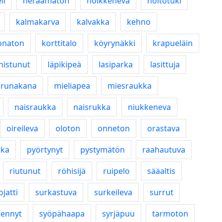
li
heräämätön
hoikkeneva
hoitotuki
kalmakarva
kalvakka
kehno
onaton
korttitalo
köyrynäkki
krapueläin
nistunut
läpikipeä
lasiparka
lasittuja
runakana
mieliapea
miesraukka
naisraukka
naisrukka
niukkeneva
oireileva
oloton
onneton
orastava
kka
pyörtynyt
pystymätön
raahautuva
riutunut
röhisijä
ruipelo
sääaltis
ojatti
surkastuva
surkeileva
surrut
kennyt
syöpähaapa
syrjäpuu
tarmoton