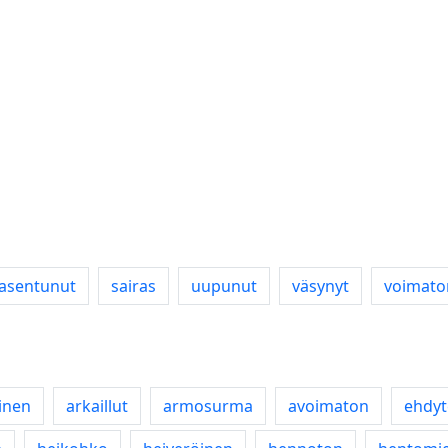
asentunut
sairas
uupunut
väsynyt
voimato
inen
arkaillut
armosurma
avoimaton
ehdyt