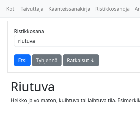
Koti
Taivuttaja
Käänteissanakirja
Ristikkosanoja
A
Ristikkosana
Tyhjennä
Ratkaisut ↓
Riutuva
Heikko ja voimaton, kuihtuva tai laihtuva tila. Esimerk