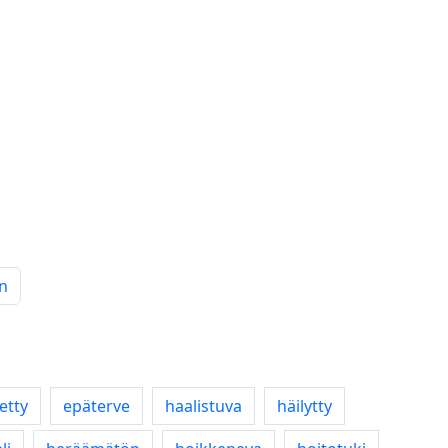
n
etty
epäterve
haalistuva
häilytty