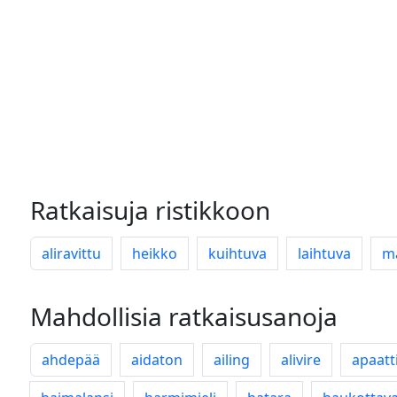
Ratkaisuja ristikkoon
aliravittu
heikko
kuihtuva
laihtuva
m
Mahdollisia ratkaisusanoja
ahdepää
aidaton
ailing
alivire
apaatt