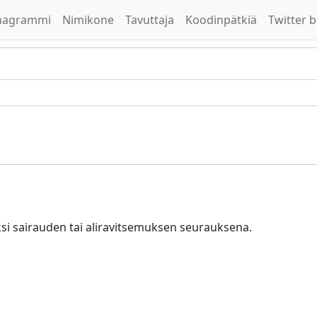
nagrammi
Nimikone
Tavuttaja
Koodinpätkiä
Twitter b
iksi sairauden tai aliravitsemuksen seurauksena.