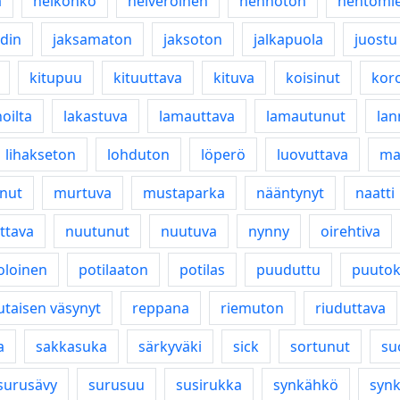
a
heikohko
heiveröinen
hennoton
hentomie
idin
jaksamaton
jaksoton
jalkapuola
juostu
kitupuu
kituuttava
kituva
koisinut
kor
hoilta
lakastuva
lamauttava
lamautunut
lan
lihakseton
lohduton
löperö
luovuttava
ma
nut
murtuva
mustaparka
nääntynyt
naatti
ttava
nuutunut
nuutuva
nynny
oirehtiva
oloinen
potilaaton
potilas
puuduttu
puuto
utaisen väsynyt
reppana
riemuton
riuduttava
a
sakkasuka
särkyväki
sick
sortunut
su
surusävy
surusuu
susirukka
synkähkö
syn