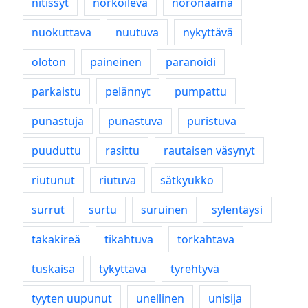
nitissyt
norkoileva
noronaama
nuokuttava
nuutuva
nykyttävä
oloton
paineinen
paranoidi
parkaistu
pelännyt
pumpattu
punastuja
punastuva
puristuva
puuduttu
rasittu
rautaisen väsynyt
riutunut
riutuva
sätkyukko
surrut
surtu
suruinen
sylentäysi
takakireä
tikahtuva
torkahtava
tuskaisa
tykyttävä
tyrehtyvä
tyyten uupunut
unellinen
unisija