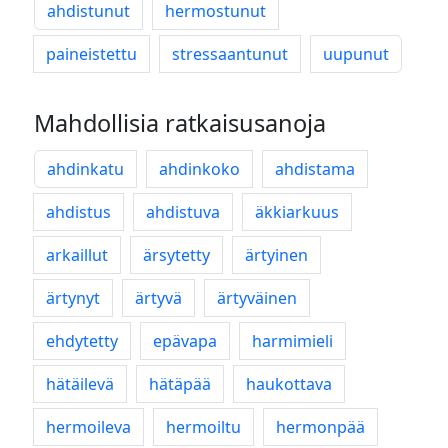
ahdistunut
hermostunut
paineistettu
stressaantunut
uupunut
Mahdollisia ratkaisusanoja
ahdinkatu
ahdinkoko
ahdistama
ahdistus
ahdistuva
äkkiarkuus
arkaillut
ärsytetty
ärtyinen
ärtynyt
ärtyvä
ärtyväinen
ehdytetty
epävapa
harmimieli
hätäilevä
hätäpää
haukottava
hermoileva
hermoiltu
hermonpää