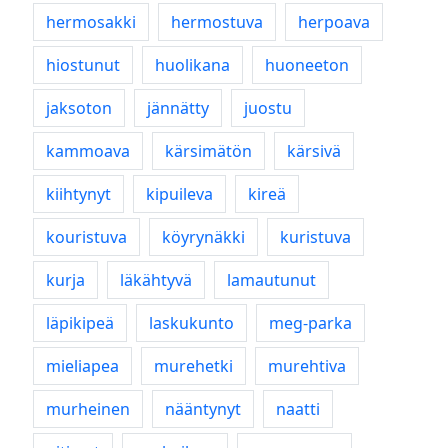
hermosakki
hermostuva
herpoava
hiostunut
huolikana
huoneeton
jaksoton
jännätty
juostu
kammoava
kärsimätön
kärsivä
kiihtynyt
kipuileva
kireä
kouristuva
köyrynäkki
kuristuva
kurja
läkähtyvä
lamautunut
läpikipeä
laskukunto
meg-parka
mieliapea
murehetki
murehtiva
murheinen
nääntynyt
naatti