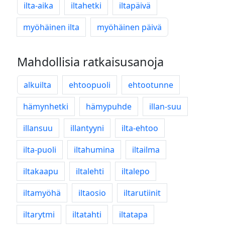
ilta-aika
iltahetki
iltapäivä
myöhäinen ilta
myöhäinen päivä
Mahdollisia ratkaisusanoja
alkuilta
ehtoopuoli
ehtootunne
hämynhetki
hämypuhde
illan-suu
illansuu
illantyyni
ilta-ehtoo
ilta-puoli
iltahumina
iltailma
iltakaapu
iltalehti
iltalepo
iltamyöhä
iltaosio
iltarutiinit
iltarytmi
iltatahti
iltatapa