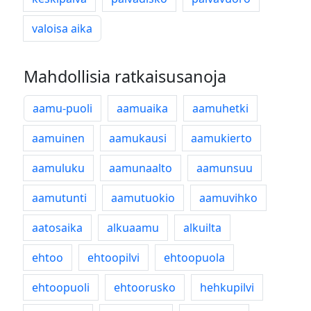
valoisa aika
Mahdollisia ratkaisusanoja
aamu-puoli
aamuaika
aamuhetki
aamuinen
aamukausi
aamukierto
aamuluku
aamunaalto
aamunsuu
aamutunti
aamutuokio
aamuvihko
aatosaika
alkuaamu
alkuilta
ehtoo
ehtoopilvi
ehtoopuola
ehtoopuoli
ehtoorusko
hehkupilvi