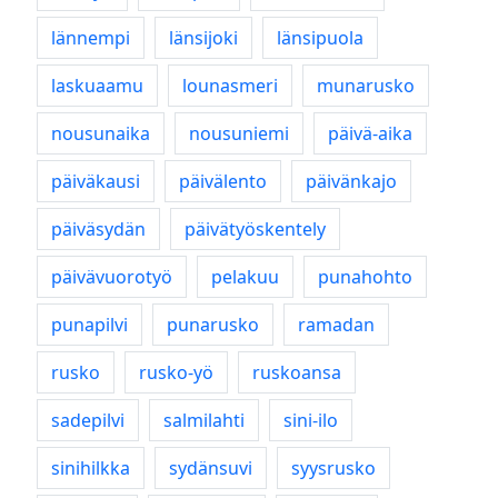
lännempi
länsijoki
länsipuola
laskuaamu
lounasmeri
munarusko
nousunaika
nousuniemi
päivä-aika
päiväkausi
päivälento
päivänkajo
päiväsydän
päivätyöskentely
päivävuorotyö
pelakuu
punahohto
punapilvi
punarusko
ramadan
rusko
rusko-yö
ruskoansa
sadepilvi
salmilahti
sini-ilo
sinihilkka
sydänsuvi
syysrusko