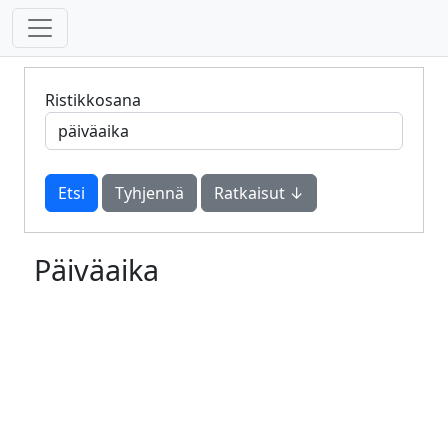
Ristikkosana
Tyhjennä
Ratkaisut ↓
Päiväaika