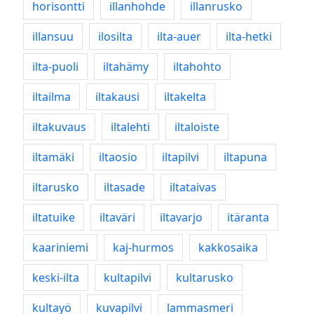
horisontti
illanhohde
illanrusko
illansuu
ilosilta
ilta-auer
ilta-hetki
ilta-puoli
iltahämy
iltahohto
iltailma
iltakausi
iltakelta
iltakuvaus
iltalehti
iltaloiste
iltamäki
iltaosio
iltapilvi
iltapuna
iltarusko
iltasade
iltataivas
iltatuike
iltaväri
iltavarjo
itäranta
kaariniemi
kaj-hurmos
kakkosaika
keski-ilta
kultapilvi
kultarusko
kultayö
kuvapilvi
lammasmeri