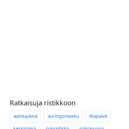
Ratkaisuja ristikkoon
aamupäivä
auringonlasku
iltapäivä
keskipäivä
päivädisko
päivävuoro