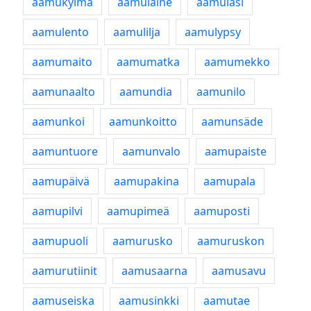
aamukylmä
aamulaine
aamulasi
aamulento
aamulilja
aamulypsy
aamumaito
aamumatka
aamumekko
aamunaalto
aamundia
aamunilo
aamunkoi
aamunkoitto
aamunsäde
aamuntuore
aamunvalo
aamupaiste
aamupäivä
aamupakina
aamupala
aamupilvi
aamupimeä
aamuposti
aamupuoli
aamurusko
aamuruskon
aamurutiinit
aamusaarna
aamusavu
aamuseiska
aamusinkki
aamutae