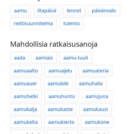
aamu
iltapäivä
lennot
päivänvalo
reittisuunnitelma
tulento
Mahdollisia ratkaisusanoja
aada
aamiais
aamu-tuuli
aamuaalto
aamuajelu
aamuateria
aamuauer
aamubile
aamuhalla
aamuhetki
aamuhuntu
aamujuna
aamukalja
aamukaste
aamukausi
aamukelta
aamukierto
aamukone