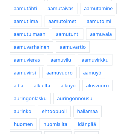
aamutähti
aamutaivas
aamutamine
aamutiima
aamutoimet
aamutoimi
aamutuimaan
aamutunti
aamuvala
aamuvarhainen
aamuvartio
aamuvieras
aamuvilu
aamuvirkku
aamuvirsi
aamuvuoro
aamuyö
alba
alkuilta
alkuyö
alusvuoro
auringonlasku
auringonnousu
aurinko
ehtoopuoli
hallamaa
huomen
huomisilta
idänpää