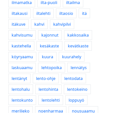
ilmamatka
ilta-puoli
iltailma
iltakausi
iltalehti
iltaosio
itä
itäkuve
kahvi
kahvipilvi
kahvisumu
kajonnut
kakkosaika
kastehella
kesäkaste
kevätkaste
köyryaamu
kuura
kuurahely
laskuaamu
lehtopoika
lennätys
lentänyt
lento-ohje
lentodata
lentohalu
lentohinta
lentokeino
lentokunto
lentolehti
loppuyö
merilieko
noenharmaa
nousuaamu