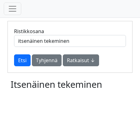
Ristikkosana
Tyhjennä
Ratkaisut ↓
Itsenäinen tekeminen