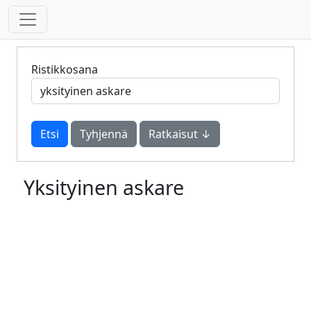
Ristikkosana
Tyhjennä
Ratkaisut ↓
Yksityinen askare