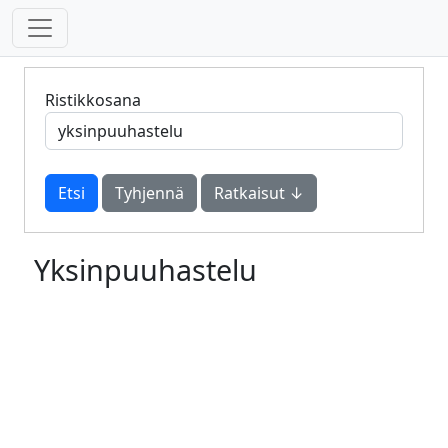
Ristikkosana
Tyhjennä
Ratkaisut ↓
Yksinpuuhastelu