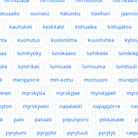
hirmusade
hirmutuuli
hirmuviima
hurrikaani
iskuaalto
isonvesi
itätuisku
itävihuri
jäännö
kauhukeli
keskitalvi
kohuaika
kohujakso
nta
kuohutus
kuolonilma
kuusituhka
kytös
maa
lumihyöky
lumikaaos
lumikeila
lumikie
ske
lumirikas
lumisade
lumisuma
lumituuli
i
meripyörre
mm-kohu
monsuuni
murepilv
yinen
myrskyisä
myrskyjae
myrskypeli
myrs
kyton
myrskyvesi
napalakki
napapyörre
na
ut
palo
pasaati
piipunporo
piiskasade
p
pyrylumi
pyrypilvi
pyrytuuli
pyrytys
raep