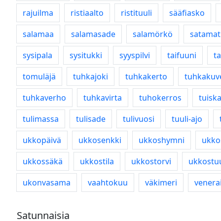
rajuilma
ristiaalto
ristituuli
sääfiasko
salamaa
salamasade
salamörkö
satama
sysipala
sysitukki
syyspilvi
taifuuni
t
tomuläjä
tuhkajoki
tuhkakerto
tuhkakuv
tuhkaverho
tuhkavirta
tuhokerros
tuisk
tulimassa
tulisade
tulivuosi
tuuli-ajo
ukkopäivä
ukkosenkki
ukkoshymni
ukko
ukkossäkä
ukkostila
ukkostorvi
ukkostuu
ukonvasama
vaahtokuu
väkimeri
venera
Satunnaisia