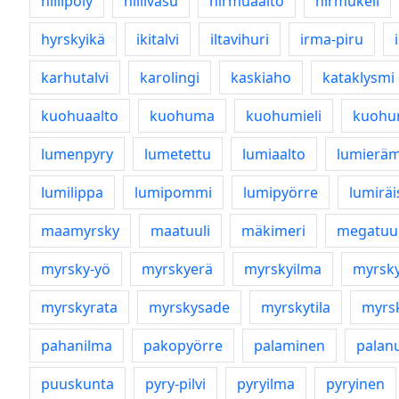
hiilipöly
hiilivasu
hirmuaalto
hirmukeli
hyrskyikä
ikitalvi
iltavihuri
irma-piru
karhutalvi
karolingi
kaskiaho
kataklysmi
kuohuaalto
kuohuma
kuohumieli
kuohu
lumenpyry
lumetettu
lumiaalto
lumierä
lumilippa
lumipommi
lumipyörre
lumiräi
maamyrsky
maatuuli
mäkimeri
megatuul
myrsky-yö
myrskyerä
myrskyilma
myrsk
myrskyrata
myrskysade
myrskytila
myrs
pahanilma
pakopyörre
palaminen
palan
puuskunta
pyry-pilvi
pyryilma
pyryinen