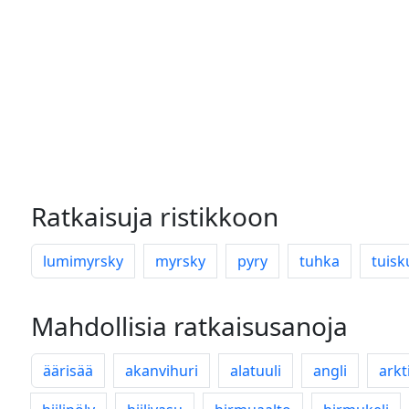
Ratkaisuja ristikkoon
lumimyrsky
myrsky
pyry
tuhka
tuisk
Mahdollisia ratkaisusanoja
äärisää
akanvihuri
alatuuli
angli
arkt