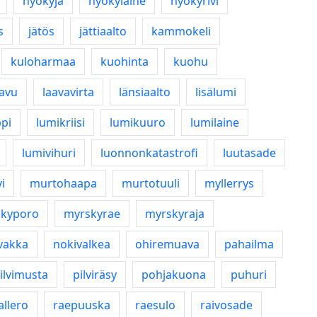
hyökyjä
hyökylaine
hyökyrivi
s
jätös
jättiaalto
kammokeli
kuloharmaa
kuohinta
kuohu
avu
laavavirta
länsiaalto
lisälumi
ppi
lumikriisi
lumikuuro
lumilaine
lumivihuri
luonnonkatastrofi
luutasade
i
murtohaapa
murtotuuli
myllerrys
kyporo
myrskyrae
myrskyraja
vakka
nokivalkea
ohiremuava
pahailma
ilvimusta
pilviräsy
pohjakuona
puhuri
allero
raepuuska
raesulo
raivosade