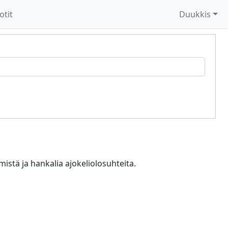
otit
Duukkis
istä ja hankalia ajokeliolosuhteita.