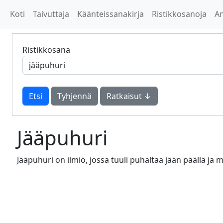
Koti
Taivuttaja
Käänteissanakirja
Ristikkosanoja
A
Ristikkosana
Tyhjennä
Ratkaisut ↓
Jääpuhuri
Jääpuhuri on ilmiö, jossa tuuli puhaltaa jään päällä ja