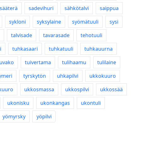
sääterä
sadevihuri
sähkötalvi
saippua
sykloni
syksylaine
syömätuuli
sysi
talvisade
tavarasade
tehotuuli
i
tuhkasaari
tuhkatuuli
tuhkauurna
kuvako
tuivertama
tulihaamu
tulilaine
ymeri
tyrskytön
uhkapilvi
ukkokuuro
kuuro
ukkosmassa
ukkospilvi
ukkossää
ukonisku
ukonkangas
ukontuli
yömyrsky
yöpilvi