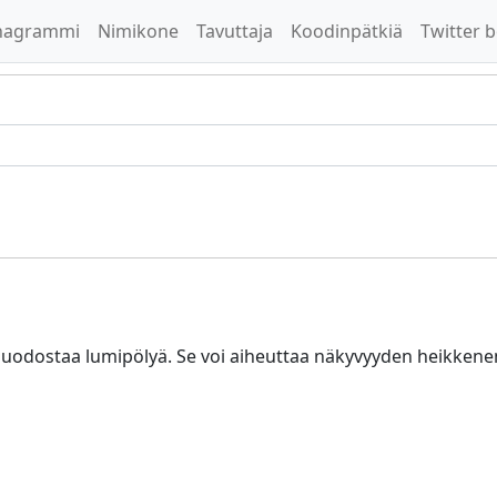
nagrammi
Nimikone
Tavuttaja
Koodinpätkiä
Twitter b
 muodostaa lumipölyä. Se voi aiheuttaa näkyvyyden heikkenem