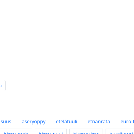
u
isuus
aseryöppy
etelätuuli
etnanrata
euro-t