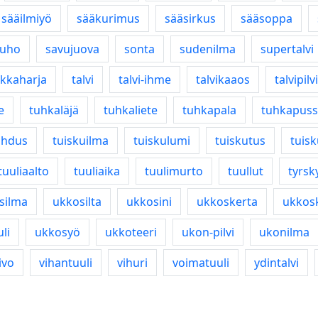
sääilmiyö
sääkurimus
sääsirkus
sääsoppa
tuho
savujuova
sonta
sudenilma
supertalvi
akkaharja
talvi
talvi-ihme
talvikaaos
talvipilvi
e
tuhkaläjä
tuhkaliete
tuhkapala
tuhkapuss
ahdus
tuiskuilma
tuiskulumi
tuiskutus
tuis
tuuliaalto
tuuliaika
tuulimurto
tuullut
tyrsk
silma
ukkosilta
ukkosini
ukkoskerta
ukkos
li
ukkosyö
ukkoteeri
ukon-pilvi
ukonilma
ivo
vihantuuli
vihuri
voimatuuli
ydintalvi