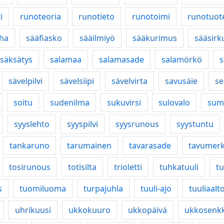
i
runoteoria
runotieto
runotoimi
runotuot
ha
sääfiasko
sääilmiyö
sääkurimus
sääsirk
säksätys
salamaa
salamasade
salamörkö
s
sävelpilvi
sävelsiipi
sävelvirta
savusäie
se
soitu
sudenilma
sukuvirsi
sulovalo
sum
syyslehto
syyspilvi
syysrunous
syystuntu
tankaruno
tarumainen
tavarasade
tavumerk
tosirunous
totisilta
trioletti
tuhkatuuli
tu
s
tuomiluoma
turpajuhla
tuuli-ajo
tuuliaalt
uhrikuusi
ukkokuuro
ukkopäivä
ukkosenkk