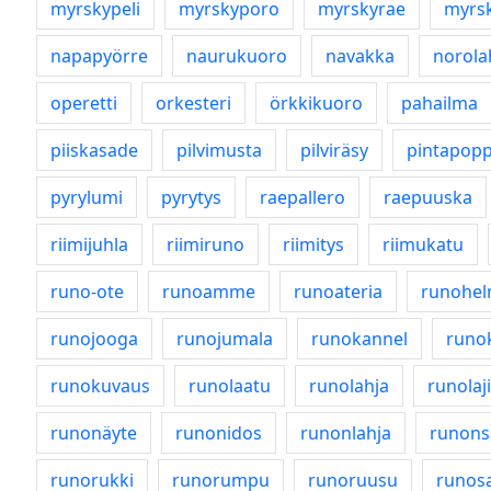
myrskypeli
myrskyporo
myrskyrae
myrsk
napapyörre
naurukuoro
navakka
norola
operetti
orkesteri
örkkikuoro
pahailma
piiskasade
pilvimusta
pilviräsy
pintapopp
pyrylumi
pyrytys
raepallero
raepuuska
riimijuhla
riimiruno
riimitys
riimukatu
runo-ote
runoamme
runoateria
runohel
runojooga
runojumala
runokannel
runo
runokuvaus
runolaatu
runolahja
runolaji
runonäyte
runonidos
runonlahja
runons
runorukki
runorumpu
runoruusu
runosa