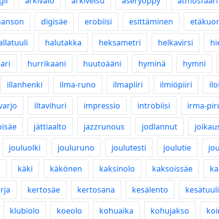
gli
arkivalo
arkiveisu
aseryöppy
atmosfääri
hanson
digisäe
erobiisi
esittäminen
etäkuo
allatuuli
halutakka
heksametri
helkavirsi
hi
ari
hurrikaani
huutoääni
hyminä
hymni
illanhenki
ilma-runo
ilmapiiri
ilmiöpiiri
il
avarjo
iltavihuri
impressio
introbiisi
irma-pir
isäe
jättiaalto
jazzrunous
jodlannut
joikau
jouluolki
jouluruno
joulutesti
joulutie
jo
o
käki
käkönen
kaksinolo
kaksoissäe
ka
rja
kertosäe
kertosana
kesälento
kesätuuli
klubiolo
koeolo
kohuaika
kohujakso
koi