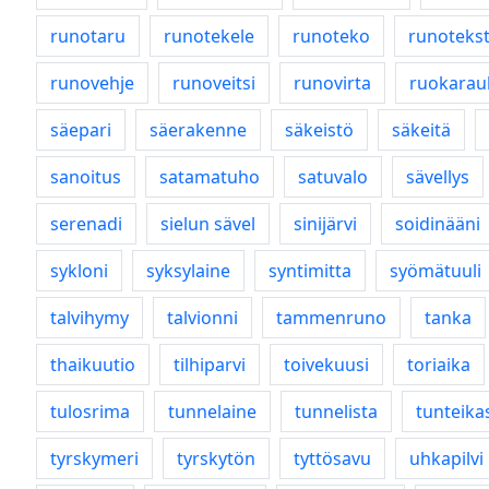
runotaru
runotekele
runoteko
runotekst
runovehje
runoveitsi
runovirta
ruokarau
säepari
säerakenne
säkeistö
säkeitä
sanoitus
satamatuho
satuvalo
sävellys
serenadi
sielun sävel
sinijärvi
soidinääni
sykloni
syksylaine
syntimitta
syömätuuli
talvihymy
talvionni
tammenruno
tanka
thaikuutio
tilhiparvi
toivekuusi
toriaika
tulosrima
tunnelaine
tunnelista
tunteika
tyrskymeri
tyrskytön
tyttösavu
uhkapilvi