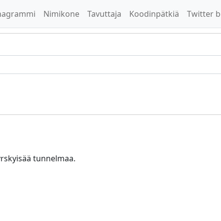
nagrammi
Nimikone
Tavuttaja
Koodinpätkiä
Twitter b
yrskyisää tunnelmaa.