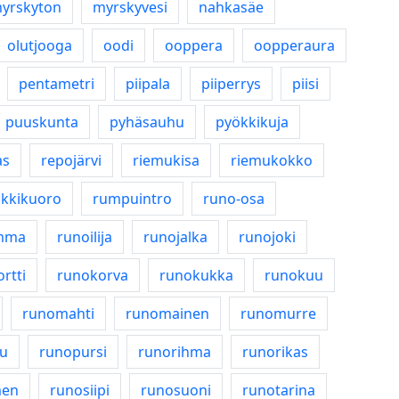
yrskyton
myrskyvesi
nahkasäe
olutjooga
oodi
ooppera
oopperaura
pentametri
piipala
piiperrys
piisi
puuskunta
pyhäsauhu
pyökkikuja
as
repojärvi
riemukisa
riemukokko
okkikuoro
rumpuintro
runo-osa
mma
runoilija
runojalka
runojoki
rtti
runokorva
runokukka
runokuu
runomahti
runomainen
runomurre
u
runopursi
runorihma
runorikas
men
runosiipi
runosuoni
runotarina