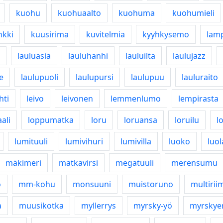
kuohu
kuohuaalto
kuohuma
kuohumieli
nkki
kuusirima
kuvitelmia
kyyhkysemo
lam
lauluasia
lauluhanhi
lauluilta
laulujazz
e
laulupuoli
laulupursi
laulupuu
lauluraito
hti
leivo
leivonen
lemmenlumo
lempirasta
ali
loppumatka
loru
loruansa
loruilu
l
lumituuli
lumivihuri
lumivilla
luoko
luol
mäkimeri
matkavirsi
megatuuli
merensumu
o
mm-kohu
monsuuni
muistoruno
multirii
a
muusikotka
myllerrys
myrsky-yö
myrskye