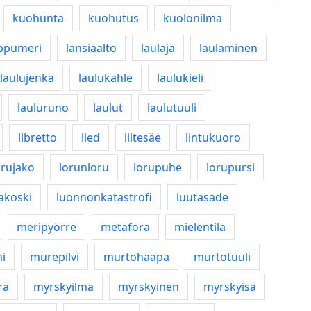
kuohunta
kuohutus
kuolonilma
ppumeri
länsiaalto
laulaja
laulaminen
laulujenka
laulukahle
laulukieli
lauluruno
laulut
laulutuuli
libretto
lied
liitesäe
lintukuoro
orujako
lorunloru
lorupuhe
lorupursi
akoski
luonnonkatastrofi
luutasade
meripyörre
metafora
mielentila
mi
murepilvi
murtohaapa
murtotuuli
rä
myrskyilma
myrskyinen
myrskyisä