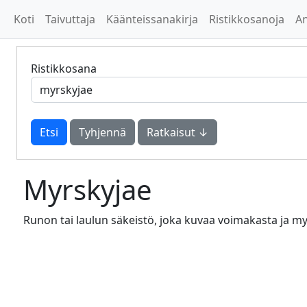
Koti
Taivuttaja
Käänteissanakirja
Ristikkosanoja
A
Ristikkosana
Tyhjennä
Ratkaisut ↓
Myrskyjae
Runon tai laulun säkeistö, joka kuvaa voimakasta ja m