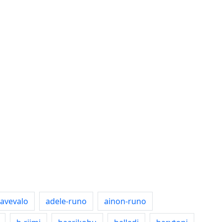
avevalo
adele-runo
ainon-runo