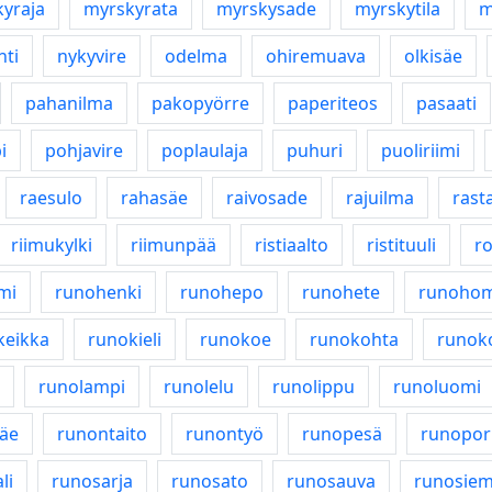
yraja
myrskyrata
myrskysade
myrskytila
m
hti
nykyvire
odelma
ohiremuava
olkisäe
pahanilma
pakopyörre
paperiteos
pasaati
i
pohjavire
poplaulaja
puhuri
puoliriimi
raesulo
rahasäe
raivosade
rajuilma
rast
riimukylki
riimunpää
ristiaalto
ristituuli
r
mi
runohenki
runohepo
runohete
runoho
keikka
runokieli
runokoe
runokohta
runoko
runolampi
runolelu
runolippu
runoluomi
äe
runontaito
runontyö
runopesä
runopor
li
runosarja
runosato
runosauva
runosie