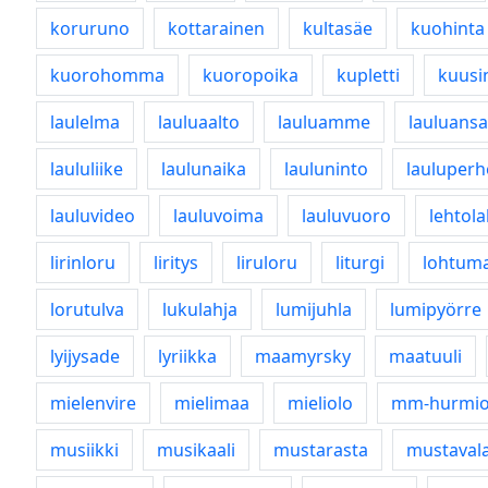
koruruno
kottarainen
kultasäe
kuohinta
kuorohomma
kuoropoika
kupletti
kuusi
laulelma
lauluaalto
lauluamme
lauluansa
laululiike
laulunaika
lauluninto
lauluperh
lauluvideo
lauluvoima
lauluvuoro
lehtola
lirinloru
liritys
liruloru
liturgi
lohtuma
lorutulva
lukulahja
lumijuhla
lumipyörre
lyijysade
lyriikka
maamyrsky
maatuuli
mielenvire
mielimaa
mieliolo
mm-hurmi
musiikki
musikaali
mustarasta
mustaval