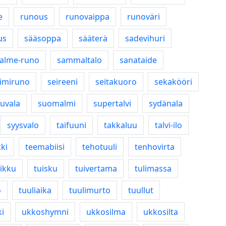
e
runous
runovaippa
runoväri
us
sääsoppa
sääterä
sadevihuri
alme-runo
sammaltalo
sanataide
imiruno
seireeni
seitakuoro
sekakööri
uvala
suomalmi
supertalvi
sydänala
syysvalo
taifuuni
takkaluu
talvi-ilo
ki
teemabiisi
tehotuuli
tenhovirta
ikku
tuisku
tuivertama
tulimassa
o
tuuliaika
tuulimurto
tuullut
i
ukkoshymni
ukkosilma
ukkosilta