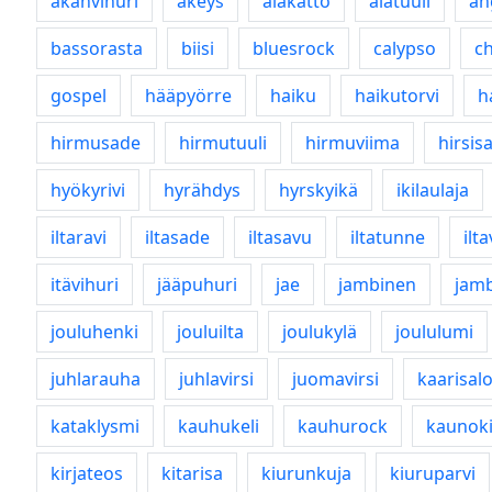
akanvihuri
äkeys
alakatto
alatuuli
an
bassorasta
biisi
bluesrock
calypso
c
gospel
hääpyörre
haiku
haikutorvi
h
hirmusade
hirmutuuli
hirmuviima
hirsisa
hyökyrivi
hyrähdys
hyrskyikä
ikilaulaja
iltaravi
iltasade
iltasavu
iltatunne
ilt
itävihuri
jääpuhuri
jae
jambinen
jamb
jouluhenki
jouluilta
joulukylä
joululumi
juhlarauha
juhlavirsi
juomavirsi
kaarisal
kataklysmi
kauhukeli
kauhurock
kaunoki
kirjateos
kitarisa
kiurunkuja
kiuruparvi