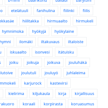
b-riimi
baarikohu
balladi
barytoni
ro
etelätuuli
fanihulina
fiilinki
fiilis
ekkasäe
hiilitakka
hirmuaalto
hirmukeli
hymnimoka
hyökyjä
hyökylaine
ohymni
ilomäki
iltakuvaus
iltaloiste
u
iskuaalto
isonvesi
itätuisku
s
joiku
joikuja
joikuva
jouluhäkä
ulutoive
joulutuli
jouluyö
juhlaleima
mmokeli
karjurock
kastevirsi
kielirima
kiljukaula
kirja
kirjallisuus
rakuoro
koraali
korpirasta
koruasumus