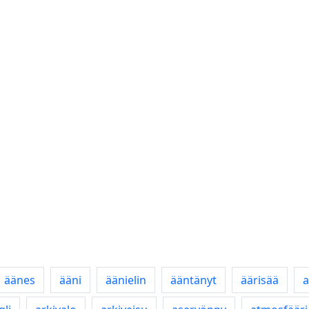
äänes
ääni
äänielin
ääntänyt
äärisää
a