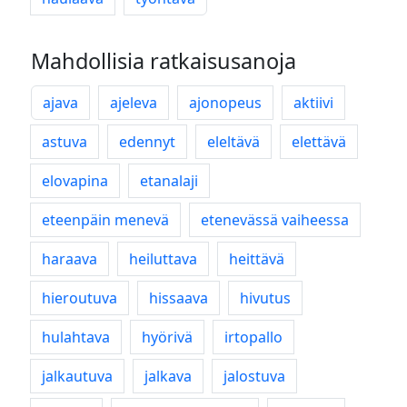
Mahdollisia ratkaisusanoja
ajava
ajeleva
ajonopeus
aktiivi
astuva
edennyt
eleltävä
elettävä
elovapina
etanalaji
eteenpäin menevä
etenevässä vaiheessa
haraava
heiluttava
heittävä
hieroutuva
hissaava
hivutus
hulahtava
hyörivä
irtopallo
jalkautuva
jalkava
jalostuva