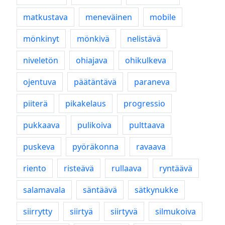
matkustava
meneväinen
mobile
mönkinyt
mönkivä
nelistävä
niveletön
ohiajava
ohikulkeva
ojentuva
päätäntävä
paraneva
piiterä
pikakelaus
progressio
pukkaava
pulikoiva
pulttaava
puskeva
pyöräkonna
ravaava
riento
risteävä
rullaava
ryntäävä
salamavala
säntäävä
sätkynukke
siirrytty
siirtyä
siirtyvä
silmukoiva