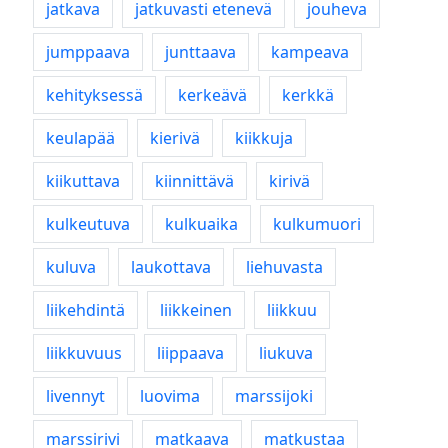
jatkava
jatkuvasti etenevä
jouheva
jumppaava
junttaava
kampeava
kehityksessä
kerkeävä
kerkkä
keulapää
kierivä
kiikkuja
kiikuttava
kiinnittävä
kirivä
kulkeutuva
kulkuaika
kulkumuori
kuluva
laukottava
liehuvasta
liikehdintä
liikkeinen
liikkuu
liikkuvuus
liippaava
liukuva
livennyt
luovima
marssijoki
marssirivi
matkaava
matkustaa