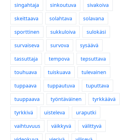
singahtaja
sinkoutuva
sivakoiva
skeittaava
solahtava
solavana
sporttinen
sukkuloiva
sulokäsi
survaiseva
survova
sysäävä
tassuttaja
tempova
tepsuttava
touhuava
tuiskuava
tulevainen
tuppaava
tuppautuva
tuputtava
tuuppaava
työntäväinen
tyrkkäävä
tyrkkivä
uisteleva
uraputki
vaihtuvuus
väikkyvä
välittyvä
videokuva
vierivä
vilisevä