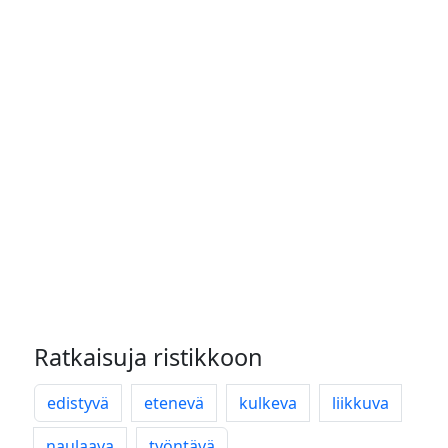
Ratkaisuja ristikkoon
edistyvä
etenevä
kulkeva
liikkuva
naulaava
työntävä