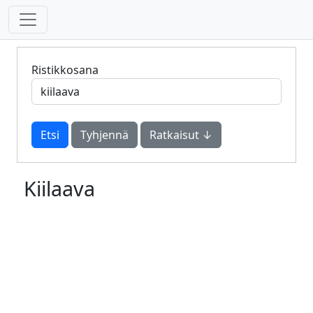
Ristikkosana
Tyhjennä
Ratkaisut ↓
Kiilaava