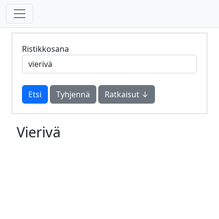
Ristikkosana
Tyhjennä
Ratkaisut ↓
Vierivä