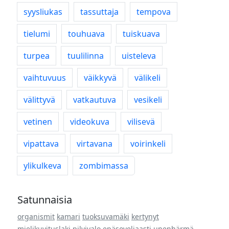
syysliukas
tassuttaja
tempova
tielumi
touhuava
tuiskuava
turpea
tuulilinna
uisteleva
vaihtuvuus
väikkyvä
välikeli
välittyvä
vatkautuva
vesikeli
vetinen
videokuva
vilisevä
vipattava
virtavana
voirinkeli
ylikulkeva
zombimassa
Satunnaisia
organismit
kamari
tuoksuvamäki
kertynyt
mielikuvituslaki
pilvivalo
epäsoveliaasti
unenhärmä