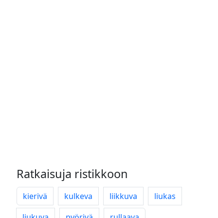
Ratkaisuja ristikkoon
kierivä
kulkeva
liikkuva
liukas
liukuva
pyörivä
rullaava