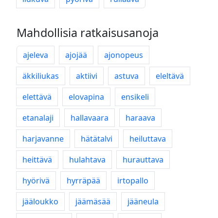
Mahdollisia ratkaisusanoja
ajeleva
ajojää
ajonopeus
äkkiliukas
aktiivi
astuva
eleltävä
elettävä
elovapina
ensikeli
etanalaji
hallavaara
haraava
harjavanne
hätätalvi
heiluttava
heittävä
hulahtava
hurauttava
hyörivä
hyrräpää
irtopallo
jääloukko
jäämäsää
jääneula