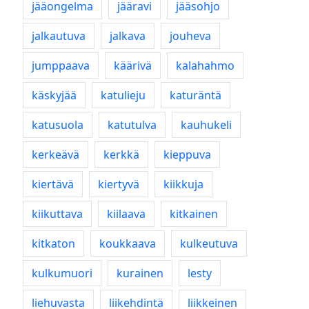
jääongelma
jääravi
jääsohjo
jalkautuva
jalkava
jouheva
jumppaava
käärivä
kalahahmo
käskyjää
katulieju
katuräntä
katusuola
katutulva
kauhukeli
kerkeävä
kerkkä
kieppuva
kiertävä
kiertyvä
kiikkuja
kiikuttava
kiilaava
kitkainen
kitkaton
koukkaava
kulkeutuva
kulkumuori
kurainen
lesty
liehuvasta
liikehdintä
liikkeinen