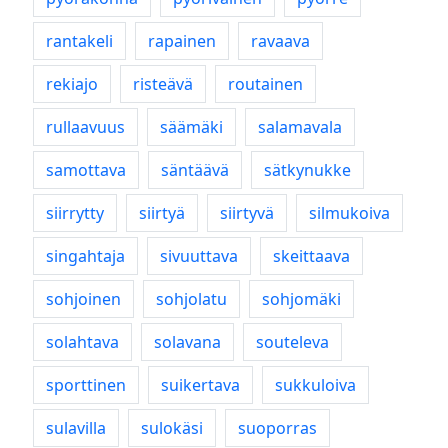
rantakeli
rapainen
ravaava
rekiajo
risteävä
routainen
rullaavuus
säämäki
salamavala
samottava
säntäävä
sätkynukke
siirrytty
siirtyä
siirtyvä
silmukoiva
singahtaja
sivuuttava
skeittaava
sohjoinen
sohjolatu
sohjomäki
solahtava
solavana
souteleva
sporttinen
suikertava
sukkuloiva
sulavilla
sulokäsi
suoporras