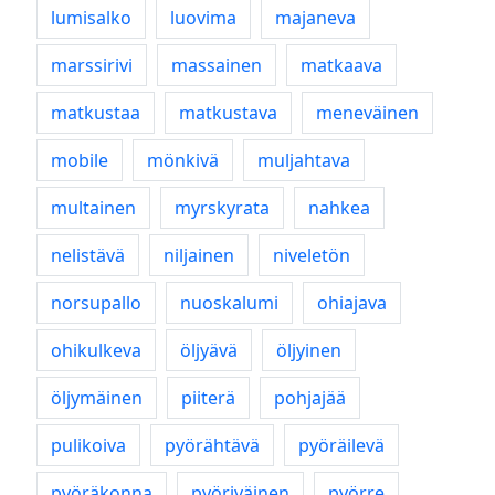
lumisalko
luovima
majaneva
marssirivi
massainen
matkaava
matkustaa
matkustava
meneväinen
mobile
mönkivä
muljahtava
multainen
myrskyrata
nahkea
nelistävä
niljainen
niveletön
norsupallo
nuoskalumi
ohiajava
ohikulkeva
öljyävä
öljyinen
öljymäinen
piiterä
pohjajää
pulikoiva
pyörähtävä
pyöräilevä
pyöräkonna
pyöriväinen
pyörre