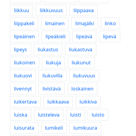
liikkuu
liikkuvuus
liippaava
liippakeli
limainen
limajälki
linko
lipeäinen
lipeäkieli
lipeävä
lipevä
lipeys
liukastus
liukastuva
liukoinen
liukuja
liukunut
liukuovi
liukuvilla
liukuvuus
livennyt
livistävä
loskainen
luikertava
luikkaava
luikkiva
luiska
luisteleva
luisti
luisto
luisurata
lumikeli
lumikuura