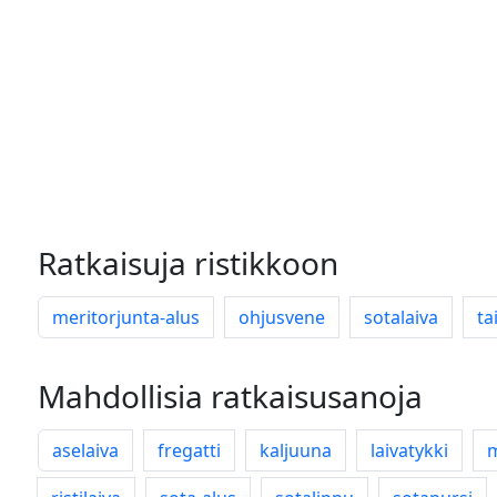
Ratkaisuja ristikkoon
meritorjunta-alus
ohjusvene
sotalaiva
ta
Mahdollisia ratkaisusanoja
aselaiva
fregatti
kaljuuna
laivatykki
m