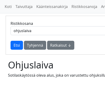
Koti
Taivuttaja
Käänteissanakirja
Ristikkosanoja
A
Ristikkosana
Tyhjennä
Ratkaisut ↓
Ohjuslaiva
Sotilaskäytössä oleva alus, joka on varustettu ohjuksilla