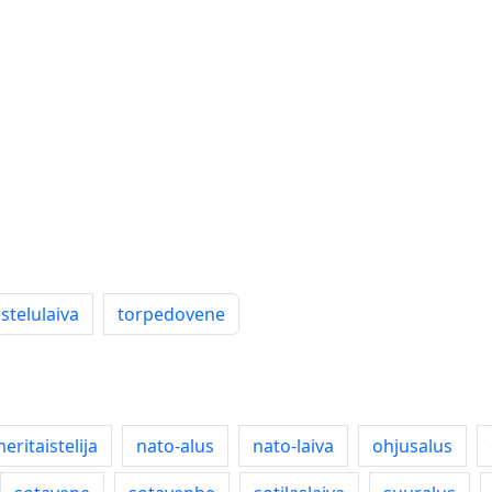
istelulaiva
torpedovene
eritaistelija
nato-alus
nato-laiva
ohjusalus