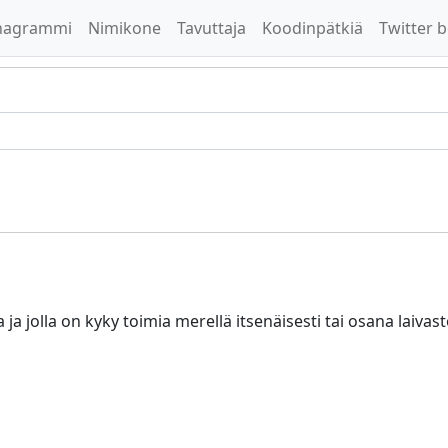
nagrammi
Nimikone
Tavuttaja
Koodinpätkiä
Twitter b
 ja jolla on kyky toimia merellä itsenäisesti tai osana laivas