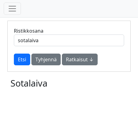
Ristikkosana
Tyhjennä
Ratkaisut ↓
Sotalaiva