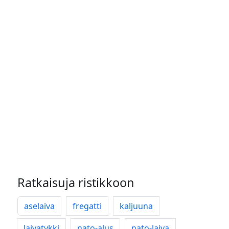
Ratkaisuja ristikkoon
aselaiva
fregatti
kaljuuna
laivatykki
nato-alus
nato-laiva