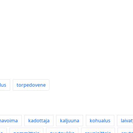
lus
torpedovene
mavoima
kadottaja
kaljuuna
kohualus
laiva