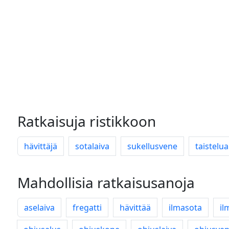
Ratkaisuja ristikkoon
hävittäjä
sotalaiva
sukellusvene
taistelua
Mahdollisia ratkaisusanoja
aselaiva
fregatti
hävittää
ilmasota
il