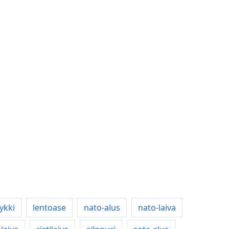
tykki
lentoase
nato-alus
nato-laiva