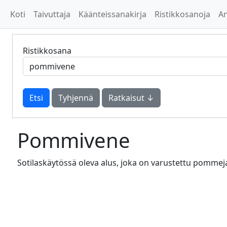
Koti
Taivuttaja
Käänteissanakirja
Ristikkosanoja
A
Ristikkosana
Tyhjennä
Ratkaisut ↓
Pommivene
Sotilaskäytössä oleva alus, joka on varustettu pommeja