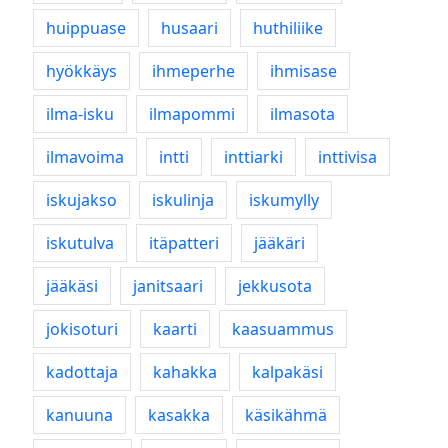
huippuase
husaari
huthiliike
hyökkäys
ihmeperhe
ihmisase
ilma-isku
ilmapommi
ilmasota
ilmavoima
intti
inttiarki
inttivisa
iskujakso
iskulinja
iskumylly
iskutulva
itäpatteri
jääkäri
jääkäsi
janitsaari
jekkusota
jokisoturi
kaarti
kaasuammus
kadottaja
kahakka
kalpakäsi
kanuuna
kasakka
käsikähmä