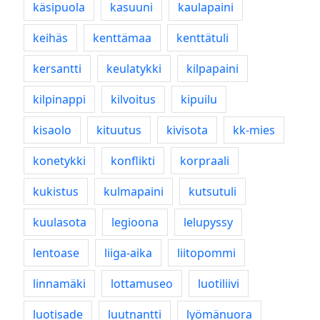
käsipuola
kasuuni
kaulapaini
keihäs
kenttämaa
kenttätuli
kersantti
keulatykki
kilpapaini
kilpinappi
kilvoitus
kipuilu
kisaolo
kituutus
kivisota
kk-mies
konetykki
konflikti
korpraali
kukistus
kulmapaini
kutsutuli
kuulasota
legioona
lelupyssy
lentoase
liiga-aika
liitopommi
linnamäki
lottamuseo
luotiliivi
luotisade
luutnantti
lyömänuora