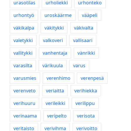
urasotilas
urholiekki
urhonteko
urhontyö
uroskäärme
vääpeli
väkikalpa
väkitykki
väkivalta
valetykki
valkoveri
vallisaari
vallitykki
vanhentaja
vänrikki
varasilta
värikuula
varus
varusmies
verenhimo
verenpesä
verenveto
veriaitta
verihiekka
verihuuru
verileikki
verilippu
verinaama
veripelto
verisota
veritaisto
verivihma
verivoitto