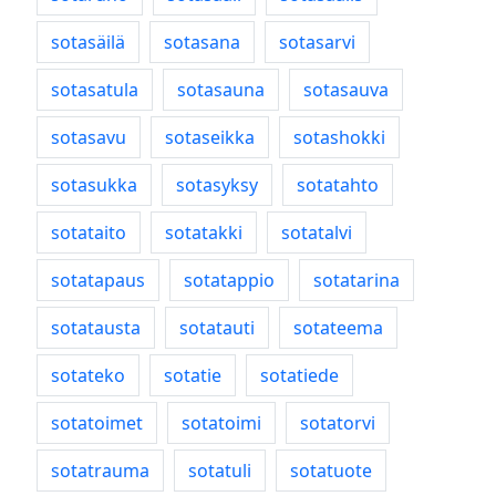
sotasäilä
sotasana
sotasarvi
sotasatula
sotasauna
sotasauva
sotasavu
sotaseikka
sotashokki
sotasukka
sotasyksy
sotatahto
sotataito
sotatakki
sotatalvi
sotatapaus
sotatappio
sotatarina
sotatausta
sotatauti
sotateema
sotateko
sotatie
sotatiede
sotatoimet
sotatoimi
sotatorvi
sotatrauma
sotatuli
sotatuote