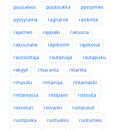
puusalvos
puutoukka
pyssymies
pyssyrämä
ragnarök
räiskintä
rajamies
rajaväki
rakuuna
rakuunatie
räpiköinti
räpiköivä
raunioittaja
rautanuija
rautapuku
rekyyli
riitaranta
riitariita
rimpuilu
rintamaa
rintamakki
rintamassa
ristipaini
ristisota
rivisoturi
rivivanki
rumputuli
ruotipoika
ruotiukko
ruotumies