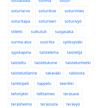
sotilasvala
sotima
soturi
soturiarvo
soturikoe
soturimies
soturitapa
soturiveri
soturivyö
stiletti
sulkutuli
suojasäkä
surma-alus
susiriita
syöksyväki
syyskapina
taistelema
taistelija
taisteltu
taistelukone
taistelunhetki
taistelutilanne
takaväki
talvisota
tankkipeli
tappelu
teerikki
tehotykki
telttamies
teräsase
teräsheimo
terässota
terävyö