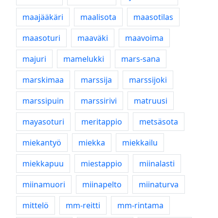
maajääkäri
maalisota
maasotilas
maasoturi
maaväki
maavoima
majuri
mamelukki
mars-sana
marskimaa
marssija
marssijoki
marssipuin
marssirivi
matruusi
mayasoturi
meritappio
metsäsota
miekantyö
miekka
miekkailu
miekkapuu
miestappio
miinalasti
miinamuori
miinapelto
miinaturva
mittelö
mm-reitti
mm-rintama