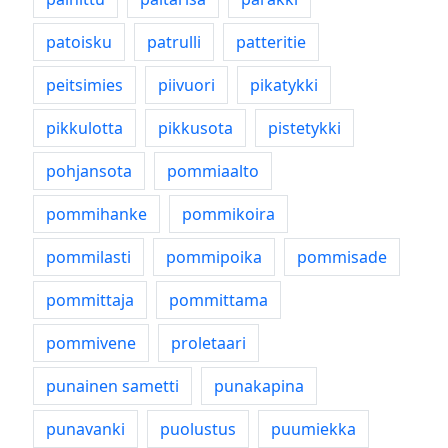
patoisku
patrulli
patteritie
peitsimies
piivuori
pikatykki
pikkulotta
pikkusota
pistetykki
pohjansota
pommiaalto
pommihanke
pommikoira
pommilasti
pommipoika
pommisade
pommittaja
pommittama
pommivene
proletaari
punainen sametti
punakapina
punavanki
puolustus
puumiekka