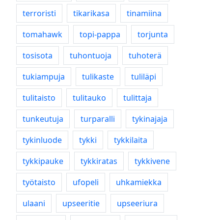
terroristi
tikarikasa
tinamiina
tomahawk
topi-pappa
torjunta
tosisota
tuhontuoja
tuhoterä
tukiampuja
tulikaste
tuliläpi
tulitaisto
tulitauko
tulittaja
tunkeutuja
turparalli
tykinajaja
tykinluode
tykki
tykkilaita
tykkipauke
tykkiratas
tykkivene
työtaisto
ufopeli
uhkamiekka
ulaani
upseeritie
upseeriura