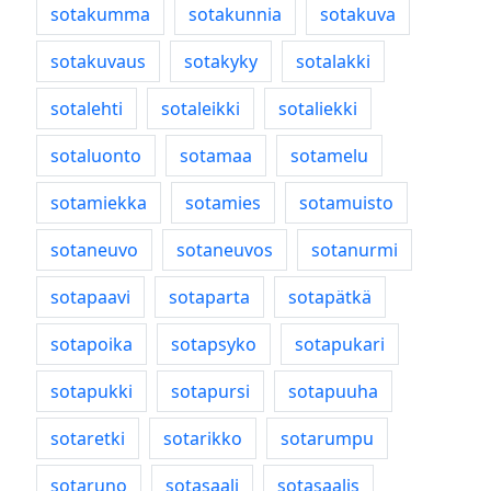
sotakumma
sotakunnia
sotakuva
sotakuvaus
sotakyky
sotalakki
sotalehti
sotaleikki
sotaliekki
sotaluonto
sotamaa
sotamelu
sotamiekka
sotamies
sotamuisto
sotaneuvo
sotaneuvos
sotanurmi
sotapaavi
sotaparta
sotapätkä
sotapoika
sotapsyko
sotapukari
sotapukki
sotapursi
sotapuuha
sotaretki
sotarikko
sotarumpu
sotaruno
sotasaali
sotasaalis