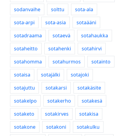
sodanvaihe
solttu
sota-ala
sota-arpi
sota-asia
sotaääni
sotadraama
sotaevä
sotahaukka
sotaheitto
sotahenki
sotahirvi
sotahomma
sotahurmos
sotainto
sotaisa
sotajälki
sotajoki
sotajuttu
sotakarsi
sotakäsite
sotakelpo
sotakerho
sotakesä
sotaketo
sotakirves
sotakisa
sotakone
sotakoni
sotakulku