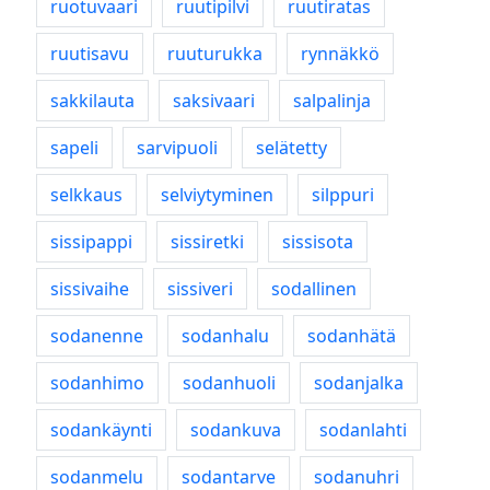
ruotuvaari
ruutipilvi
ruutiratas
ruutisavu
ruuturukka
rynnäkkö
sakkilauta
saksivaari
salpalinja
sapeli
sarvipuoli
selätetty
selkkaus
selviytyminen
silppuri
sissipappi
sissiretki
sissisota
sissivaihe
sissiveri
sodallinen
sodanenne
sodanhalu
sodanhätä
sodanhimo
sodanhuoli
sodanjalka
sodankäynti
sodankuva
sodanlahti
sodanmelu
sodantarve
sodanuhri