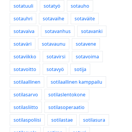
sotatuuli
sotatyö
sotauho
sotauhri
sotavaihe
sotaväite
sotavaiva
sotavanhus
sotavanki
sotaväri
sotavaunu
sotavene
sotaviikko
sotavirsi
sotavoima
sotavoitto
sotavyö
sotija
sotilaallinen
sotilaallinen kamppailu
sotilasarvo
sotilaslentokone
sotilasliitto
sotilasoperaatio
sotilaspoliisi
sotilastae
sotilasura