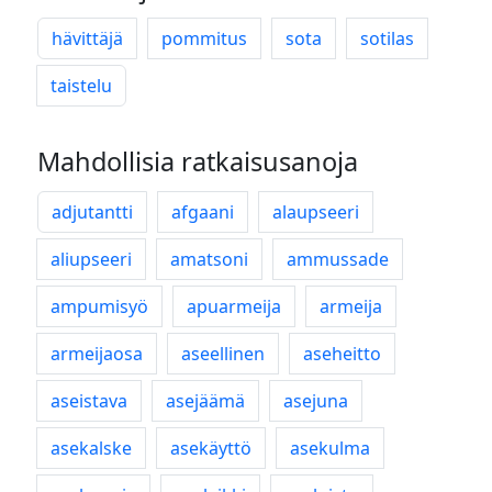
hävittäjä
pommitus
sota
sotilas
taistelu
Mahdollisia ratkaisusanoja
adjutantti
afgaani
alaupseeri
aliupseeri
amatsoni
ammussade
ampumisyö
apuarmeija
armeija
armeijaosa
aseellinen
aseheitto
aseistava
asejäämä
asejuna
asekalske
asekäyttö
asekulma