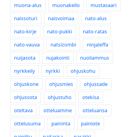
muona-alus
muonakello
mustasaari
naissoturi
naisvoimaa
nato-alus
nato-kirje
nato-pukki
nato-ratas
nato-vauva
natsizombi
ninjaleffa
nuijasota
nujakointi
nuoliammus
nyrkkeily
nyrkki
ohjuskohu
ohjuskone
ohjusmies
ohjussade
ohjussota
ohjustuho
otekisa
oteltava
otteluamme
otteluansa
ottelusuma
paininta
painiote
painittu
paitarisa
parakki