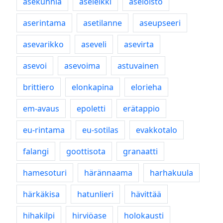
asekunnia
aseleikki
aseloisto
aserintama
asetilanne
aseupseeri
asevarikko
aseveli
asevirta
asevoi
asevoima
astuvainen
brittiero
elonkapina
elorieha
em-avaus
epoletti
erätappio
eu-rintama
eu-sotilas
evakkotalo
falangi
goottisota
granaatti
hamesoturi
härännaama
harhakuula
härkäkisa
hatunlieri
hävittää
hihakilpi
hirviöase
holokausti